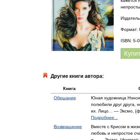
кажется 
непросты
Издатель
Формат: 
ISBN: 5-
Купи
Другие книги автора:
Книга
Обещание
Юная художница Нэнси
полюбили друг друга, н
их. Лицо… — Эксмо, (фо
Подробнее...
Возвращение
Вместе с Крисом в жиз
любовь и непростое сч
и… — Эксмо, (формат: 8