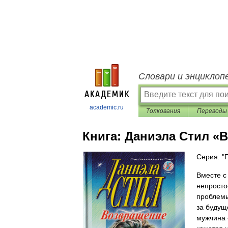
Словари и энциклоп
academic.ru
Толкования
Переводы
Книга:
Даниэла Стил «
Серия: "
Вместе с
непросто
проблемы
за будущ
мужчина 