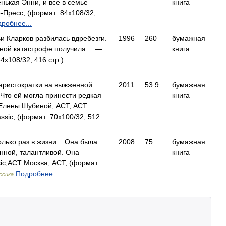
нькая Энни, и все в семье
книга
Пресс, (формат: 84x108/32,
робнее...
и Кларков разбилась вдребезги.
1996
260
бумажная
ьной катастрофе получила… —
книга
4x108/32, 416 стр.)
 аристократки на выжженной
2011
53.9
бумажная
 Что ей могла принести редкая
книга
Елены Шубиной, АСТ, АСТ
assic, (формат: 70x100/32, 512
олько раз в жизни... Она была
2008
75
бумажная
нной, талантливой. Она
книга
c,АСТ Москва, АСТ, (формат:
Подробнее...
ссика