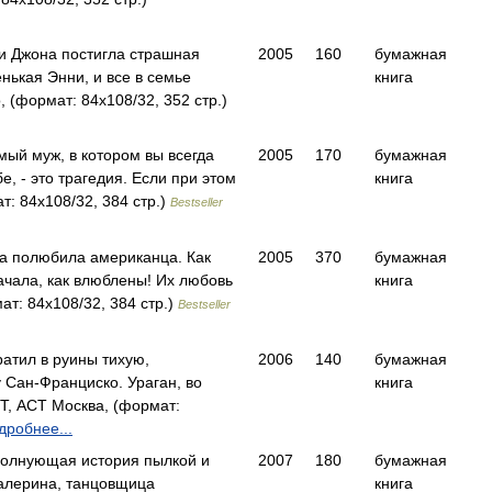
и Джона постигла страшная
2005
160
бумажная
нькая Энни, и все в семье
книга
 (формат: 84x108/32, 352 стр.)
мый муж, в котором вы всегда
2005
170
бумажная
е, - это трагедия. Если при этом
книга
: 84x108/32, 384 стр.)
Bestseller
а полюбила американца. Как
2005
370
бумажная
ачала, как влюблены! Их любовь
книга
т: 84x108/32, 384 стр.)
Bestseller
атил в руины тихую,
2006
140
бумажная
 Сан-Франциско. Ураган, во
книга
, АСТ Москва, (формат:
дробнее...
 волнующая история пылкой и
2007
180
бумажная
алерина, танцовщица
книга