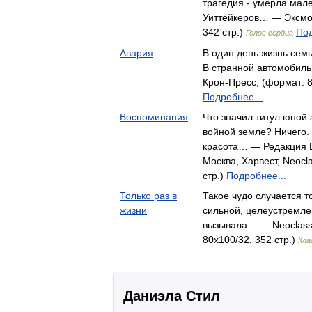
трагедия - умерла мале
Уиттейкеров… — Эксмо-
342 стр.)
Под
Голос сердца
Авария
В один день жизнь семь
В странной автомобил
Крон-Пресс, (формат: 8
Подробнее...
Воспоминания
Что значил титул юной
войной земле? Ничего.
красота… — Редакция 
Москва, Харвест, Neocl
стр.)
Подробнее...
Только раз в
Такое чудо случается т
жизни
сильной, целеустремле
вызывала… — Neoclassi
80x100/32, 352 стр.)
Кла
Даниэла Стил