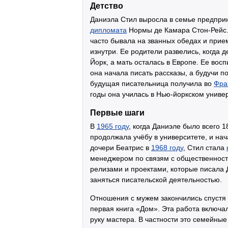
Детство
Даниэла Стил выросла в семье предпр
дипломата
Нормы де Камара Стон-Рейс.
часто бывала на званных обедах и прием
изнутри. Ее родители развелись, когда д
Йорк, а мать осталась в Европе. Ее во
она начала писать рассказы, а будучи п
будущая писательница получила во
Фра
годы она училась в Нью-йоркском униве
Первые шаги
В
1965 году
, когда Даниэле было всего 
продолжала учёбу в университете, и на
дочери Беатрис в
1968 году
, Стил стала
менеджером по связям с общественност
релизами и проектами, которые писала 
заняться писательской деятельностью.
Отношения с мужем закончились спустя 
первая книга «Дом». Эта работа включал
руку мастера. В частности это семейны