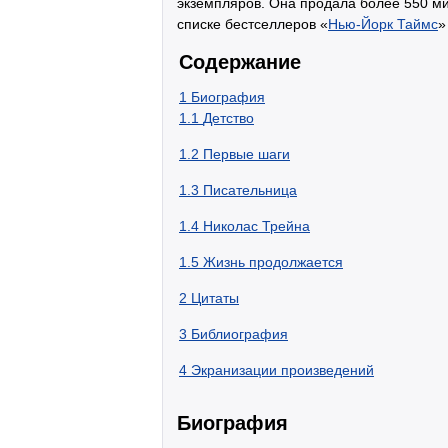
экземпляров. Она продала более 550 ми
списке бестселлеров «
Нью-Йорк Таймс
»
Содержание
1
Биография
1.1
Детство
1.2
Первые шаги
1.3
Писательница
1.4
Николас Трейна
1.5
Жизнь продолжается
2
Цитаты
3
Библиография
4
Экранизации произведений
Биография