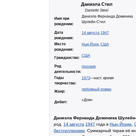
Даниэла Стил
Danielle Steel
Даниэла Фернанда Доминика
Имя при
Шулейн-Стил
рождении:
Дата
14 августа
1947
рождения:
Место
Нью-Йорк
,
США
рождения:
США
Гражданство:
Род
прозаик
деятельности:
Годы
1973
—наст. время
творчества:
любовный роман
Жанр:
«Дом»
Дебют:
Даниэла Фернанда Доминика Шулейн
род.
14 августа
1947
года в
Нью-Йорке
,
бестселлерами
. Суммарный тираж её кн