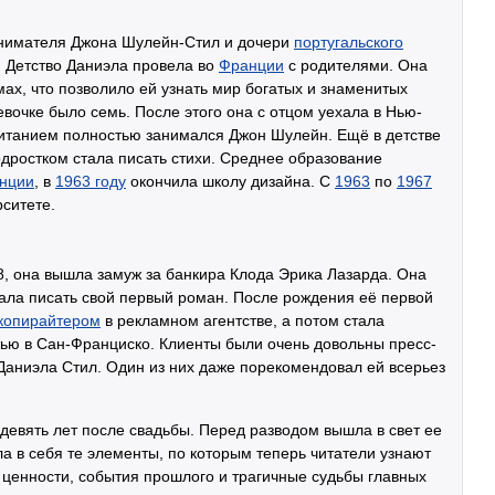
инимателя Джона Шулейн-Стил и дочери
португальского
 Детство Даниэла провела во
Франции
с родителями. Она
ах, что позволило ей узнать мир богатых и знаменитых
евочке было семь. После этого она с отцом уехала в Нью-
спитанием полностью занимался Джон Шулейн. Ещё в детстве
одростком стала писать стихи. Среднее образование
нции
, в
1963 году
окончила школу дизайна. С
1963
по
1967
рситете.
18, она вышла замуж за банкира Клода Эрика Лазарда. Она
чала писать свой первый роман. После рождения её первой
копирайтером
в рекламном агентстве, а потом стала
ью в Сан-Франциско. Клиенты были очень довольны пресс-
Даниэла Стил. Один из них даже порекомендовал ей всерьез
девять лет после свадьбы. Перед разводом вышла в свет ее
а в себя те элементы, по которым теперь читатели узнают
е ценности, события прошлого и трагичные судьбы главных