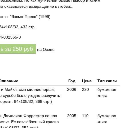
неизбежным. Но как мучителен бывает выбор и каким
м оказывается возвращение к любви...
ство: "Эксмо-Пресс"
(1999)
84x108/32, 432 стр.
04-002565-3
ть за
250
руб
на Озоне
Описание
Год
Цена
Тип книги
 и Майкл, сын миллионерши,
2006
220
бумажная
о судьбе было угодно разлучить
книга
рмат: 84x108/32, 368 стр.)
нь Джиллиан Форрестер вошла
2005
110
бумажная
астье. Ее возлюбленный красив
книга
4x108/32, 352 стр.)