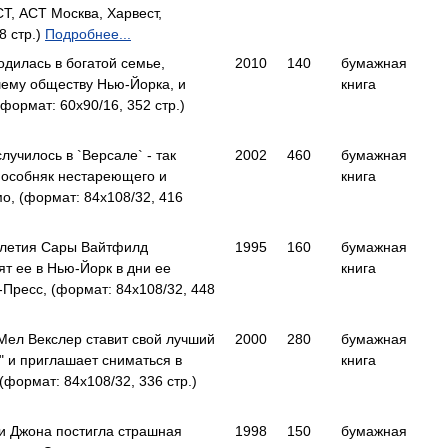
, АСТ Москва, Харвест,
8 стр.)
Подробнее...
одилась в богатой семье,
2010
140
бумажная
ему обществу Нью-Йорка, и
книга
ормат: 60x90/16, 352 стр.)
лучилось в `Версале` - так
2002
460
бумажная
 особняк нестареющего и
книга
, (формат: 84x108/32, 416
илетия Сары Вайтфилд
1995
160
бумажная
т ее в Нью-Йорк в дни ее
книга
Пресс, (формат: 84x108/32, 448
ел Векслер ставит свой лучший
2000
280
бумажная
" и приглашает сниматься в
книга
формат: 84x108/32, 336 стр.)
и Джона постигла страшная
1998
150
бумажная