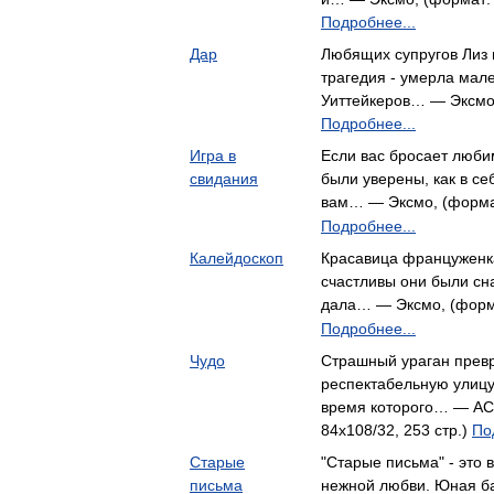
Подробнее...
Дар
Любящих супругов Лиз 
трагедия - умерла мале
Уиттейкеров… — Эксмо,
Подробнее...
Игра в
Если вас бросает люби
свидания
были уверены, как в себ
вам… — Эксмо, (формат
Подробнее...
Калейдоскоп
Красавица француженк
счастливы они были сн
дала… — Эксмо, (форма
Подробнее...
Чудо
Страшный ураган превр
респектабельную улицу
время которого… — АСТ
84x108/32, 253 стр.)
По
Старые
"Старые письма" - это
письма
нежной любви. Юная б