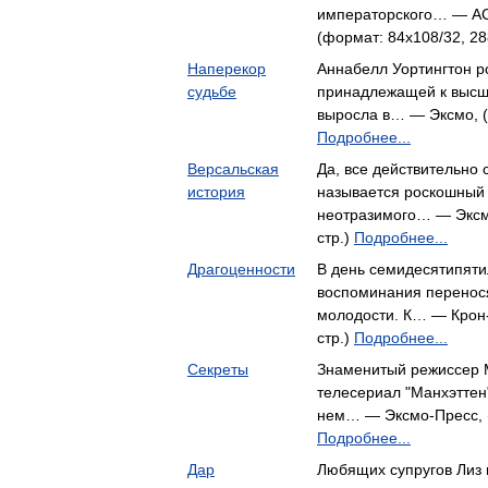
императорского… — АСТ
(формат: 84x108/32, 28
Наперекор
Аннабелл Уортингтон р
судьбе
принадлежащей к высш
выросла в… — Эксмо, (ф
Подробнее...
Версальская
Да, все действительно с
история
называется роскошный
неотразимого… — Эксмо
стр.)
Подробнее...
Драгоценности
В день семидесятипят
воспоминания перенося
молодости. К… — Крон-
стр.)
Подробнее...
Секреты
Знаменитый режиссер М
телесериал "Манхэттен
нем… — Эксмо-Пресс, (
Подробнее...
Дар
Любящих супругов Лиз 