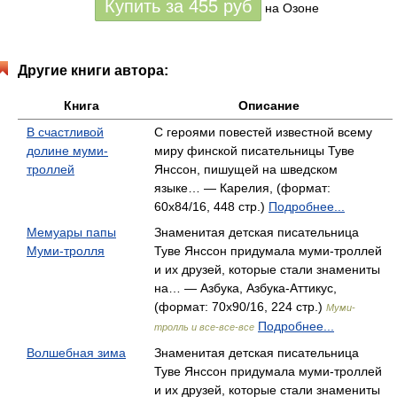
Купить за
455
руб
на Озоне
Другие книги автора:
Книга
Описание
В счастливой
С героями повестей известной всему
долине муми-
миру финской писательницы Туве
троллей
Янссон, пишущей на шведском
языке… — Карелия, (формат:
60x84/16, 448 стр.)
Подробнее...
Мемуары папы
Знаменитая детская писательница
Муми-тролля
Туве Янссон придумала муми-троллей
и их друзей, которые стали знамениты
на… — Азбука, Азбука-Аттикус,
(формат: 70x90/16, 224 стр.)
Муми-
Подробнее...
тролль и все-все-все
Волшебная зима
Знаменитая детская писательница
Туве Янссон придумала муми-троллей
и их друзей, которые стали знамениты