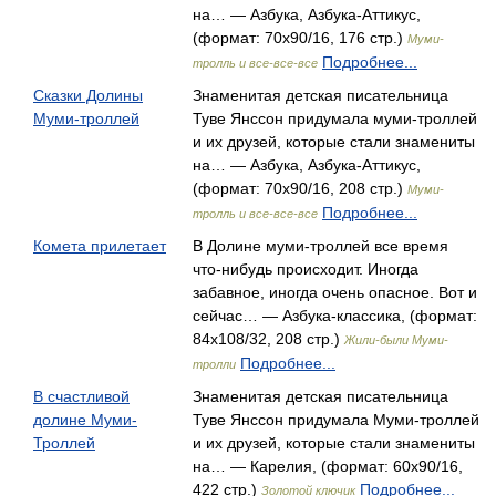
на… — Азбука, Азбука-Аттикус,
(формат: 70x90/16, 176 стр.)
Муми-
Подробнее...
тролль и все-все-все
Сказки Долины
Знаменитая детская писательница
Муми-троллей
Туве Янссон придумала муми-троллей
и их друзей, которые стали знамениты
на… — Азбука, Азбука-Аттикус,
(формат: 70x90/16, 208 стр.)
Муми-
Подробнее...
тролль и все-все-все
Комета прилетает
В Долине муми-троллей все время
что-нибудь происходит. Иногда
забавное, иногда очень опасное. Вот и
сейчас… — Азбука-классика, (формат:
84x108/32, 208 стр.)
Жили-были Муми-
Подробнее...
тролли
В счастливой
Знаменитая детская писательница
долине Муми-
Туве Янссон придумала Муми-троллей
Троллей
и их друзей, которые стали знамениты
на… — Карелия, (формат: 60x90/16,
422 стр.)
Подробнее...
Золотой ключик