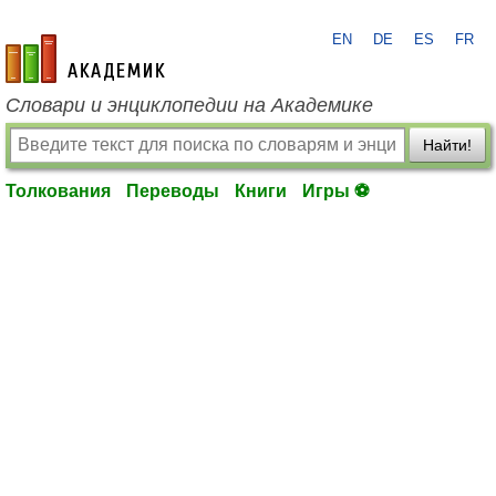
EN
DE
ES
FR
academic.ru
Словари и энциклопедии на Академике
Найти!
Толкования
Переводы
Книги
Игры ⚽