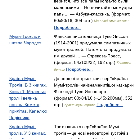
верится, что все папы когда-то были
маленькими... Но почитайте мемуары
папы… — Азбука-классика, (формат:
60x90/16, 304 стр.)
Мои любимые книжки
Подробнее...
Муми-Тролль и
Финская писательница Туве Янссон
шляпа Чародея
(1914-2001) придумала симпатичных
муми-троллей. Потом она придумала
им друзей … — Стрекоза-Пресс,
(формат: 84x108/32, 192 стр.)
Классика -
Подробнее...
детям
Країна Мумі-
До першої із трьох книг серії«Країна
Тролів. В 3 книгах.
Мумі-тролів»найзнаменитішої казкарки
Книга 1. Маленькі
Фінляндії Туве Янсон про… —
тролі і велика
(формат: 60x84/16 (~145x200мм), 352
повінь. Комета
стр.)
Подробнее...
Країна Мумі-тролів
прилітає. Капелюх
Чарівника
Країна Мумі-
Третя книга з серії«Країни Мумі-
тролів. У 3 книгах.
тролів»–це нові неповторні зустрічі з