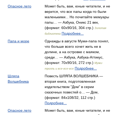
Опасное лето
Может быть, вам, юные читатели, и не
верится, что все папы когда-то были
маленькими... Но почитайте мемуары
папы… — Азбука, Оникс 21 век,
(формат: 60x90/16, 304 стр.)
Золотая
Подробнее...
библиотека
Папа и море
Однажды в августе Муми-папа понял,
что больше всего хочет жить не в
долине, а на островке с маяком,
среди… — Азбука, Азбука-Аттикус,
(формат: 70x90/16, 272 стр.)
Муми-
Подробнее...
тролль и все-все-все
Шляпа
Повесть ШЛЯПА ВОЛШЕБНИКА —
Волшебника
вторая книга, подготов­ленная
издательством "Дом" в серии
сказочных повестей о… — Дом,
(формат: 84x108/32, 112 стр.)
Подробнее...
Опасное лето
Может быть, вам, юные читатели, и не