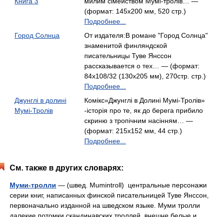
Книга 3
милим сімейством Мумі-тролів… —
(формат: 145х200 мм, 520 стр.)
Подробнее...
Город Солнца
От издателя:В романе "Город Солнца"
знаменитой финляндской
писательницы Туве Янссон
рассказывается о тех… — (формат:
84x108/32 (130х205 мм), 270стр. стр.)
Подробнее...
Джунглі в долині
Комікс«Джунглі в Долині Мумі-Тролів»
Мумі-Тролів
-історія про те, як до берега прибило
скриню з тропічним насінням… —
(формат: 215х152 мм, 44 стр.)
Подробнее...
См. также в других словарях:
Муми-тролли
— (швед. Mumintroll) центральные персонажи
серии книг, написанных финской писательницей Туве Янссон,
первоначально изданной на шведском языке. Муми тролли
далекие потомки скандинавских троллей, внешне белые и