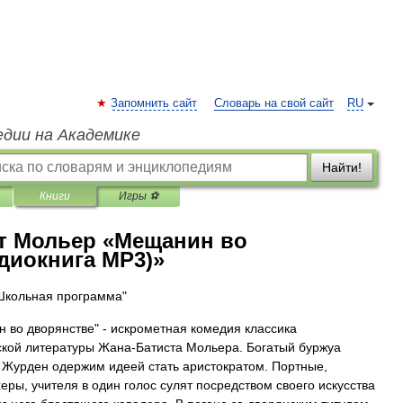
Запомнить сайт
Словарь на свой сайт
RU
едии на Академике
Найти!
Книги
Игры ⚽
т Мольер «Мещанин во
удиокнига MP3)»
Школьная программа"
 во дворянстве" - искрометная комедия классика
кой литературы Жана-Батиста Мольера. Богатый буржуа
 Журден одержим идеей стать аристократом. Портные,
еры, учителя в один голос сулят посредством своего искусства