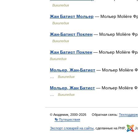
Википедия
Жан Батист Мольер
— Мольер Molière Фр
Википедия
Жан-Батист Поклен
— Мольер Molière Фра
Википедия
Жан Батист Поклен
— Мольер Molière Фра
Википедия
Мольер, Жан-Батист
— Мольер Molière Фр
…
Википедия
Мольер, Жан Батист
— Мольер Molière Фр
…
Википедия
© Академик, 2000-2026
Обратная связь:
Техподдерж
👣 Путешествия
Экспорт словарей на сайты
, сделанные на PHP,
Jo