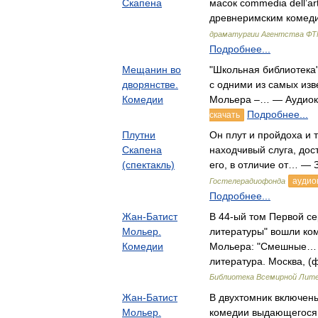
Скапена
масок commedia dell’ar
древнеримским коме
драматургии Агентства Ф
Подробнее...
Мещанин во
"Школьная библиотека
дворянстве.
с одними из самых изв
Комедии
Мольера –… — Аудиок
Подробнее...
скачать
Плутни
Он плут и пройдоха и т
Скапена
находчивый слуга, дос
(спектакль)
его, в отличие от… — 
аудио
Гостелерадиофонда
Подробнее...
Жан-Батист
В 44-ый том Первой с
Мольер.
литературы" вошли ко
Комедии
Мольера: "Смешные…
литература. Москва, (ф
Библиотека Всемирной Лит
Жан-Батист
В двухтомник включен
Мольер.
комедии выдающегося 