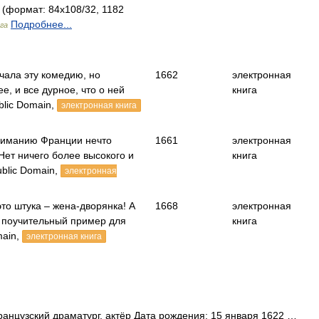
(формат: 84x108/32, 1182
Подробнее...
га
чала эту комедию, но
1662
электронная
е, и все дурное, что о ней
книга
lic Domain,
электронная книга
ниманию Франции нечто
1661
электронная
Нет ничего более высокого и
книга
blic Domain,
электронная
то штука – жена-дворянка! А
1668
электронная
 поучительный пример для
книга
main,
электронная книга
анцузский драматург, актёр Дата рождения: 15 января 1622 …