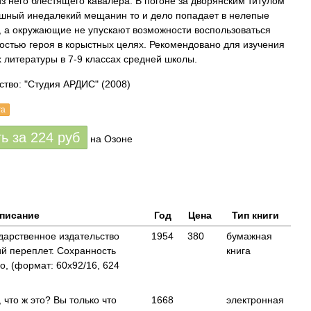
из него блестящего кавалера. В погоне за дворянским титулом
шный инедалекий мещанин то и дело попадает в нелепые
, а окружающие не упускают возможности воспользоваться
остью героя в корыстных целях. Рекомендовано для изучения
х литературы в 7-9 классах средней школы.
ство: "Студия АРДИС"
(2008)
га
ть за
224
руб
на Озоне
писание
Год
Цена
Тип книги
ударственное издательство
1954
380
бумажная
ий переплет. Сохранность
книга
, (формат: 60x92/16, 624
 что ж это? Вы только что
1668
электронная