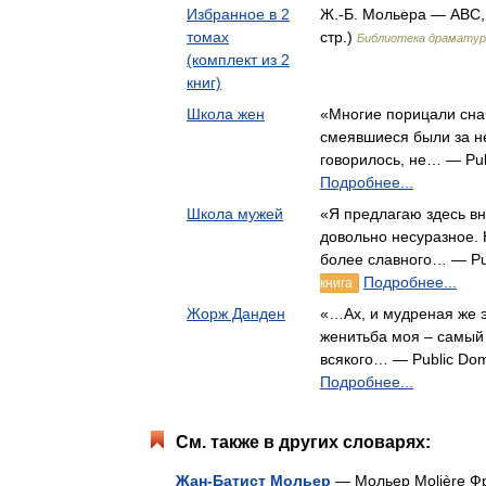
Избранное в 2
Ж.-Б. Мольера — ABC, 
томах
стр.)
Библиотека драматур
(комплект из 2
книг)
Школа жен
«Многие порицали сна
смеявшиеся были за не
говорилось, не… — Pub
Подробнее...
Школа мужей
«Я предлагаю здесь в
довольно несуразное. 
более славного… — Pu
Подробнее...
книга
Жорж Данден
«…Ах, и мудреная же э
женитьба моя – самый
всякого… — Public Do
Подробнее...
См. также в других словарях:
Жан-Батист Мольер
— Мольер Molière Фр