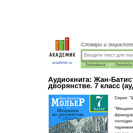
Словари и энциклоп
academic.ru
Толкования
Переводы
Аудиокнига:
Жан-Батис
дворянстве. 7 класс (а
Серия: "
"Мещанин
французс
господин
парикмах