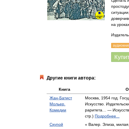
сделать 
простоду
ситуации
доверчив
на урока
Издатель
аудиокни
Купи
Другие книги автора:
Книга
О
Жан-Батист
Москва, 1954 год. Гос
Мольер.
Искусство. Издательск
Комедии
раритета… — Искусство
стр.)
Подробнее...
Скупой
« Валер. Элиза, милая,