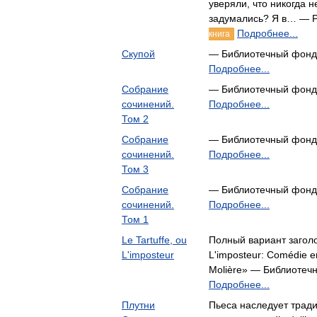
уверяли, что никогда н
задумались? Я в… — P
Подробнее...
книга
Скупой
— Библиотечный фонд
Подробнее...
Собрание
— Библиотечный фонд
сочинений.
Подробнее...
Том 2
Собрание
— Библиотечный фонд
сочинений.
Подробнее...
Том 3
Собрание
— Библиотечный фонд
сочинений.
Подробнее...
Том 1
Le Tartuffe, ou
Полный вариант заголов
L'imposteur
L'imposteur: Comédie en
Molière» — Библиотеч
Подробнее...
Плутни
Пьеса наследует тради