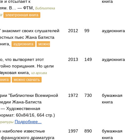
te и отсылает к
книга
диям. В… — ФТМ,
Библиотека
электронная книга
ТМ
" знакомит своих слушателей
2012
99
аудиокнига
естных пьес Жана Батиста
нига,
аудиокнига
можно
о, что вытворяет этот
2013
149
аудиокнига
тойно порицания. Но цели
Звуковая книга,
из архива
книга
можно скачать
ерии "Библиотеки Всемирной
1972
730
бумажная
медии Жана-Батиста
книга
 — Художественная
ормат: 60x84/16, 664 стр.)
Подробнее...
ературы
ы наиболее известные
1997
890
бумажная
французского драматурга
книга