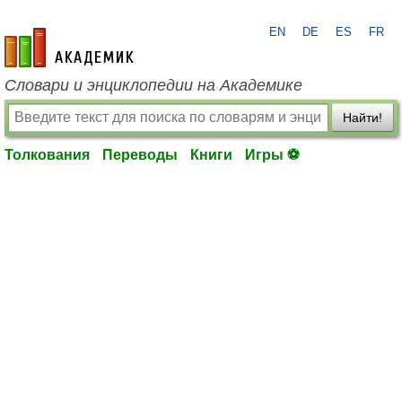
EN
DE
ES
FR
academic.ru
Словари и энциклопедии на Академике
Найти!
Толкования
Переводы
Книги
Игры ⚽