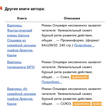
Другие книги автора:
Книга
Описание
Вампиры.
Роман Олшеври несомненно захватит
Фантастический
читателя. Увлекательный сюжет,
роман барона
бурный ритм развития действия,
Олшеври из
общая… — Проминформо, (формат:
семейной хроники
84x108/32, 240 стр.)
Подробнее...
графов Дракула-
Карди
Вампиры
Роман Олшеври несомненно захватит
(аудиокнига MP3)
читателя. Увлекательный сюжет,
бурный ритм развития действия,
общая… — Союз,
аудиокнига
Подробнее...
Вампиры. Из
Роман Олшеври несомненно захватит
семейной хроники
читателя. Увлекательный сюжет,
графов Дракула-
бурный ритм развития действия,
Карди
общая… — СОЮЗ,
аудиокнига
можно