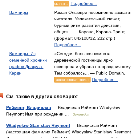
Подробнее...
скачать
Вампиры
Роман Олшеври несомненно захватит
читателя. Увлекательный сюжет,
бурный ритм развития действия,
общая… — Корона, Корона-Принт,
(формат: 84x108/32, 232 стр.)
Подробнее...
Вампиры. Из
«Сегодня большая комната
семейной хроники
деревенской гостиницы ярко
графов Дракула-
освещена и убрана по-праздничному.
Карди
Там собралось… — Public Domain,
Подробнее...
электронная книга
См. также в других словарях:
Реймонт, Владислав
— Владислав Реймонт Władysław
Reymont Имя при рождении …
Википедия
Władysław Stanisław Reymont
— Владислав Реймонт
(настоящая фамилия Реймент) Władysław Stanisław Reymont