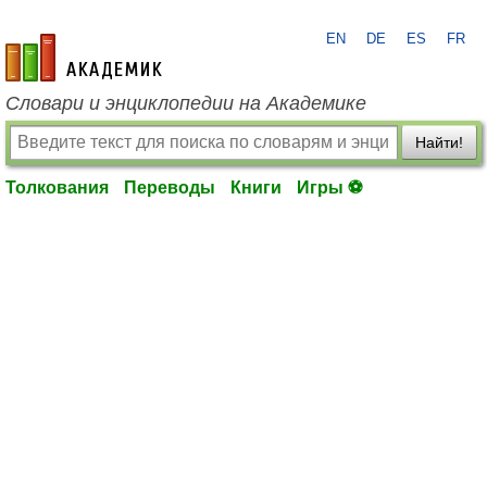
EN
DE
ES
FR
academic.ru
Словари и энциклопедии на Академике
Найти!
Толкования
Переводы
Книги
Игры ⚽