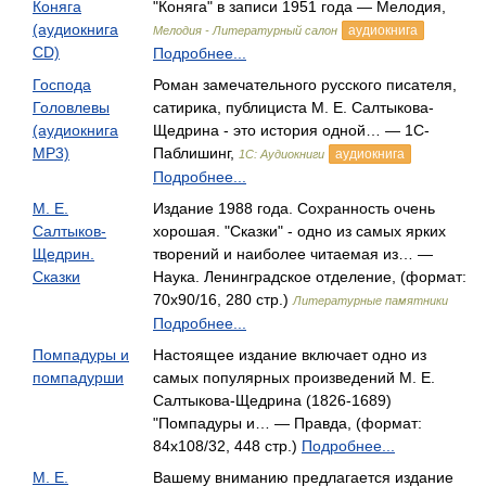
Коняга
"Коняга" в записи 1951 года — Мелодия,
(аудиокнига
аудиокнига
Мелодия - Литературный салон
CD)
Подробнее...
Господа
Роман замечательного русского писателя,
Головлевы
сатирика, публициста М. Е. Салтыкова-
(аудиокнига
Щедрина - это история одной… — 1С-
MP3)
Паблишинг,
аудиокнига
1С: Аудиокниги
Подробнее...
М. Е.
Издание 1988 года. Сохранность очень
Салтыков-
хорошая. "Сказки" - одно из самых ярких
Щедрин.
творений и наиболее читаемая из… —
Сказки
Наука. Ленинградское отделение, (формат:
70x90/16, 280 стр.)
Литературные памятники
Подробнее...
Помпадуры и
Настоящее издание включает одно из
помпадурши
самых популярных произведений М. Е.
Салтыкова-Щедрина (1826-1689)
"Помпадуры и… — Правда, (формат:
84x108/32, 448 стр.)
Подробнее...
М. Е.
Вашему вниманию предлагается издание