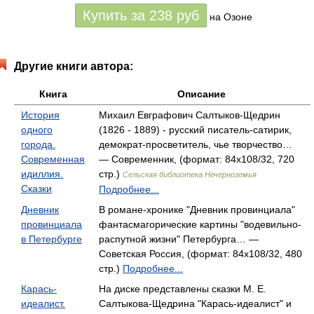
Купить за
238
руб
на Озоне
Другие книги автора:
Книга
Описание
История
Михаил Евграфович Салтыков-Щедрин
одного
(1826 - 1889) - русский писатель-сатирик,
города.
демократ-просветитель, чье творчество…
Современная
— Современник, (формат: 84x108/32, 720
идиллия.
стр.)
Сельская библиотека Нечерноземья
Сказки
Подробнее...
Дневник
В романе-хронике "Дневник провинциала"
провинциала
фантасмагорические картины "водевильно-
в Петербурге
распутной жизни" Петербурга… —
Советская Россия, (формат: 84x108/32, 480
стр.)
Подробнее...
Карась-
На диске представлены сказки М. Е.
идеалист.
Салтыкова-Щедрина "Карась-идеалист" и