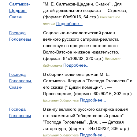
Салтыков-
"М. Е. Салтыков-Щедрин. Сказки" . Для
Щедрин.
детей дошкольного возраста — Стрекоза,
Сказки
(формат: 60x90/16, 64 стр.)
Внеклассное
Подробнее...
чтение
Господа
Социально-психологический роман
Головлевы
великого русского сатирика-реалиста
повествует о процессе постепенного… —
Волго-Вятское книжное издательство,
(формат: 84x108/32, 320 стр.)
Школьная
Подробнее...
библиотека
Господа
В сборник включены роман М. Е.
Головлевы.
Салтыкова-Щедрина "Господа Головлевы" и
Сказки
его сказки (" Дикий помещик"… —
Просвещение, (формат: 60x90/16, 302 стр.)
Подробнее...
Школьная библиотека
Господа
В книгу великого русского сатирика вошел
Головлевы
его знаменитый "общественный роман"
"Господа Головлевы" . Для… — Детская
литература, (формат: 84x108/32, 336 стр.)
Подробнее...
Школьная библиотека