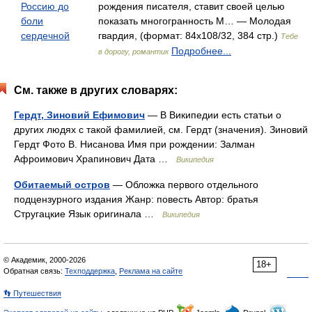
Россию до
рождения писателя, ставит своей целью
боли
показать многогранность М… — Молодая
сердечной
гвардия, (формат: 84x108/32, 384 стр.)
Тебе
Подробнее...
в дорогу, романтик
См. также в других словарях:
Гердт, Зиновий Ефимович
— В Википедии есть статьи о
других людях с такой фамилией, см. Гердт (значения). Зиновий
Гердт Фото В. Нисанова Имя при рождении: Залман
Афроимович Храпинович Дата …
Википедия
Обитаемый остров
— Обложка первого отдельного
подцензурного издания Жанр: повесть Автор: братья
Стругацкие Язык оригинала …
Википедия
© Академик, 2000-2026
18+
Обратная связь:
Техподдержка
,
Реклама на сайте
👣 Путешествия