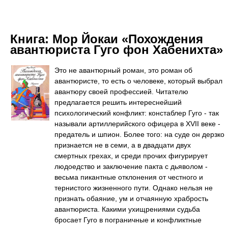
Книга:
Мор Йокаи «Похождения
авантюриста Гуго фон Хабенихта»
Это не авантюрный роман, это роман об
авантюристе, то есть о человеке, который выбрал
авантюру своей профессией. Читателю
предлагается решить интереснейший
психологический конфликт: констаблер Гуго - так
называли артиллерийского офицера в XVII веке -
предатель и шпион. Более того: на суде он дерзко
признается не в семи, а в двадцати двух
смертных грехах, и среди прочих фигурирует
людоедство и заключение пакта с дьяволом -
весьма пикантные отклонения от честного и
тернистого жизненного пути. Однако нельзя не
признать обаяние, ум и отчаянную храбрость
авантюриста. Какими ухищрениями судьба
бросает Гуго в пограничные и конфликтные