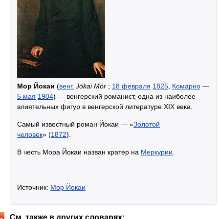
Мор Йокаи
(
венг.
Jókai Mór
;
18 февраля
1825
,
Комарно
—
5 мая
1904
) — венгерский романист, одна из наиболее
влиятельных фигур в венгерской литературе XIX века.
Самый известный роман Йокаи — «
Золотой
человек
» (
1872
).
В честь Мора Йокаи назван кратер на
Меркурии
.
Источник:
Мор Йокаи
См. также в других словарях: