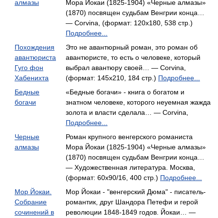
алмазы
Мора Йокаи (1825-1904) «Черные алмазы»
(1870) посвящен судьбам Венгрии конца…
— Corvina, (формат: 120x180, 538 стр.)
Подробнее...
Похождения
Это не авантюрный роман, это роман об
авантюриста
авантюристе, то есть о человеке, который
Гуго фон
выбрал авантюру своей… — Corvina,
Хабенихта
(формат: 145x210, 184 стр.)
Подробнее...
Бедные
«Бедные богачи» - книга о богатом и
богачи
знатном человеке, которого неуемная жажда
золота и власти сделала… — Corvina,
Подробнее...
Черные
Роман крупного венгерского романиста
алмазы
Мора Йокаи (1825-1904) «Черные алмазы»
(1870) посвящен судьбам Венгрии конца…
— Художественная литература. Москва,
(формат: 60x90/16, 400 стр.)
Подробнее...
Мор Йокаи.
Мор Йокаи - "венгерский Дюма" - писатель-
Собрание
романтик, друг Шандора Петефи и герой
сочинений в
революции 1848-1849 годов. Йокаи… —