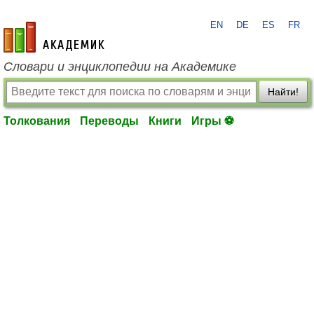
EN
DE
ES
FR
academic.ru
Словари и энциклопедии на Академике
Найти!
Толкования
Переводы
Книги
Игры ⚽