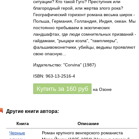
ситуации? Кто такой Гуго? Преступник или
благородный герой, или жертва злого рока?
Географический горизонт романа весьма широк -
Польша, Германия, Голландия, Индия, океан. Мы
постоянно пребываем в экзотических
ландшафтах, где люди сомнительных призваний -
гайдамаки, "рыцари козла", "тамплиеры",
фальшивомонетчики, убийцы, ведьмы проявляют
свою опасную...
Издательство: "Corvina"
(1987)
ISBN: 963-13-2516-4
Купить за
160
руб
на Озоне
Другие книги автора:
Книга
Описание
Черные
Роман крупного венгерского романиста