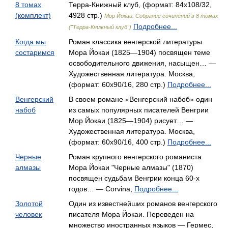
8 томах
Терра-Книжный клуб, (формат: 84x108/32,
(комплект)
4928 стр.)
Мор Йокаи. Собрание сочинений в 8 томах
Подробнее...
("Терра-Книжный клуб")
Когда мы
Роман классика венгерской литературы
состаримся
Мора Йокаи (1825—1904) посвящен теме
освободительного движения, насыщен… —
Художественная литература. Москва,
(формат: 60x90/16, 280 стр.)
Подробнее...
Венгерский
В своем романе «Венгерский набоб» один
набоб
из самых популярных писателей Венгрии
Мор Йокаи (1825—1904) рисует… —
Художественная литература. Москва,
(формат: 60x90/16, 400 стр.)
Подробнее...
Черные
Роман крупного венгерского романиста
алмазы
Мора Йокаи "Черные алмазы" (1870)
посвящен судьбам Венгрии конца 60-х
годов… — Corvina,
Подробнее...
Золотой
Один из известнейших романов венгерского
человек
писателя Мора Йокаи. Переведен на
множество иностранных языков — Гермес,