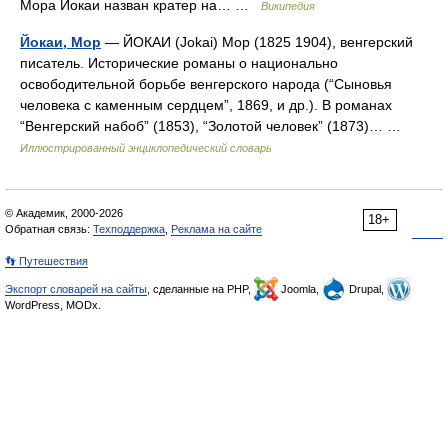
Мора Йокаи назван кратер на… …
Википедия
Йокаи, Мор
— ЙОКАИ (Jokai) Мор (1825 1904), венгерский
писатель. Исторические романы о национально
освободительной борьбе венгерского народа (“Сыновья
человека с каменным сердцем”, 1869, и др.). В романах
“Венгерский набоб” (1853), “Золотой человек” (1873)… …
Иллюстрированный энциклопедический словарь
© Академик, 2000-2026
18+
Обратная связь:
Техподдержка
,
Реклама на сайте
👣 Путешествия
Экспорт словарей на сайты
, сделанные на PHP,
Joomla,
Drupal,
WordPress, MODx.