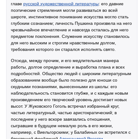
главе
русской художественной литературы
: его давние
поэтические стремления могли развиваться во всей
широте, инстинктивное понимание искусства могло стать
глубоким сознанием; личность Пушкина произвела на него
чрезвычайное впечатление и навсегда осталась для него
предметом поклонения. Служение искусству становилось
для него высоким и строгим нравственным долгом,
требования которого он старался исполнять свято.
Отсюда, между прочим, и его медлительная манера
работы, долгое определение и выработка плана и всех
подробностей. Общество людей с широким литературным
образованием вообще было полезно для юноши со
скудными познаниями, вынесенными из школы: его
наблюдательность становится глубже, и с каждым новым
произведением его творческий уровень достигает новых
высот. У Жуковского Гоголь встречал избранный круг,
частью литературный, частью аристократический; в
последнем у него вскоре завязались отношения,
сыгравшие в будущем немалую роль в его жизни,
например, с Виельгорскими; у Балабиных он встретился с
блестящей фрейлиной
Александрой Росетти