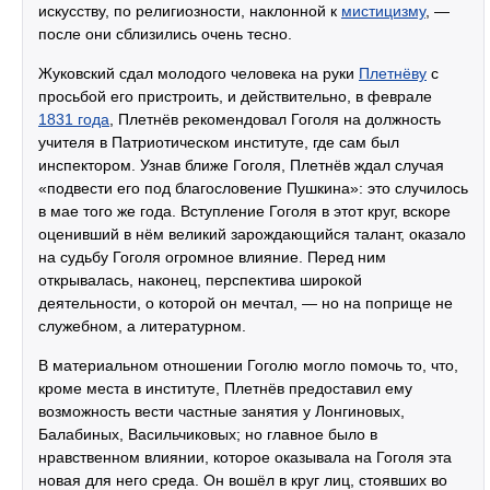
искусству, по религиозности, наклонной к
мистицизму
, —
после они сблизились очень тесно.
Жуковский сдал молодого человека на руки
Плетнёву
c
просьбой его пристроить, и действительно, в феврале
1831 года
, Плетнёв рекомендовал Гоголя на должность
учителя в Патриотическом институте, где сам был
инспектором. Узнав ближе Гоголя, Плетнёв ждал случая
«подвести его под благословение Пушкина»: это случилось
в мае того же года. Вступление Гоголя в этот круг, вскоре
оценивший в нём великий зарождающийся талант, оказало
на судьбу Гоголя огромное влияние. Перед ним
открывалась, наконец, перспектива широкой
деятельности, о которой он мечтал, — но на поприще не
служебном, а литературном.
В материальном отношении Гоголю могло помочь то, что,
кроме места в институте, Плетнёв предоставил ему
возможность вести частные занятия у Лонгиновых,
Балабиных, Васильчиковых; но главное было в
нравственном влиянии, которое оказывала на Гоголя эта
новая для него среда. Он вошёл в круг лиц, стоявших во