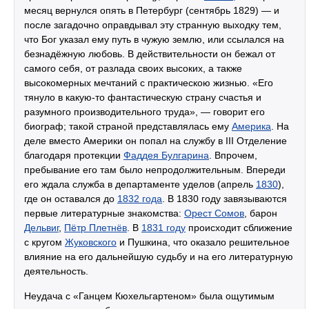
месяц вернулся опять в Петербург (сентябрь 1829) — и
после загадочно оправдывал эту странную выходку тем,
что Бог указал ему путь в чужую землю, или ссылался на
безнадёжную любовь. В действительности он бежал от
самого себя, от разлада своих высоких, а также
высокомерных мечтаний с практическою жизнью. «Его
тянуло в какую-то фантастическую страну счастья и
разумного производительного труда», — говорит его
биограф; такой страной представлялась ему
Америка
. На
деле вместо Америки он попал на службу в III Отделение
благодаря протекции
Фаддея Булгарина
. Впрочем,
пребывание его там было непродолжительным. Впереди
его ждала служба в департаменте уделов (апрель
1830
),
где он оставался до
1832 года
. В 1830 году завязываются
первые литературные знакомства:
Орест Сомов
, барон
Дельвиг
,
Пётр Плетнёв
. В
1831 году
происходит сближение
с кругом
Жуковского
и Пушкина, что оказало решительное
влияние на его дальнейшую судьбу и на его литературную
деятельность.
Неудача с «Ганцем Кюхельгартеном» была ощутимым