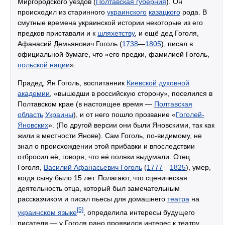
Миргородского уездов (
Полтавская губерния
). Он
происходил из старинного
украинского
казацкого
рода. В
смутные времена украинской истории некоторые из его
предков приставали и к
шляхетству
, и ещё дед Гоголя,
Афанасий Демьянович Гоголь (
1738
—
1805
), писал в
официальной бумаге, что «его предки, фамилией Гоголь,
польской нации
».
Прадед, Ян Гоголь, воспитанник
Киевской духовной
академии
, «вышедши в российскую сторону», поселился в
Полтавском крае (в настоящее время —
Полтавская
область
Украины
), и от него пошло прозвание «
Гоголей-
Яновских
». (По другой версии они были Яновскими, так как
жили в местности Янове). Сам Гоголь, по-видимому, не
знал о происхождении этой прибавки и впоследствии
отбросил её, говоря, что её поляки выдумали. Отец
Гоголя,
Василий Афанасьевич Гоголь
(
1777
—
1825
), умер,
когда сыну было 15 лет. Полагают, что сценическая
деятельность отца, который был замечательным
рассказчиком и писал пьесы для домашнего
театра
на
[5]
украинском языке
, определила интересы будущего
писателя — у Гоголя рано проявился интерес к театру.