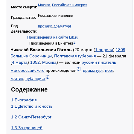
Москва
,
Российская империя
Место смерти:
Российская империя
Гражданство:
Род
прозаик
,
драматург
деятельности:
Произведения на сайте Lib.ru
?
Произведения в Викитеке
.
Никола́й Васи́льевич Го́голь
(20 марта (
1 апреля
)
1809
,
Большие Сорочинцы
,
Полтавская губерния
— 21 февраля
(
4 марта
)
1852
,
Москва
) — великий
русский
писатель
[3]
малороссийского
происхождения
,
драматург
,
поэт
,
[4]
критик
,
публицист
.
Содержание
1
Биография
1.1
Детство и юность
1.2
Санкт-Петербург
1.3
За границей