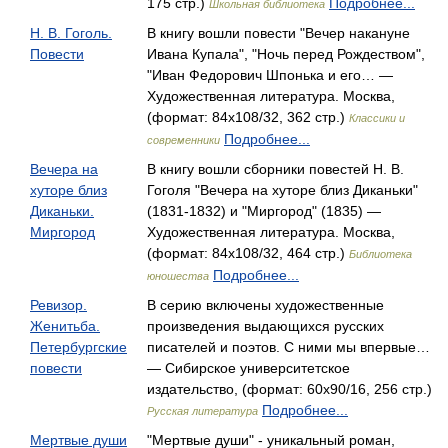
175 стр.)
Подробнее...
Школьная библиотека
Н. В. Гоголь.
В книгу вошли повести "Вечер накануне
Повести
Ивана Купала", "Ночь перед Рождеством",
"Иван Федорович Шпонька и его… —
Художественная литература. Москва,
(формат: 84x108/32, 362 стр.)
Классики и
Подробнее...
современники
Вечера на
В книгу вошли сборники повестей Н. В.
хуторе близ
Гоголя "Вечера на хуторе близ Диканьки"
Диканьки.
(1831-1832) и "Миргород" (1835) —
Миргород
Художественная литература. Москва,
(формат: 84x108/32, 464 стр.)
Библиотека
Подробнее...
юношества
Ревизор.
В серию включены художественные
Женитьба.
произведения выдающихся русских
Петербургские
писателей и поэтов. С ними мы впервые…
повести
— Сибирское университетское
издательство, (формат: 60x90/16, 256 стр.)
Подробнее...
Русская литература
Мертвые души
"Мертвые души" - уникальный роман,