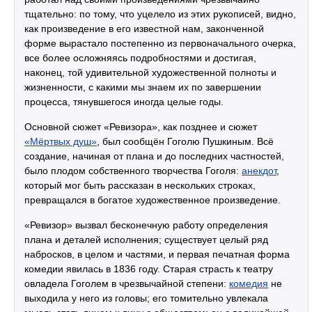
тщательно: по тому, что уцелело из этих рукописей, видно,
как произведение в его известной нам, законченной
форме вырастало постепенно из первоначального очерка,
все более осложняясь подробностями и достигая,
наконец, той удивительной художественной полноты и
жизненности, с какими мы знаем их по завершении
процесса, тянувшегося иногда целые годы.
Основной сюжет «Ревизора», как позднее и сюжет
«Мёртвых душ»
, был сообщён Гоголю Пушкиным. Всё
создание, начиная от плана и до последних частностей,
было плодом собственного творчества Гоголя:
анекдот
,
который мог быть рассказан в нескольких строках,
превращался в богатое художественное произведение.
«Ревизор» вызвал бесконечную работу определения
плана и деталей исполнения; существует целый ряд
набросков, в целом и частями, и первая печатная форма
комедии явилась в 1836 году. Старая страсть к театру
овладела Гоголем в чрезвычайной степени:
комедия
не
выходила у него из головы; его томительно увлекала