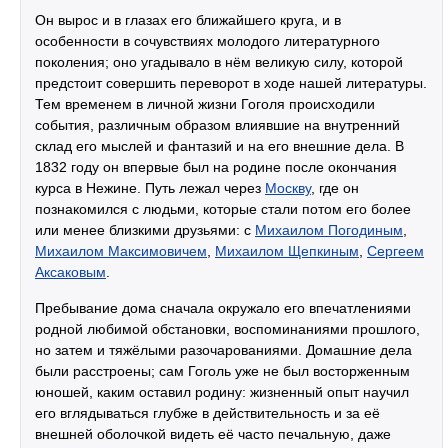
Он вырос и в глазах его ближайшего круга, и в
особенности в сочувствиях молодого литературного
поколения; оно угадывало в нём великую силу, которой
предстоит совершить переворот в ходе нашей литературы.
Тем временем в личной жизни Гоголя происходили
события, различным образом влиявшие на внутренний
склад его мыслей и фантазий и на его внешние дела. В
1832 году он впервые был на родине после окончания
курса в Нежине. Путь лежал через
Москву
, где он
познакомился с людьми, которые стали потом его более
или менее близкими друзьями: с
Михаилом Погодиным
,
Михаилом Максимовичем
,
Михаилом Щепкиным
,
Сергеем
Аксаковым
.
Пребывание дома сначала окружало его впечатлениями
родной любимой обстановки, воспоминаниями прошлого,
но затем и тяжёлыми разочарованиями. Домашние дела
были расстроены; сам Гоголь уже не был восторженным
юношей, каким оставил родину: жизненный опыт научил
его вглядываться глубже в действительность и за её
внешней оболочкой видеть её часто печальную, даже