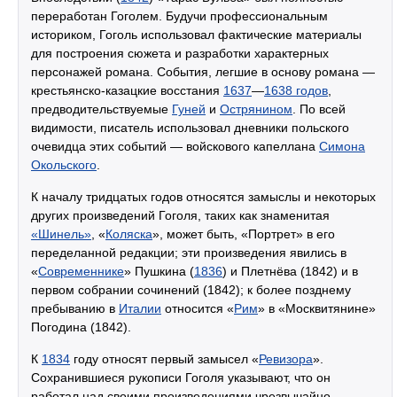
переработан Гоголем. Будучи профессиональным
историком, Гоголь использовал фактические материалы
для построения сюжета и разработки характерных
персонажей романа. События, легшие в основу романа —
крестьянско-казацкие восстания
1637
—
1638 годов
,
предводительствуемые
Гуней
и
Острянином
. По всей
видимости, писатель использовал дневники польского
очевидца этих событий — войскового капеллана
Симона
Окольского
.
К началу тридцатых годов относятся замыслы и некоторых
других произведений Гоголя, таких как знаменитая
«Шинель»
, «
Коляска
», может быть, «Портрет» в его
переделанной редакции; эти произведения явились в
«
Современнике
» Пушкина (
1836
) и Плетнёва (1842) и в
первом собрании сочинений (1842); к более позднему
пребыванию в
Италии
относится «
Рим
» в «Москвитянине»
Погодина (1842).
К
1834
году относят первый замысел «
Ревизора
».
Сохранившиеся рукописи Гоголя указывают, что он
работал над своими произведениями чрезвычайно