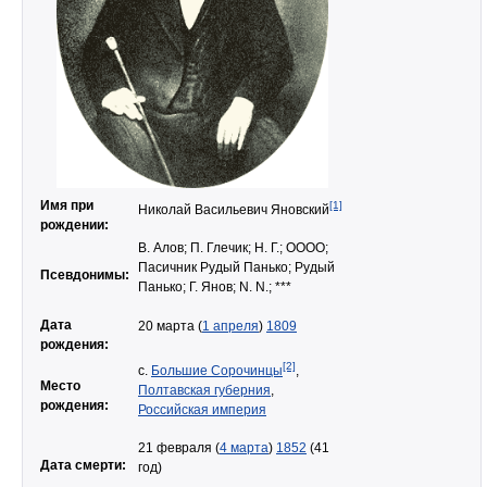
Имя при
[1]
Николай Васильевич Яновский
рождении:
В. Алов; П. Глечик; Н. Г.; ОООО;
Пасичник Рудый Панько; Рудый
Псевдонимы:
Панько; Г. Янов; N. N.; ***
Дата
20 марта (
1 апреля
)
1809
рождения:
[2]
с.
Большие Сорочинцы
,
Место
Полтавская губерния
,
рождения:
Российская империя
21 февраля (
4 марта
)
1852
(41
Дата смерти:
год)