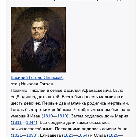
Василий Гоголь-Яновский
,
отец Николая Гоголя
Помимо Николая в семье Василия Афанасьевича было
ещё одиннадцать детей. Всего было шесть мальчиков и
шесть девочек. Первые два мальчика родились мёртвыми.
Гоголь был третьим ребёнком. Четвёртым сыном был рано
умерший Иван (
1810
—
1819
). Затем родилась дочь Мария
(
1811
—
1844
). Все средние дети также оказались
нежизнеспособными. Последними родились дочери Анна
(
1821
—
1893
), Елизавета (
1823
—
1864
) и Ольга (
1825
—