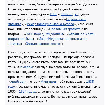
начало его славе, были «Вечера на хуторе близ Диканьки.
Повести, изданные пасичником Рудым Паньком»,
вышедшие в Петербурге в
1831
и
1832 годах
, двумя
частями (в первой были помещены «
Сорочинская
ярмарка
», «
Вечер накануне Ивана Купала
», «Майская
ночь, или утопленница», «
Пропавшая грамота
»; во
второй — «
Ночь перед Рождеством
», «
Страшная месть,
старинная быль
», «
Иван Фёдорович Шпонька и его
тётушка
», «
Заколдованное место
»).
Известно, какое впечатление произвели на Пушкина эти
рассказы, изображавшие невиданным прежде образом
картины украинского быта, блиставшие весёлостью и
тонким
юмором
; вся глубина этого таланта, способного на
великие создания, не могла пока быть оценена по этим
произведениям. Следующими сборниками были сначала
«
Арабески
», потом «
Миргород
», оба вышедшие в
1835
году
и составленные частично из статей, опубликованных в
1830—
1834 годах
, а частично из новых произведений,
публиковавшихся впервые. Вот когда литературная слава
Гоголя стала бесспорной.