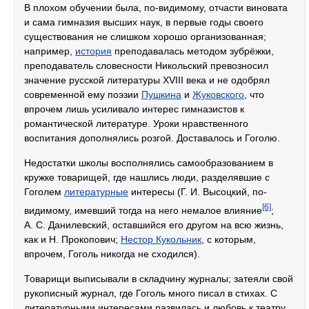
В плохом обучении была, по-видимому, отчасти виновата
и сама гимназия высших наук, в первые годы своего
существования не слишком хорошо организованная;
например,
история
преподавалась методом зубрёжки,
преподаватель словесности Никольский превозносил
значение русской литературы XVIII века и не одобрял
современной ему поэзии
Пушкина
и
Жуковского
, что
впрочем лишь усиливало интерес гимназистов к
романтической литературе. Уроки нравственного
воспитания дополнялись розгой. Доставалось и Гоголю.
Недостатки школы восполнялись самообразованием в
кружке товарищей, где нашлись люди, разделявшие с
Гоголем
литературные
интересы (Г. И. Высоцкий, по-
[6]
видимому, имевший тогда на него немалое влияние
;
А. С. Данилевский, оставшийся его другом на всю жизнь,
как и Н. Прокопович;
Нестор Кукольник
, с которым,
впрочем, Гоголь никогда не сходился).
Товарищи выписывали в складчину журналы; затеяли свой
рукописный журнал, где Гоголь много писал в стихах. С
литературными интересами развилась и любовь к театру,