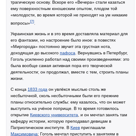
трагическую основу. Вскоре его «Вечера» стали казаться
ему поверхностным юношеским опытом, плодом той
«молодости, во время которой не приходят на ум никакие
[7]
вопросы»
.
Украинская жизнь и в это время доставляла материал для
его фантазии, но настроение было иное: в повестях
«Миргорода» постоянно звучит эта грустная нота,
доходящая до высокого
пафоса
. Вернувшись в Петербург,
Гоголь усиленно работал над своими произведениями: это
была вообще самая активная пора его творческой
деятельности; он продолжал, вместе с тем, строить планы
жизни.
С конца
1833 года
он увлёкся мыслью столь же
несбыточной, сколь несбыточными были его прежние
планы относительно службы: ему казалось, что он может
выступить на учёное поприще. В то время готовилось
открытие
Киевского университета
, и он мечтал занять там
кафедру истории, которую преподавал девицам в
Патриотическом институте. В
Киев
приглашали
Максимовича
; Гоголь мечтал приступить к занятиям в