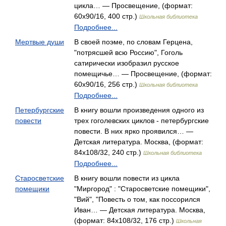
цикла… — Просвещение, (формат:
60x90/16, 400 стр.)
Школьная библиотека
Подробнее...
Мертвые души
В своей поэме, по словам Герцена,
"потрясшей всю Россию", Гоголь
сатирически изобразил русское
помещичье… — Просвещение, (формат:
60x90/16, 256 стр.)
Школьная библиотека
Подробнее...
Петербургские
В книгу вошли произведения одного из
повести
трех гоголевских циклов - петербургские
повести. В них ярко проявился… —
Детская литература. Москва, (формат:
84x108/32, 240 стр.)
Школьная библиотека
Подробнее...
Старосветские
В книгу вошли повести из цикла
помещики
"Миргород" : "Старосветские помещики",
"Вий", "Повесть о том, как поссорился
Иван… — Детская литература. Москва,
(формат: 84x108/32, 176 стр.)
Школьная