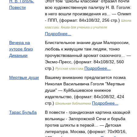
Н. В. Гоголь.
Этот том "Школы классики" отразил почти
Повести
всю художественную палитру Н. В. Гоголя:
в него вошли произведения из… — Олимп
- ППП, (формат: 84x108/32, 256 стр.)
Школа
классики. Книга для ученика и учителя
Подробнее...
Вечера на
Блистательное знание души Малороссии,
хуторе близ
любовь к живущим там людям, тонко
Диканьки
прочувствованный аромат сказочного… —
Эксмо-Пресс, (формат: 84x108/32, 560
стр.)
Подробнее...
Русская классика
Мертвые души
Вашему вниманию предлагается поэма
Николая Васильевича Гоголя "Мертвые
души" — Куйбышевское книжное
издательство, (формат: 84x108/32, 424
стр.)
Подробнее...
Школьная библиотека
Тарас Бульба
В повести - грандиозная картина казацкой
вольницы - Запорожской Сечи и борьба
против шляхты в первой… — Детская
литература. Москва, (формат: 70x90/16,