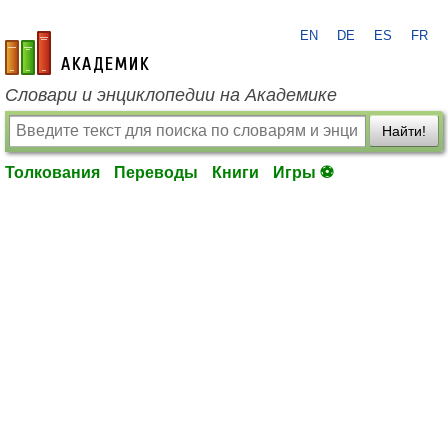
EN
DE
ES
FR
academic.ru
Словари и энциклопедии на Академике
Найти!
Толкования
Переводы
Книги
Игры ⚽