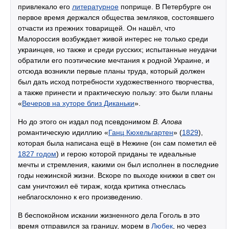
привлекало его
литературное
поприще. В Петербурге он
первое время держался общества земляков, состоявшего
отчасти из прежних товарищей. Он нашёл, что
Малороссия возбуждает живой интерес не только среди
украинцев, но также и среди русских; испытанные неудачи
обратили его поэтические мечтания к родной Украине, и
отсюда возникли первые планы труда, который должен
был дать исход потребности художественного творчества,
а также принести и практическую пользу: это были планы
«
Вечеров на хуторе близ Диканьки
».
Но до этого он издал под псевдонимом
В. Алова
романтическую идиллию «
Ганц Кюхельгартен
» (
1829
),
которая была написана ещё в Нежине (он сам пометил её
1827 годом
) и герою которой приданы те идеальные
мечты и стремления, какими он был исполнен в последние
годы нежинской жизни. Вскоре по выходе книжки в свет он
сам уничтожил её тираж, когда критика отнеслась
неблагосклонно к его произведению.
В беспокойном искании жизненного дела Гоголь в это
время отправился за границу, морем в
Любек
, но через