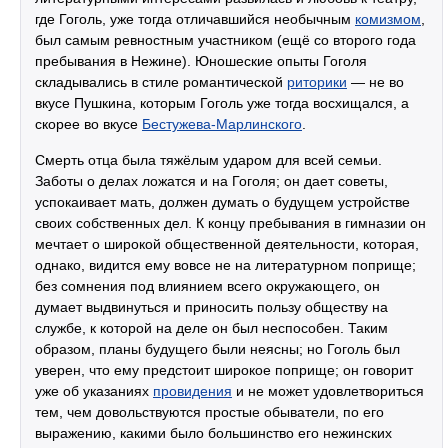
где Гоголь, уже тогда отличавшийся необычным
комизмом
,
был самым ревностным участником (ещё со второго года
пребывания в Нежине). Юношеские опыты Гоголя
складывались в стиле романтической
риторики
— не во
вкусе Пушкина, которым Гоголь уже тогда восхищался, а
скорее во вкусе
Бестужева-Марлинского
.
Смерть отца была тяжёлым ударом для всей семьи.
Заботы о делах ложатся и на Гоголя; он дает советы,
успокаивает мать, должен думать о будущем устройстве
своих собственных дел. К концу пребывания в гимназии он
мечтает о широкой общественной деятельности, которая,
однако, видится ему вовсе не на литературном поприще;
без сомнения под влиянием всего окружающего, он
думает выдвинуться и приносить пользу обществу на
службе, к которой на деле он был неспособен. Таким
образом, планы будущего были неясны; но Гоголь был
уверен, что ему предстоит широкое поприще; он говорит
уже об указаниях
провидения
и не может удовлетвориться
тем, чем довольствуются простые обыватели, по его
выражению, какими было большинство его нежинских