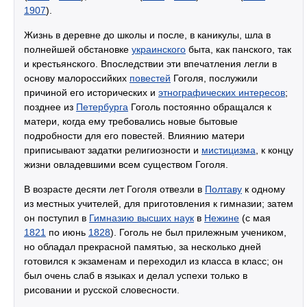
1907
).
Жизнь в деревне до школы и после, в каникулы, шла в
полнейшей обстановке
украинского
быта, как панского, так
и крестьянского. Впоследствии эти впечатления легли в
основу малороссийких
повестей
Гоголя, послужили
причиной его исторических и
этнографических интересов
;
позднее из
Петербурга
Гоголь постоянно обращался к
матери, когда ему требовались новые бытовые
подробности для его повестей. Влиянию матери
приписывают задатки религиозности и
мистицизма
, к концу
жизни овладевшими всем существом Гоголя.
В возрасте десяти лет Гоголя отвезли в
Полтаву
к одному
из местных учителей, для приготовления к гимназии; затем
он поступил в
Гимназию высших наук
в
Нежине
(с мая
1821
по июнь
1828
). Гоголь не был прилежным учеником,
но обладал прекрасной памятью, за несколько дней
готовился к экзаменам и переходил из класса в класс; он
был очень слаб в языках и делал успехи только в
рисовании и русской словесности.