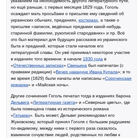
указанием на необходимость другого литературного пути;
но ещё раньше, с первых месяцев 1829 года, Гоголь
осаждает мать просьбами о присылке ему сведений об
украинских обычаях, преданиях,
костюмах
, а также о
присылке «записок, ведённых предками какой-нибудь
старинной фамилии, рукописей стародавних» и пр. Всё
это был материал для будущих рассказов из украинского
быта и преданий, которые стали началом его
литературной славы. Он уже́ принимал некоторое участие
в изданиях того времени: в начале
1830 года
в
«
Отечественных записках
»
Свиньина
был напечатан (с
правками редакции) «
Вечер накануне Ивана Купала
»; в то
же время (1829) были начаты или написаны «
Сорочинская
ярмарка
» и «Майская ночь».
Другие сочинения Гоголь печатал тогда в изданиях барона
Дельвига
«
Литературная газета
» и «Северные цветы», где
была помещена глава из исторического романа
«
Гетьман
». Быть может, Дельвиг рекомендовал его
Жуковскому, который принял Гоголя с большим радушием:
по-видимому, между ними с первого раза сказалось
взаимное сочувствие людей, родственных по любви к