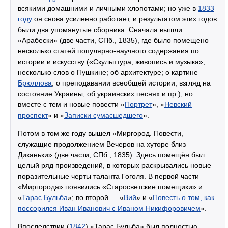
всякими домашними и личными хлопотами; но уже в
1833
году
он снова усиленно работает, и результатом этих годов
были два упомянутые сборника. Сначала вышли
«Арабески» (две части, СПб., 1835), где было помещено
несколько статей популярно-научного содержания по
истории и искусству («Скульптура, живопись и музыка»;
несколько слов о Пушкине; об архитектуре; о картине
Брюллова
; о преподавании всеобщей истории; взгляд на
состояние Украины; об украинских песнях и пр.), но
вместе с тем и новые повести «
Портрет
», «
Невский
проспект
» и «
Записки сумасшедшего
».
Потом в том же году вышел «Миргород. Повести,
служащие продолжением Вечеров на хуторе близ
Диканьки» (две части, СПб., 1835). Здесь помещён был
целый ряд произведений, в которых раскрывались новые
поразительные черты таланта Гоголя. В первой части
«Миргорода» появились «Старосветские помещики» и
«
Тарас Бульба
»; во второй — «
Вий
» и «
Повесть о том, как
поссорился Иван Иванович с Иваном Никифоровичем
».
Впоследствии (
1842
) «Тарас Бульба» был полностью