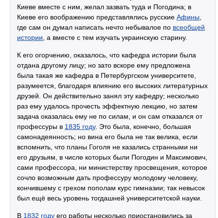
Киеве вместе с ним, желал зазвать туда и Погодина; в
Киеве его воображению представлялись русские
Афины
,
где сам он думал написать нечто небывалое по
всеобщей
истории
, а вместе с тем изучать украинскую старину.
К его огорчению, оказалось, что кафедра истории была
отдана другому лицу; но зато вскоре ему предложена
была такая же кафедра в Петербургском университете,
разумеется, благодаря влиянию его высоких литературных
друзей. Он действительно занял эту кафедру; несколько
раз ему удалось прочесть эффектную лекцию, но затем
задача оказалась ему не по силам, и он сам отказался от
профессуры в
1835 году
. Это была, конечно, большая
самонадеянность; но вина его была не так велика, если
вспомнить, что планы Гоголя не казались странными ни
его друзьям, в числе которых были Погодин и Максимович,
сами профессора, ни министерству просвещения, которое
сочло возможным дать профессуру молодому человеку,
кончившему с грехом пополам курс гимназии; так невысок
был ещё весь уровень тогдашней университетской науки.
В
1832 году
его работы несколько приостановились за