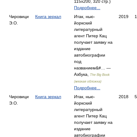
115x200, 320 стр.)
Подробнее...
Чировици
Книга зеркал
Итак, нью-
2019
1
Э.О.
йоркский
литературный
агент Питер Кац
получает заявку на
издание
автобиографии
под
названием&#… —
Азбука,
The Big Book
(мягкая обложка)
Подробнее...
Чировици
Книга зеркал
Итак, нью-
2018
5
Э.О.
йоркский
литературный
агент Питер Кац
получает заявку на
издание
автобиографии