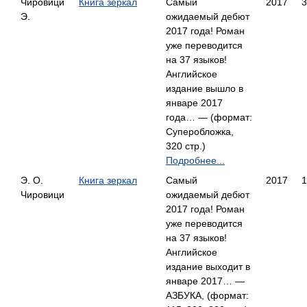
Чировици
Книга зеркал
Самый
2017
3
Э.
ожидаемый дебют
2017 года! Роман
уже переводится
на 37 языков!
Английское
издание вышло в
январе 2017
года… — (формат:
Суперобложка,
320 стр.)
Подробнее...
Э. О.
Книга зеркал
Самый
2017
1
Чировици
ожидаемый дебют
2017 года! Роман
уже переводится
на 37 языков!
Английское
издание выходит в
январе 2017… —
АЗБУКА, (формат: