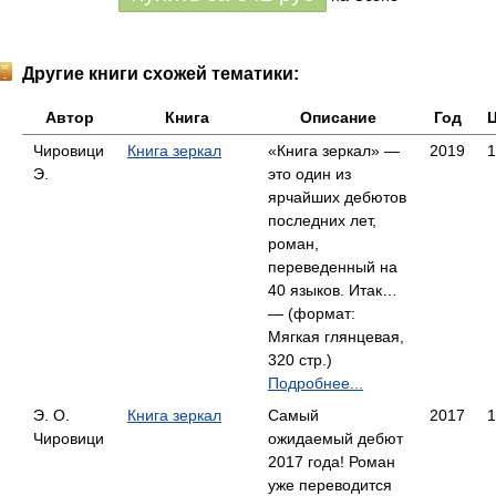
Другие книги схожей тематики:
Автор
Книга
Описание
Год
Чировици
Книга зеркал
«Книга зеркал» —
2019
1
Э.
это один из
ярчайших дебютов
последних лет,
роман,
переведенный на
40 языков. Итак…
— (формат:
Мягкая глянцевая,
320 стр.)
Подробнее...
Э. О.
Книга зеркал
Самый
2017
1
Чировици
ожидаемый дебют
2017 года! Роман
уже переводится