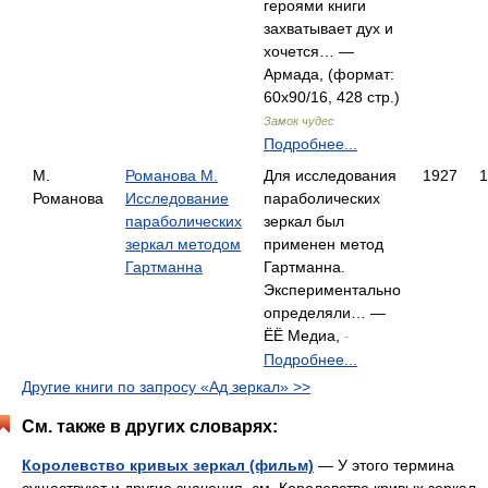
героями книги
захватывает дух и
хочется… —
Армада, (формат:
60x90/16, 428 стр.)
Замок чудес
Подробнее...
М.
Романова М.
Для исследования
1927
1
Романова
Исследование
параболических
параболических
зеркал был
зеркал методом
применен метод
Гартманна
Гартманна.
Экспериментально
определяли… —
ЁЁ Медиа,
-
Подробнее...
Другие книги по запросу «Ад зеркал» >>
См. также в других словарях:
Королевство кривых зеркал (фильм)
— У этого термина