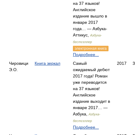
на 37 языков!
Английское
издание вышло в
январе 2017
года… — Азбука-
Аттикус,
Азбука-
бестселлер
электронная книга
Подробнее...
Чировици
Книга зеркал
Самый
2017
3
Э.О.
ожидаемый дебют
2017 года! Роман
уже переводится
на 37 языков!
Английское
издание выходит в
январе 2017… —
Азбука,
Азбука-
бестселлер
Подробнее...