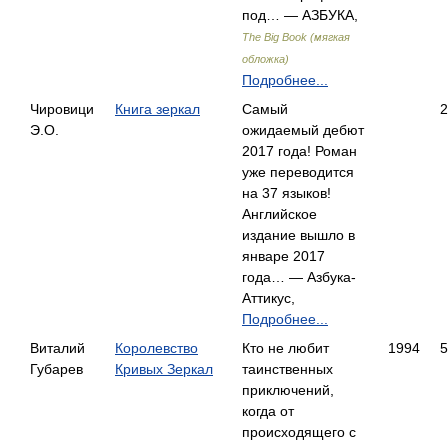
под… — АЗБУКА,
The Big Book (мягкая
обложка)
Подробнее...
Чировици
Книга зеркал
Самый
2
Э.О.
ожидаемый дебют
2017 года! Роман
уже переводится
на 37 языков!
Английское
издание вышло в
январе 2017
года… — Азбука-
Аттикус,
Подробнее...
Виталий
Королевство
Кто не любит
1994
5
Губарев
Кривых Зеркал
таинственных
приключений,
когда от
происходящего с