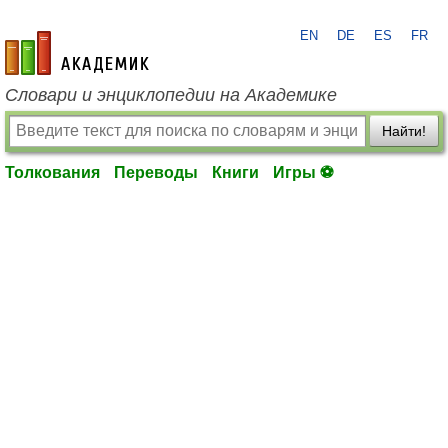
EN
DE
ES
FR
academic.ru
Словари и энциклопедии на Академике
Найти!
Толкования
Переводы
Книги
Игры ⚽