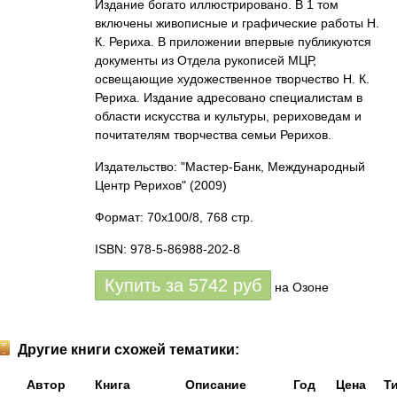
Издание богато иллюстрировано. В 1 том
включены живописные и графические работы Н.
К. Рериха. В приложении впервые публикуются
документы из Отдела рукописей МЦР,
освещающие художественное творчество Н. К.
Рериха. Издание адресовано специалистам в
области искусства и культуры, рериховедам и
почитателям творчества семьи Рерихов.
Издательство: "Мастер-Банк, Международный
Центр Рерихов"
(2009)
Формат: 70x100/8, 768 стр.
ISBN: 978-5-86988-202-8
Купить за
5742
руб
на Озоне
Другие книги схожей тематики:
Автор
Книга
Описание
Год
Цена
Т