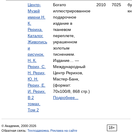
Центр-
Богато
2010
7025
б
Музей
иллюстрированное
кн
имени Н.
подарочное
К.
издание в
Рериха.
тканевом
Каталог.
переплете,
Живопись
украшенном
и
золотым
рисунок.
тиснением.
Н. К.
Издание… —
Рерих, С.
Международный
Н. Рерих,
Центр Рерихов,
Ю. Н.
Мастер-Банк,
Рерих, Е.
(формат:
И. Рерих.
70x100/8, 868 стр.)
В 2
Подробнее...
томах.
Том 2
© Академик, 2000-2026
18+
Обратная связь:
Техподдержка
,
Реклама на сайте