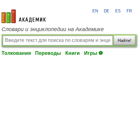
EN
DE
ES
FR
academic.ru
Словари и энциклопедии на Академике
Найти!
Толкования
Переводы
Книги
Игры ⚽