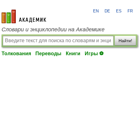
EN
DE
ES
FR
academic.ru
Словари и энциклопедии на Академике
Найти!
Толкования
Переводы
Книги
Игры ⚽