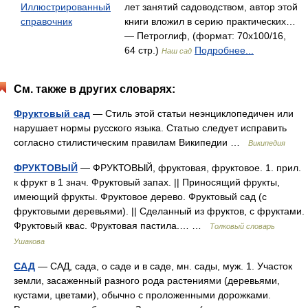
Иллюстрированный
лет занятий садоводством, автор этой
справочник
книги вложил в серию практических…
— Петроглиф, (формат: 70x100/16,
64 стр.)
Подробнее...
Наш сад
См. также в других словарях:
Фруктовый сад
— Стиль этой статьи неэнциклопедичен или
нарушает нормы русского языка. Статью следует исправить
согласно стилистическим правилам Википедии …
Википедия
ФРУКТОВЫЙ
— ФРУКТОВЫЙ, фруктовая, фруктовое. 1. прил.
к фрукт в 1 знач. Фруктовый запах. || Приносящий фрукты,
имеющий фрукты. Фруктовое дерево. Фруктовый сад (с
фруктовыми деревьями). || Сделанный из фруктов, с фруктами.
Фруктовый квас. Фруктовая пастила.… …
Толковый словарь
Ушакова
САД
— САД, сада, о саде и в саде, мн. сады, муж. 1. Участок
земли, засаженный разного рода растениями (деревьями,
кустами, цветами), обычно с проложенными дорожками.