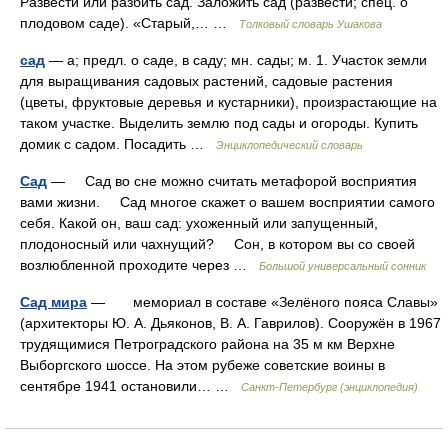
Развести или разбить сад. Заложить сад (развести; спец. о
плодовом саде). «Старый,… …
Толковый словарь Ушакова
сад
— а; предл. о саде, в саду; мн. сады; м. 1. Участок земли
для выращивания садовых растений, садовые растения
(цветы, фруктовые деревья и кустарники), произрастающие на
таком участке. Выделить землю под сады и огороды. Купить
домик с садом. Посадить …
Энциклопедический словарь
Сад
— Сад во сне можно считать метафорой восприятия
вами жизни. Сад многое скажет о вашем восприятии самого
себя. Какой он, ваш сад: ухоженный или запущенный,
плодоносный или чахнущий? Сон, в котором вы со своей
возлюбленной проходите через …
Большой универсальный сонник
Сад мира
— мемориал в составе «Зелёного пояса Славы»
(архитекторы Ю. А. Дьяконов, В. А. Гаврилов). Сооружён в 1967
трудящимися Петроградского района на 35 м км Верхне
Выборгского шоссе. На этом рубеже советские воины в
сентябре 1941 остановили… …
Санкт-Петербург (энциклопедия)