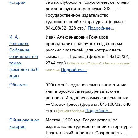
история
самых глубоких и психологически точных
романов русского реализма XIX… —
Государственное издательство
художественной литературы, (формат:
84x108/32, 328 стр.)
Подробнее...
И. А.
Иван Александрович Гончаров
Гончаров.
принадлежит к числу тех выдающихся
Собрание
русских писателей, для которых весь
сочинений в 6
смысл… — Правда, (формат: 84x108/32,
томах
2744 стр.)
Библиотека "Огонек". Отечественная
(комплект из 6
Подробнее...
классика
книг)
Обломов
`Обломов` - одна из самых знаменитых
книг в русской литературе за всю ее
историю. И одна из самых современных…
— Эксмо-Пресс, (формат: 84x108/32, 640
стр.)
Подробнее...
Русская классика
Обыкновенная
Москва, 1960 год. Государственное
история
издательство художественной литературы.
Издательский переплет. Сохранность… —