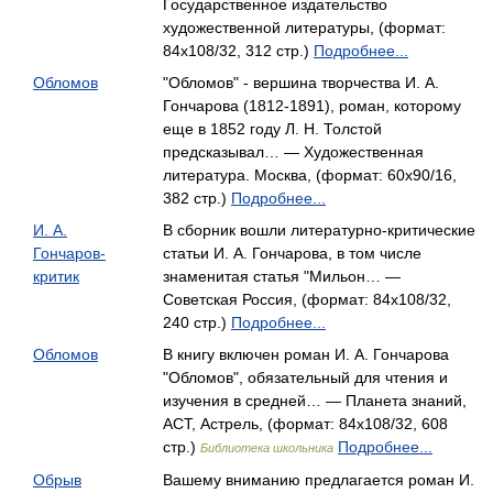
Государственное издательство
художественной литературы, (формат:
84x108/32, 312 стр.)
Подробнее...
Обломов
"Обломов" - вершина творчества И. А.
Гончарова (1812-1891), роман, которому
еще в 1852 году Л. Н. Толстой
предсказывал… — Художественная
литература. Москва, (формат: 60x90/16,
382 стр.)
Подробнее...
И. А.
В сборник вошли литературно-критические
Гончаров-
статьи И. А. Гончарова, в том числе
критик
знаменитая статья "Мильон… —
Советская Россия, (формат: 84x108/32,
240 стр.)
Подробнее...
Обломов
В книгу включен роман И. А. Гончарова
"Обломов", обязательный для чтения и
изучения в средней… — Планета знаний,
АСТ, Астрель, (формат: 84x108/32, 608
стр.)
Подробнее...
Библиотека школьника
Обрыв
Вашему вниманию предлагается роман И.