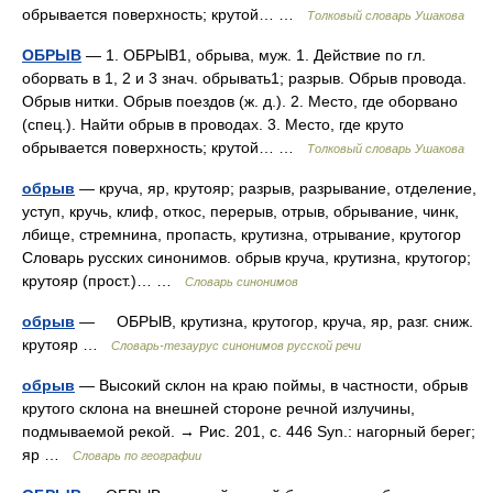
обрывается поверхность; крутой… …
Толковый словарь Ушакова
ОБРЫВ
— 1. ОБРЫВ1, обрыва, муж. 1. Действие по гл.
оборвать в 1, 2 и 3 знач. обрывать1; разрыв. Обрыв провода.
Обрыв нитки. Обрыв поездов (ж. д.). 2. Место, где оборвано
(спец.). Найти обрыв в проводах. 3. Место, где круто
обрывается поверхность; крутой… …
Толковый словарь Ушакова
обрыв
— круча, яр, крутояр; разрыв, разрывание, отделение,
уступ, кручь, клиф, откос, перерыв, отрыв, обрывание, чинк,
лбище, стремнина, пропасть, крутизна, отрывание, крутогор
Словарь русских синонимов. обрыв круча, крутизна, крутогор;
крутояр (прост.)… …
Словарь синонимов
обрыв
— ОБРЫВ, крутизна, крутогор, круча, яр, разг. сниж.
крутояр …
Словарь-тезаурус синонимов русской речи
обрыв
— Высокий склон на краю поймы, в частности, обрыв
крутого склона на внешней стороне речной излучины,
подмываемой рекой. → Рис. 201, с. 446 Syn.: нагорный берег;
яр …
Словарь по географии