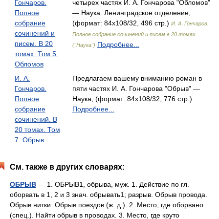
Гончаров.
четырех частях И. А. Гончарова "Обломов"
Полное
— Наука. Ленинградское отделение,
собрание
(формат: 84x108/32, 496 стр.)
И. А. Гончаров.
сочинений и
Полное собрание сочинений и писем в 20 томах
писем. В 20
Подробнее...
("Наука")
томах. Том 5.
Обломов
И. А.
Предлагаем вашему вниманию роман в
Гончаров.
пяти частях И. А. Гончарова "Обрыв" —
Полное
Наука, (формат: 84x108/32, 776 стр.)
собрание
Подробнее...
сочинений. В
20 томах. Том
7. Обрыв
См. также в других словарях:
ОБРЫВ
— 1. ОБРЫВ1, обрыва, муж. 1. Действие по гл.
оборвать в 1, 2 и 3 знач. обрывать1; разрыв. Обрыв провода.
Обрыв нитки. Обрыв поездов (ж. д.). 2. Место, где оборвано
(спец.). Найти обрыв в проводах. 3. Место, где круто