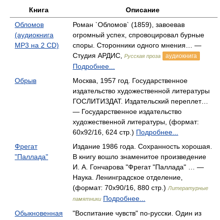
Книга
Описание
Обломов
Роман `Обломов` (1859), завоевав
(аудиокнига
огромный успех, спровоцировал бурные
MP3 на 2 CD)
споры. Сторонники одного мнения… —
Студия АРДИС,
аудиокнига
Русская проза
Подробнее...
Обрыв
Москва, 1957 год. Государственное
издательство художественной литературы
ГОСЛИТИЗДАТ. Издательский переплет…
— Государственное издательство
художественной литературы, (формат:
60x92/16, 624 стр.)
Подробнее...
Фрегат
Издание 1986 года. Сохранность хорошая.
"Паллада"
В книгу вошло знаменитое произведение
И. А. Гончарова "Фрегат "Паллада" … —
Наука. Ленинградское отделение,
(формат: 70x90/16, 880 стр.)
Литературные
Подробнее...
памятники
Обыкновенная
"Воспитание чувств" по-русски. Один из