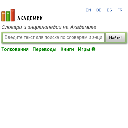
EN
DE
ES
FR
academic.ru
Словари и энциклопедии на Академике
Найти!
Толкования
Переводы
Книги
Игры ⚽