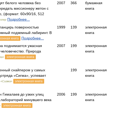
ят белого человека без
2007
366
бумажная
передать миссионеру жетон с
книга
 (формат: 60x90/16, 512
Подробнее...
еллер
 панцирь поверхностью
1999
139
электронная
омный подземный лабиринт. В
книга
Подробнее...
ронная книга
на поднимается ужасная
2007
199
электронная
 человечество. Природа
книга
электронная книга
ма»
енный снайпером у самых
199
электронная
цотряда «Сигма», успевает
книга
электронная книга
 «Сигма»
 Гималаев до узких улиц
2006
199
электронная
 лабораторий минувшего века
книга
электронная книга
»