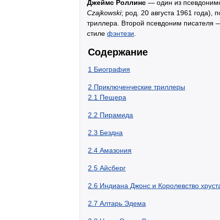
Джеймс Роллинс
— один из псевдоним
Czajkowski
; род. 20 августа 1961 года)
триллера. Второй псевдоним писателя
стиле
фэнтези
.
Содержание
1
Биография
2
Приключенческие триллеры
2.1
Пещера
2.2
Пирамида
2.3
Бездна
2.4
Амазония
2.5
Айсберг
2.6
Индиана Джонс и Королевство хруст
2.7
Алтарь Эдема