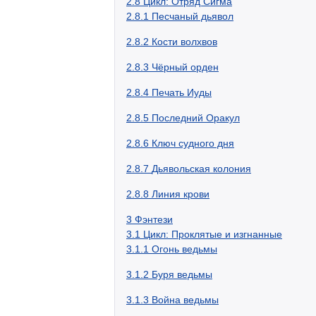
2.8
Цикл: Отряд Сигма
2.8.1
Песчаный дьявол
2.8.2
Кости волхвов
2.8.3
Чёрный орден
2.8.4
Печать Иуды
2.8.5
Последний Оракул
2.8.6
Ключ судного дня
2.8.7
Дьявольская колония
2.8.8
Линия крови
3
Фэнтези
3.1
Цикл: Проклятые и изгнанные
3.1.1
Огонь ведьмы
3.1.2
Буря ведьмы
3.1.3
Война ведьмы