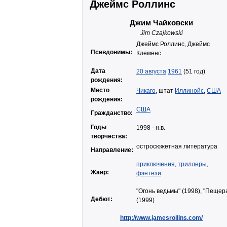
Джеймс Роллинс
Джим Чайковски
Jim Czajkowski
Джеймс Роллинс, Джеймс
Псевдонимы:
Клеменс
Дата
20 августа
1961
(51 год)
рождения:
Место
Чикаго
, штат
Иллинойс
,
США
рождения:
США
Гражданство:
Годы
1998 - н.в.
творчества:
остросюжетная литература
Направление:
приключения
,
триллеры
,
Жанр:
фэнтези
"Огонь ведьмы" (1998), "Пещер
Дебют:
(1999)
http://www.jamesrollins.com/