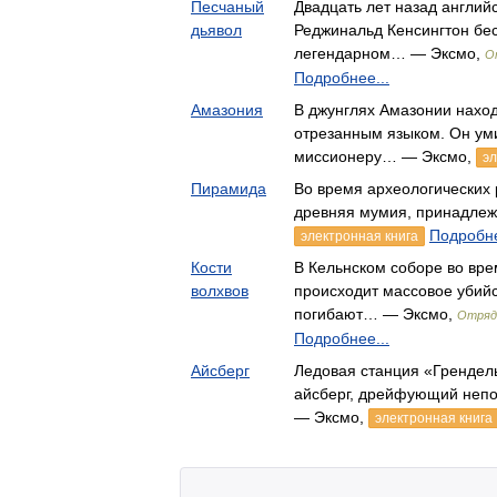
Песчаный
Двадцать лет назад англий
дьявол
Реджинальд Кенсингтон бес
легендарном… — Эксмо,
О
Подробнее...
Амазония
В джунглях Амазонии наход
отрезанным языком. Он уми
миссионеру… — Эксмо,
эл
Пирамида
Во время археологических 
древняя мумия, принадле
Подробне
электронная книга
Кости
В Кельнском соборе во вр
волхвов
происходит массовое убийс
погибают… — Эксмо,
Отряд
Подробнее...
Айсберг
Ледовая станция «Грендель
айсберг, дрейфующий непо
— Эксмо,
электронная книга