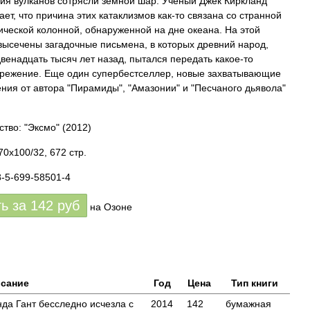
ия вулканов сотрясли земной шар. Ученый Джек Киркланд
ает, что причина этих катаклизмов как-то связана со странной
ической колонной, обнаруженной на дне океана. На этой
высечены загадочные письмена, в которых древний народ,
венадцать тысяч лет назад, пытался передать какое-то
режение. Еще один супербестселлер, новые захватывающие
ния от автора "Пирамиды", "Амазонии" и "Песчаного дьявола"
ство: "Эксмо"
(2012)
70x100/32, 672 стр.
8-5-699-58501-4
ть за
142
руб
на Озоне
сание
Год
Цена
Тип книги
да Гант бесследно исчезла с
2014
142
бумажная