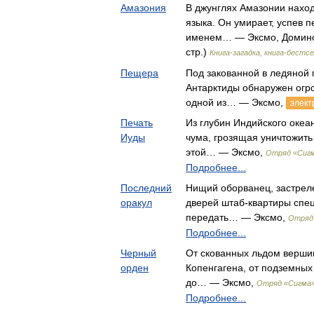
Амазония
В джунглях Амазонии наход
языка. Он умирает, успев 
именем… — Эксмо, Домино,
стр.)
Книга-загадка, книга-бестс
Пещера
Под закованной в ледяной
Антарктиды обнаружен огр
одной из… — Эксмо,
элект
Печать
Из глубин Индийского океа
Иуды
чума, грозящая уничтожить
этой… — Эксмо,
Отряд «Сиг
Подробнее...
Последний
Нищий оборванец, застрел
оракул
дверей штаб-квартиры спе
передать… — Эксмо,
Отряд
Подробнее...
Черный
От скованных льдом вершин
орден
Копенгагена, от подземных
до… — Эксмо,
Отряд «Сигма
Подробнее...