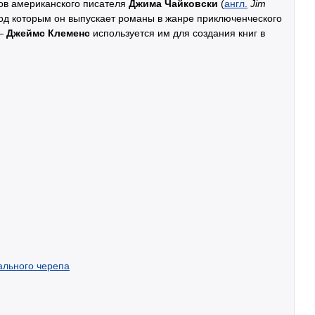
ов американского писателя
Джима Чайковски
(
англ.
Jim
, под которым он выпускает романы в жанре приключенческого
 —
Джеймс Клеменс
используется им для создания книг в
ального черепа