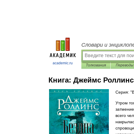
Словари и энциклоп
academic.ru
Толкования
Переводы
Книга:
Джеймс Роллинс
Серия: "
Утром то
затмение
всего че
накрылас
спровоци