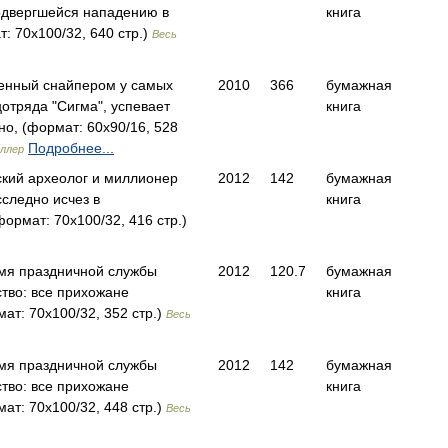
подвергшейся нападению в
книга
 70x100/32, 640 стр.)
Весь
енный снайпером у самых
2010
366
бумажная
отряда "Сигма", успевает
книга
о, (формат: 60x90/16, 528
Подробнее...
еллер
ский археолог и миллионер
2012
142
бумажная
следно исчез в
книга
рмат: 70x100/32, 416 стр.)
емя праздничной службы
2012
120.7
бумажная
тво: все прихожане
книга
т: 70x100/32, 352 стр.)
Весь
емя праздничной службы
2012
142
бумажная
тво: все прихожане
книга
т: 70x100/32, 448 стр.)
Весь