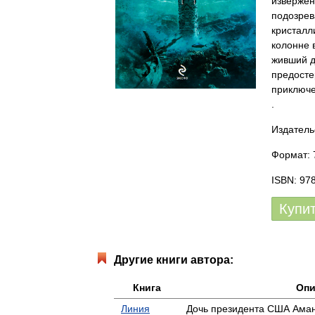
извержен
подозрев
кристалл
колонне 
живший д
предосте
приключе
.
Издатель
Формат: 
ISBN: 97
Купи
Другие книги автора:
Книга
Опи
Линия
Дочь президента США Аман