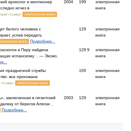
ский археолог и миллионер
2004
199
электронная
следно исчез в
книга
электронная книга
тряд «Сигма»
ят белого человека с
129
электронная
рает, успев передать
книга
Подробнее...
ектронная книга
раскопок в Перу найдена
129.9
электронная
жащая испанскому… — Эксмо,
книга
е...
емя праздничной службы
159
электронная
тво: все прихожане
книга
электронная книга
 «Сигма»
», заключенная в гигантский
2003
129
электронная
далеку от берегов Аляски…
книга
Подробнее...