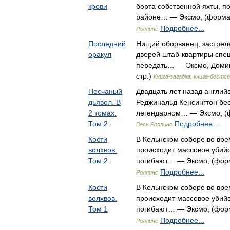
крови
борта собственной яхты, 
районе… — Эксмо, (формат:
Подробнее...
Роллинс
Последний
Нищий оборванец, застрел
оракул
дверей штаб-квартиры спец
передать… — Эксмо, Домин
стр.)
Книга-загадка, книга-бестс
Песчаный
Двадцать лет назад англий
дьявол. В
Реджинальд Кенсингтон бес
2 томах.
легендарном… — Эксмо, (фо
Том 2
Подробнее...
Весь Роллинс
Кости
В Кельнском соборе во вр
волхвов.
происходит массовое убийс
Том 2
погибают… — Эксмо, (форма
Подробнее...
Роллинс
Кости
В Кельнском соборе во вр
волхвов.
происходит массовое убийс
Том 1
погибают… — Эксмо, (форма
Подробнее...
Роллинс