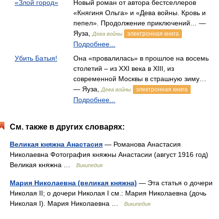
«Злой город»
Новый роман от автора бестселлеров
«Княгиня Ольга» и «Дева войны. Кровь и
пепел». Продолжение приключений… —
Яуза,
электронная книга
Дева войны
Подробнее...
Убить Батыя!
Она «провалилась» в прошлое на восемь
столетий – из XXI века в XIII, из
современной Москвы в страшную зиму…
— Яуза,
электронная книга
Дева войны
Подробнее...
См. также в других словарях:
Великая княжна Анастасия
— Романова Анастасия
Николаевна Фотография княжны Анастасии (август 1916 год)
Великая княжна …
Википедия
Мария Николаевна (великая княжна)
— Эта статья о дочери
Николая II; о дочери Николая I см.: Мария Николаевна (дочь
Николая I). Мария Николаевна …
Википедия