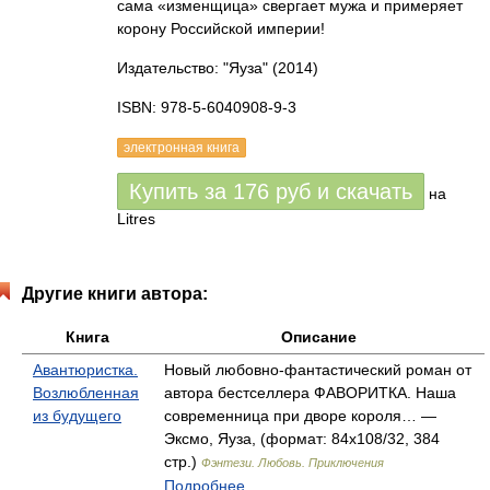
сама «изменщица» свергает мужа и примеряет
корону Российской империи!
Издательство: "Яуза"
(2014)
ISBN: 978-5-6040908-9-3
электронная книга
Купить за
176
руб
и скачать
на
Litres
Другие книги автора:
Книга
Описание
Авантюристка.
Новый любовно-фантастический роман от
Возлюбленная
автора бестселлера ФАВОРИТКА. Наша
из будущего
современница при дворе короля… —
Эксмо, Яуза, (формат: 84x108/32, 384
стр.)
Фэнтези. Любовь. Приключения
Подробнее...