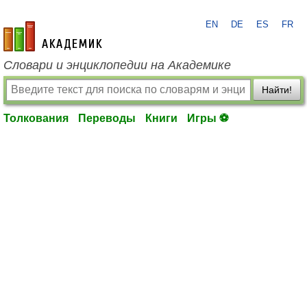
EN
DE
ES
FR
academic.ru
Словари и энциклопедии на Академике
Найти!
Толкования
Переводы
Книги
Игры ⚽