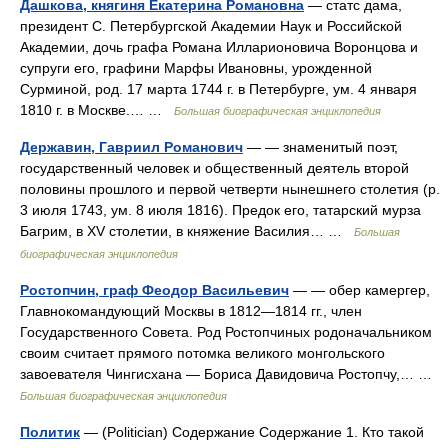
Дашкова, княгиня Екатерина Романовна
— статс дама,
президент С. Петербургской Академии Наук и Российской
Академии, дочь графа Романа Илларионовича Воронцова и
супруги его, графини Марфы Ивановны, урожденной
Сурминой, род. 17 марта 1744 г. в Петербурге, ум. 4 января
1810 г. в Москве.… …
Большая биографическая энциклопедия
Державин, Гавриил Романович
— — знаменитый поэт,
государственный человек и общественный деятель второй
половины прошлого и первой четверти нынешнего столетия (р.
3 июля 1743, ум. 8 июля 1816). Предок его, татарский мурза
Багрим, в ХV столетии, в княжение Василия… …
Большая
биографическая энциклопедия
Ростопчин, граф Феодор Васильевич
— — обер камергер,
Главнокомандующий Москвы в 1812—1814 гг., член
Государственного Совета. Род Ростопчиных родоначальником
своим считает прямого потомка великого монгольского
завоевателя Чингисхана — Бориса Давидовича Ростопчу,… …
Большая биографическая энциклопедия
Политик
— (Politician) Содержание Содержание 1. Кто такой