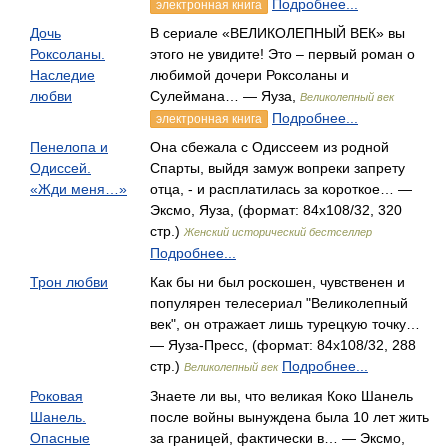
Подробнее...
электронная книга
Дочь
В сериале «ВЕЛИКОЛЕПНЫЙ ВЕК» вы
Роксоланы.
этого не увидите! Это – первый роман о
Наследие
любимой дочери Роксоланы и
любви
Сулеймана… — Яуза,
Великолепный век
Подробнее...
электронная книга
Пенелопа и
Она сбежала с Одиссеем из родной
Одиссей.
Спарты, выйдя замуж вопреки запрету
«Жди меня…»
отца, - и расплатилась за короткое… —
Эксмо, Яуза, (формат: 84x108/32, 320
стр.)
Женский исторический бестселлер
Подробнее...
Трон любви
Как бы ни был роскошен, чувственен и
популярен телесериал "Великолепный
век", он отражает лишь турецкую точку…
— Яуза-Пресс, (формат: 84x108/32, 288
стр.)
Подробнее...
Великолепный век
Роковая
Знаете ли вы, что великая Коко Шанель
Шанель.
после войны вынуждена была 10 лет жить
Опасные
за границей, фактически в… — Эксмо,