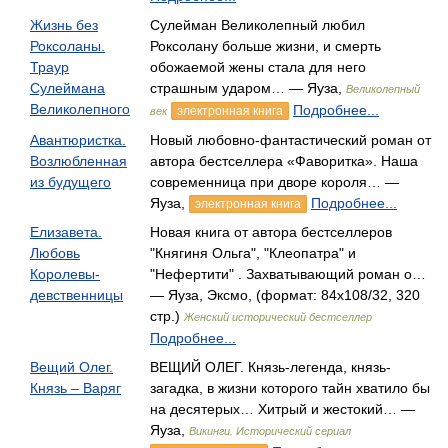
Жизнь без
Сулейман Великолепный любил
Роксоланы.
Роксолану больше жизни, и смерть
Траур
обожаемой жены стала для него
Сулеймана
страшным ударом… — Яуза,
Великолепный
Великолепного
Подробнее...
электронная книга
век
Авантюристка.
Новый любовно-фантастический роман от
Возлюбленная
автора бестселлера «Фаворитка». Наша
из будущего
современница при дворе короля… —
Яуза,
Подробнее...
электронная книга
Елизавета.
Новая книга от автора бестселлеров
Любовь
"Княгиня Ольга", "Клеопатра" и
Королевы-
"Нефертити" . Захватывающий роман о…
девственницы
— Яуза, Эксмо, (формат: 84x108/32, 320
стр.)
Женский исторический бестселлер
Подробнее...
Вещий Олег.
ВЕЩИЙ ОЛЕГ. Князь-легенда, князь-
Князь – Варяг
загадка, в жизни которого тайн хватило бы
на десятерых… Хитрый и жестокий… —
Яуза,
Викинги. Исторический сериал