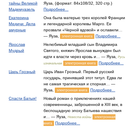
тайны Великой
Яуза, (формат: 84x108/32, 320 стр.)
Мадемуазель
Подробнее...
Екатерина
Она была матерью трех королей Франции
Медичи. Дела
и легендарной королевы Марго. Ее
амурные
прозвали «Черной вдовой» и ославили…
— Яуза,
Подробнее...
электронная книга
Ярослав
Нелюбимый младший сын Владимира
Мудрый
Святого, княжич Ярослав вынужден был
идти к власти через кровь и… — Яуза,
Русь
Подробнее...
электронная книга
изначальная
Царь Грозный
Царь Иван Грозный. Первый русский
государь, принявший этот титул. Едва ли
не самая трагическая и спорная… —
Яуза,
Подробнее...
электронная книга
Спасти Батыя!
Новый роман о приключениях нашей
современницы, заброшенной в XIII век, в
беспощадную эпоху Батыева нашествия
и… — Яуза,
электронная
Невеста войны
Подробнее...
книга