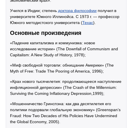
экономический крах».
Учился в Индии; степень
доктора философии
получил в
университете Южного Иллинойса. С 1973 г. — профессор
Южного методистского университета (
Техас
).
Основные произведения
«Падение капитализма и коммунизма: новое
исследование истории» (The Downfall of Communism and
Capitalism: A New Study of History, 1978);
«Миф свободной торговли: обнищание Америки» (The
Myth of Free: Trade The Pooring of America, 1996);
«Крах нового тысячелетия: продолжающееся наступление
инфляционной депрессии» (The Crash of the Millennium:
Surviving the Coming Inflationary Depression,1999);
«Мошенничество Гринспэна: как два десятилетия его
политики подорвали глобальную экономику» (Greenspan’s
Fraud: How Two Decades of His Policies Have Undermined
the Global Economy, 2005).