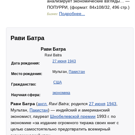
анализирует экономические взгляды… —
ПОПУРРИ, (формат: 84x108/32, 496 стр.)
Подробнее...
Бизнес
Рави Батра
Рави Батра
Ravi Batra
27 июня
1943
Дата рождения:
Мультан,
Пакистан
Место рождения:
США
Гражданство:
экономика
Научная сфера:
Рави Батра
(
англ.
Ravi Batra
; родился
27 июня
1943
,
Мультан,
Пакистан
) — индийский и американский
экономист, лауреат
Шнобелевской премии
1993 г. по
экономике «за издание огромного тиража своих книг с
целью самостоятельно предотвратить всемирный