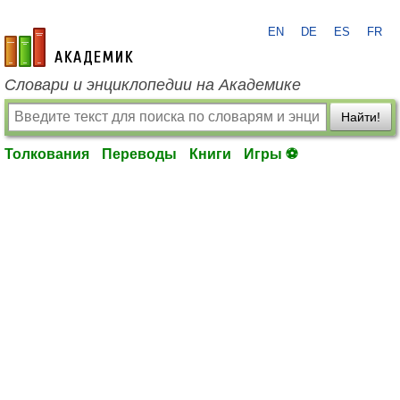
EN
DE
ES
FR
academic.ru
Словари и энциклопедии на Академике
Найти!
Толкования
Переводы
Книги
Игры ⚽