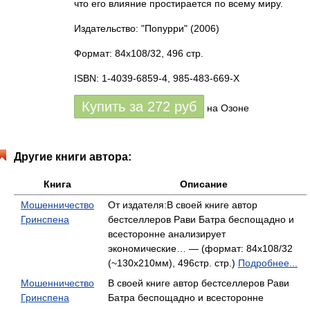
что его влияние простирается по всему миру.
Издательство: "Попурри"
(2006)
Формат: 84x108/32, 496 стр.
ISBN: 1-4039-6859-4, 985-483-669-Х
Купить за
272
руб
на Озоне
Другие книги автора:
Книга
Описание
Мошенничество
От издателя:В своей книге автор
Гринспена
бестселлеров Рави Батра беспощадно и
всесторонне анализирует
экономические… — (формат: 84x108/32
(~130x210мм), 496стр. стр.)
Подробнее...
Мошенничество
В своей книге автор бестселлеров Рави
Гринспена
Батра беспощадно и всесторонне