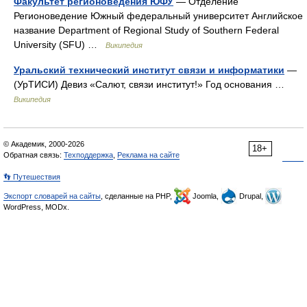
Факультет регионоведения ЮФУ
— Отделение
Регионоведение Южный федеральный университет Английское
название Department of Regional Study of Southern Federal
University (SFU) …
Википедия
Уральский технический институт связи и информатики
—
(УрТИСИ) Девиз «Салют, связи институт!» Год основания …
Википедия
© Академик, 2000-2026
18+
Обратная связь:
Техподдержка
,
Реклама на сайте
👣 Путешествия
Экспорт словарей на сайты
, сделанные на PHP,
Joomla,
Drupal,
WordPress, MODx.