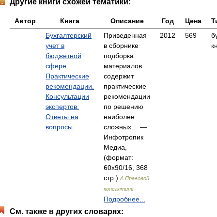
Другие книги схожей тематики:
Автор
Книга
Описание
Год
Цена
Т
Бухгалтерский
Приведенная
2012
569
б
учет в
в сборнике
к
бюджетной
подборка
сфере.
материалов
Практические
содержит
рекомендации.
практические
Консультации
рекомендации
экспертов.
по решению
Ответы на
наиболее
вопросы
сложных… —
Инфотропик
Медиа,
(формат:
60x90/16, 368
стр.)
A.Правовой
консалтинг
Подробнее...
См. также в других словарях: