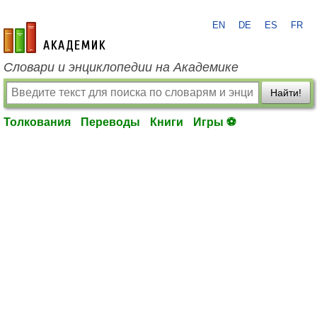
EN
DE
ES
FR
academic.ru
Словари и энциклопедии на Академике
Найти!
Толкования
Переводы
Книги
Игры ⚽