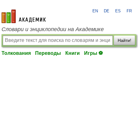
EN
DE
ES
FR
academic.ru
Словари и энциклопедии на Академике
Найти!
Толкования
Переводы
Книги
Игры ⚽