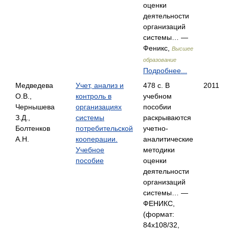
оценки
деятельности
организаций
системы… —
Феникс,
Высшее
образование
Подробнее...
Медведева
Учет, анализ и
478 с. В
2011
О.В.,
контроль в
учебном
Чернышева
организациях
пособии
З.Д.,
системы
раскрываются
Болтенков
потребительской
учетно-
А.Н.
кооперации.
аналитические
Учебное
методики
пособие
оценки
деятельности
организаций
системы… —
ФЕНИКС,
(формат:
84x108/32,