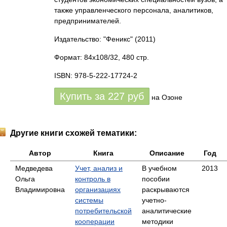
также управленческого персонала, аналитиков,
предпринимателей.
Издательство: "Феникс"
(2011)
Формат: 84x108/32, 480 стр.
ISBN: 978-5-222-17724-2
Купить за
227
руб
на Озоне
Другие книги схожей тематики:
Автор
Книга
Описание
Год
Медведева
Учет, анализ и
В учебном
2013
Ольга
контроль в
пособии
Владимировна
организациях
раскрываются
системы
учетно-
потребительской
аналитические
кооперации
методики