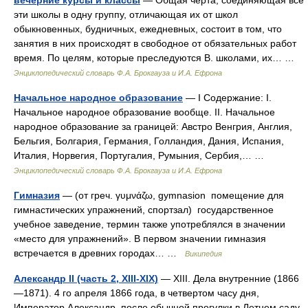
вечерние курсы и классы
— Общая черта, соединяющая все
эти школы в одну группу, отличающая их от школ
обыкновенных, будничных, ежедневных, состоит в том, что
занятия в них происходят в свободное от обязательных работ
время. По целям, которые преследуются В. школами, их… …
Энциклопедический словарь Ф.А. Брокгауза и И.А. Ефрона
Начальное народное образование
— I Содержание: I.
Начальное народное образование вообще. II. Начальное
народное образование за границей: Австро Венгрия, Англия,
Бельгия, Болгария, Германия, Голландия, Дания, Испания,
Италия, Норвегия, Португалия, Румыния, Сербия,… …
Энциклопедический словарь Ф.А. Брокгауза и И.А. Ефрона
Гимназия
— (от греч. γυμνάζω, gymnasion помещение для
гимнастических упражнений, спортзал) государственное
учебное заведение, термин также употреблялся в значении
«место для упражнений». В первом значении гимназия
встречается в древних городах… …
Википедия
Александр II (часть 2, XIII-XIX)
— XIII. Дела внутренние (1866
—1871). 4 го апреля 1866 года, в четвертом часу дня,
Император Александр, после обычной прогулки в Летнем саду,