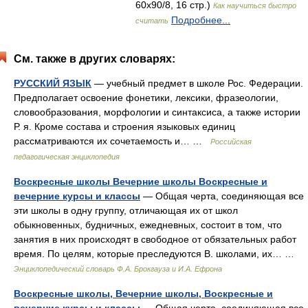
60x90/8, 16 стр.)
Как научиться быстро
Подробнее...
считать
См. также в других словарях:
РУССКИЙ ЯЗЫК
— учебный предмет в школе Рос. Федерации.
Предполагает освоение фонетики, лексики, фразеологии,
словообразования, морфологии и синтаксиса, а также истории
Р. я. Кроме состава и строения языковых единиц
рассматриваются их сочетаемость и… …
Российская
педагогическая энциклопедия
Воскресные школы Вечерние школы Воскресные и
вечерние курсы и классы
— Общая черта, соединяющая все
эти школы в одну группу, отличающая их от школ
обыкновенных, будничных, ежедневных, состоит в том, что
занятия в них происходят в свободное от обязательных работ
время. По целям, которые преследуются В. школами, их… …
Энциклопедический словарь Ф.А. Брокгауза и И.А. Ефрона
Воскресные школы, Вечерние школы, Воскресные и