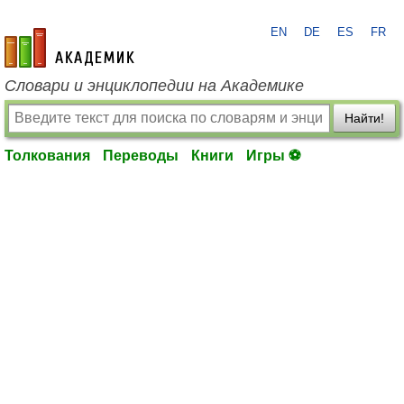
EN
DE
ES
FR
academic.ru
Словари и энциклопедии на Академике
Найти!
Толкования
Переводы
Книги
Игры ⚽