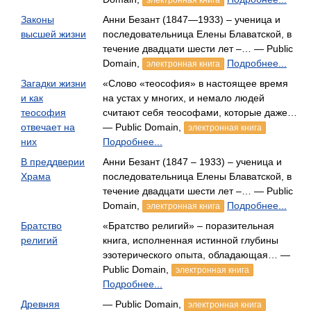
электронная книга
Законы
Анни Безант (1847—1933) – ученица и
высшей жизни
последовательница Елены Блаватской, в
течение двадцати шести лет –… — Public
Domain,
Подробнее...
электронная книга
Загадки жизни
«Слово «теософия» в настоящее время
и как
на устах у многих, и немало людей
теософия
считают себя теософами, которые даже…
отвечает на
— Public Domain,
электронная книга
них
Подробнее...
В преддверии
Анни Безант (1847 – 1933) – ученица и
Храма
последовательница Елены Блаватской, в
течение двадцати шести лет –… — Public
Domain,
Подробнее...
электронная книга
Братство
«Братство религий» – поразительная
религий
книга, исполненная истинной глубины
эзотерического опыта, обладающая… —
Public Domain,
электронная книга
Подробнее...
Древняя
— Public Domain,
электронная книга