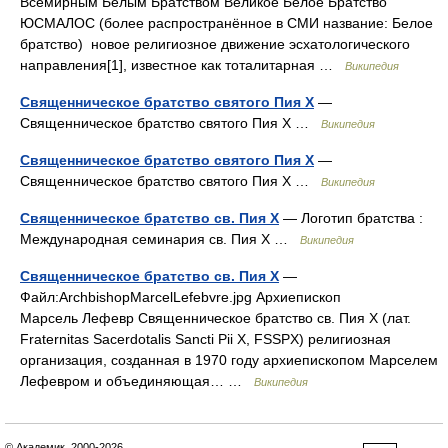
Всемирным Белым Братством Великое Белое Братство
ЮСМАЛОС (более распространённое в СМИ название: Белое
братство) новое религиозное движение эсхатологического
направления[1], известное как тоталитарная …
Википедия
Священническое братство святого Пия Х
—
Священническое братство святого Пия Х …
Википедия
Священническое братство святого Пия X
—
Священническое братство святого Пия Х …
Википедия
Священническое братство св. Пия Х
— Логотип братства :
Международная семинария св. Пия X …
Википедия
Священническое братство св. Пия X
—
Файл:ArchbishopMarcelLefebvre.jpg Архиепископ
Марсель Лефевр Священническое братство св. Пия Х (лат.
Fraternitas Sacerdotalis Sancti Pii X, FSSPX) религиозная
организация, созданная в 1970 году архиепископом Марселем
Лефевром и объединяющая… …
Википедия
© Академик, 2000-2026