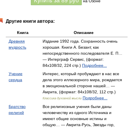
Купить за
89
руб
на Озоне
Другие книги автора:
Книга
Описание
Древняя
Издание 1992 года. Сохранность очень
мудрость
хорошая. Книги А. Безант, как
непосредственного последователя Е. П…
— Интерграф Сервис, (формат:
84x108/32, 224 стр.)
Подробнее...
Учение
Интерес, который пробуждают в нас все
сердца
дела этого иллюзорного мира, рождается
в эмоциональной стороне нашей… —
Амрита, (формат: 84x108/32, 112 стр.)
Подробнее...
Классика духовной мысли
Братство
Все религиозные учения были даны
религий
человечеству из одного Источника и
имеют общие основные истины и
общую… — Амрита-Русь, Звезды гор,