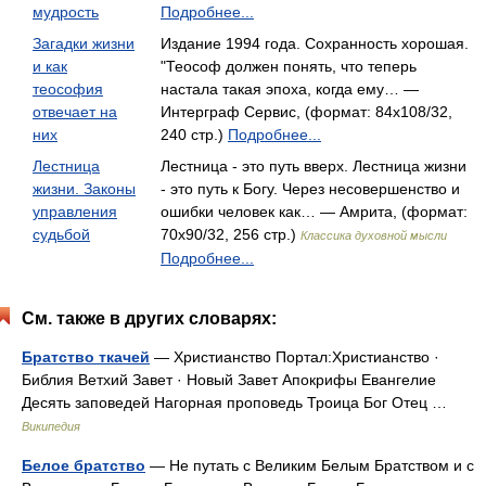
мудрость
Подробнее...
Загадки жизни
Издание 1994 года. Сохранность хорошая.
и как
"Теософ должен понять, что теперь
теософия
настала такая эпоха, когда ему… —
отвечает на
Интерграф Сервис, (формат: 84x108/32,
них
240 стр.)
Подробнее...
Лестница
Лестница - это путь вверх. Лестница жизни
жизни. Законы
- это путь к Богу. Через несовершенство и
управления
ошибки человек как… — Амрита, (формат:
судьбой
70x90/32, 256 стр.)
Классика духовной мысли
Подробнее...
См. также в других словарях:
Братство ткачей
— Христианство Портал:Христианство · ‎
Библия Ветхий Завет · Новый Завет Апокрифы Евангелие
Десять заповедей Нагорная проповедь Троица Бог Отец …
Википедия
Белое братство
— Не путать с Великим Белым Братством и с