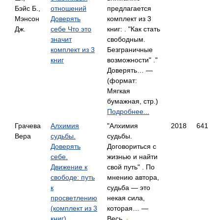
Бэйс Б.,
отношений
предлагается
Мэнсон
Доверять
комплект из 3
Дж.
себе Что это
книг: . "Как стать
значит
свободным.
комплект из 3
Безграничные
книг
возможности" ."
Доверять… —
(формат:
Мягкая
бумажная, стр.)
Подробнее...
Грачева
Алхимия
"Алхимия
2018
641
Вера
судьбы.
судьбы.
Доверять
Договориться с
себе.
жизнью и найти
Движение к
свой путь" . По
свободе: путь
мнению автора,
к
судьба — это
просветлению
некая сила,
(комплект из 3
которая… —
книг)
Весь,
-