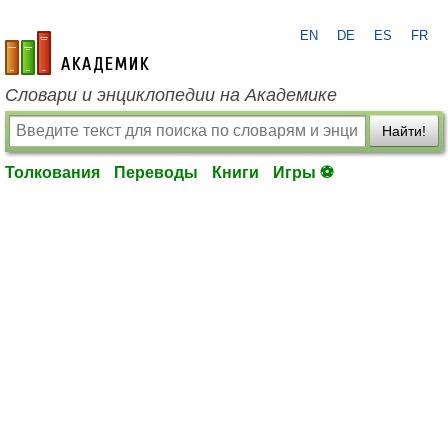
EN
DE
ES
FR
academic.ru
Словари и энциклопедии на Академике
Найти!
Толкования
Переводы
Книги
Игры ⚽