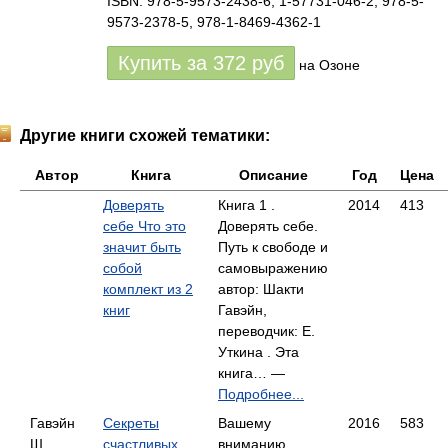
ISBN: 978-5-9573-2438-6, 1-57731-046-2, 978-5-
9573-2378-5, 978-1-8469-4362-1
Купить за
372
руб
на Озоне
Другие книги схожей тематики:
Автор
Книга
Описание
Год
Цена
Доверять
Книга 1 .
2014
413
себе Что это
Доверять себе.
значит быть
Путь к свободе и
собой
самовыражению
комплект из 2
автор: Шакти
книг
Гавэйн,
переводчик: Е.
Уткина . Эта
книга… —
Подробнее...
Гавэйн
Секреты
Вашему
2016
583
Ш.,
счастливых
вниманию