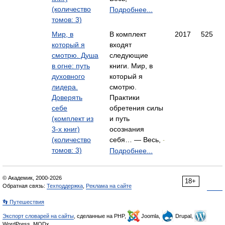
(количество
Подробнее...
томов: 3)
Мир, в
В комплект
2017
525
который я
входят
смотрю. Душа
следующие
в огне: путь
книги. Мир, в
духовного
который я
лидера.
смотрю.
Доверять
Практики
себе
обретения силы
(комплект из
и путь
3-х книг)
осознания
(количество
себя… — Весь,
-
томов: 3)
Подробнее...
© Академик, 2000-2026
18+
Обратная связь:
Техподдержка
,
Реклама на сайте
👣 Путешествия
Экспорт словарей на сайты
, сделанные на PHP,
Joomla,
Drupal,
WordPress, MODx.