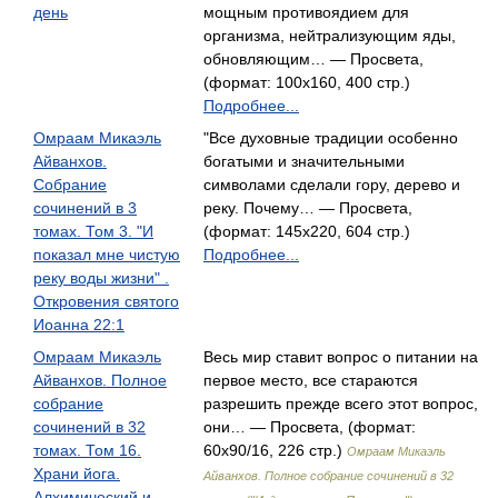
день
мощным противоядием для
организма, нейтрализующим яды,
обновляющим… — Просвета,
(формат: 100x160, 400 стр.)
Подробнее...
Омраам Микаэль
"Все духовные традиции особенно
Айванхов.
богатыми и значительными
Собрание
символами сделали гору, дерево и
сочинений в 3
реку. Почему… — Просвета,
томах. Том 3. "И
(формат: 145x220, 604 стр.)
показал мне чистую
Подробнее...
реку воды жизни" .
Откровения святого
Иоанна 22:1
Омраам Микаэль
Весь мир ставит вопрос о питании на
Айванхов. Полное
первое место, все стараются
собрание
разрешить прежде всего этот вопрос,
сочинений в 32
они… — Просвета, (формат:
томах. Том 16.
60x90/16, 226 стр.)
Омраам Микаэль
Храни йога.
Айванхов. Полное собрание сочинений в 32
Алхимический и