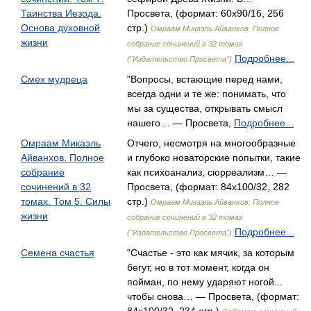
Таинства Иезода.
Просвета, (формат: 60x90/16, 256
Основа духовной
стр.)
Омраам Микаэль Айванхов. Полное
жизни
собрание сочинений в 32 томах
Подробнее...
("Издательство Просвета")
Смех мудреца
"Вопросы, встающие перед нами,
всегда одни и те же: понимать, что
мы за существа, открывать смысл
нашего… — Просвета,
Подробнее...
Омраам Микаэль
Отчего, несмотря на многообразные
Айванхов. Полное
и глубоко новаторские попытки, такие
собрание
как психоанализ, сюрреализм… —
сочинений в 32
Просвета, (формат: 84x100/32, 282
томах. Том 5. Силы
стр.)
Омраам Микаэль Айванхов. Полное
жизни
собрание сочинений в 32 томах
Подробнее...
("Издательство Просвета")
Семена счастья
"Счастье - это как мячик, за которым
бегут, но в тот момент, когда он
пойман, по нему ударяют ногой...
чтобы снова… — Просвета, (формат: