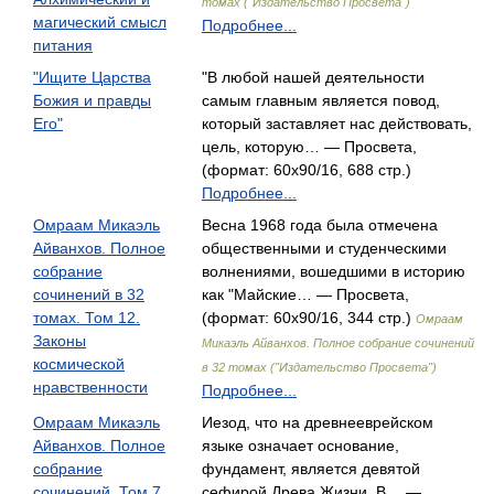
томах ("Издательство Просвета")
магический смысл
Подробнее...
питания
"Ищите Царства
"В любой нашей деятельности
Божия и правды
самым главным является повод,
Его"
который заставляет нас действовать,
цель, которую… — Просвета,
(формат: 60x90/16, 688 стр.)
Подробнее...
Омраам Микаэль
Весна 1968 года была отмечена
Айванхов. Полное
общественными и студенческими
собрание
волнениями, вошедшими в историю
сочинений в 32
как "Майские… — Просвета,
томах. Том 12.
(формат: 60x90/16, 344 стр.)
Омраам
Законы
Микаэль Айванхов. Полное собрание сочинений
космической
в 32 томах ("Издательство Просвета")
нравственности
Подробнее...
Омраам Микаэль
Иезод, что на древнееврейском
Айванхов. Полное
языке означает основание,
собрание
фундамент, является девятой
сочинений. Том 7.
сефирой Древа Жизни. В… —