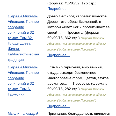
(формат: 75x90/32, 176 стр.)
Подробнее...
Омраам Микаэль
Древо Сефирот, каббалистическое
Айванхов. Полное
Древо - это образ Вселенной, в
собрание
которой живет Бог и пропитывает ее
сочинений в 32
своей… — Просвета, (формат:
томах. Том 32.
60x90/16, 362 стр.)
Омраам Микаэль
Плоды Древа
Айванхов. Полное собрание сочинений в 32
Жизни.
томах ("Издательство Просвета")
Каббалистическая
Подробнее...
традиция
Омраам Микаэль
Есть мир гармонии, мир вечный,
Айванхов. Полное
откуда выходит бесконечное
собрание
многообразие форм, цветов, звуков,
сочинений в 32
ароматов… — Просвета, (формат:
томах. Том 6.
60x90/16, 282 стр.)
Омраам Микаэль
Гармония
Айванхов. Полное собрание сочинений в 32
томах ("Издательство Просвета")
Подробнее...
Мысли на каждый
Признание, благодарность являются