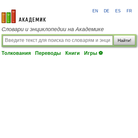
EN
DE
ES
FR
academic.ru
Словари и энциклопедии на Академике
Найти!
Толкования
Переводы
Книги
Игры ⚽