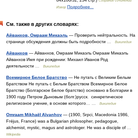
84x100/32, 234 стр.)
Собрание сочинений
Подробнее...
Извор
См. также в других словарях:
Айванхов, Омраам Микаэль
— Проверить нейтральность. На
странице обсуждения должны быть подробности …
Википедия
Айванхов
— Айванхов, Омраам Микаэль Омраам Микаэль
Айванхов Имя при рождении: Михаил Иванов Род
деятельности …
Википедия
Всемирное Белое Братство
— Не путать с Великим Белым
Братством Не путать с Белым Братством Всемирное Белое
Братство (Болгарское Белое братство) основано в Болгарии в
1900 году Петром Дыновым (болг.)русск. синкретическое
религиозное учение, в основе которого… …
Википедия
Omraam Mikhaël Aïvanhov
— (1900, Srpci, Macedonia 1986,
Fréjus, France) was a Bulgarian philosopher, pedagogue,
alchemist, mystic, magus and astrologer. He was a disciple of …
Wikipedia