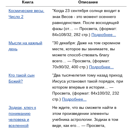
Книга
Описание
Космические весы.
"Когда 23 сентября солнце входит в
Число 2
знак Весов - это момент осеннего
равноденствия. После восходящей
фазы (от… — Просвета, (формат:
84x108/32, 282 стр.)
Подробнее...
Мысли на каждый
"30 декабря: Даже на том скромном
день
месте, которое вы занимаете, вы
можете способ-ствовать благу
всего… — Просвета, (формат:
70x90/32, 400 стр.)
Подробнее...
Кто такой сын
"Два тысячелетия тому назад приход
Божий?
Иисуса установил такой порядок, при
котором впервые в истории… —
Просвета, (формат: 84x100/32, 232
стр.)
Подробнее...
Зодиак, ключ к
Не ждите, что вы сможете найти в
пониманию
этом произведении элементы
человека и
учебника астрологии. Зодиак в том
вселенной
виде, как его… — Просвета,