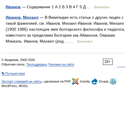
Иванов
— Содержание 1 А 2 Б 3 В 4 Г 5 Д …
Википедия
Иванов, Михаил
— В Википедии есть статьи о других людях с
такой фамилией, см. Иванов. Михаил Иванов: Иванов, Михаил
(1900 1986) настоящее имя болгарского философа и педагога,
известного за пределами Болгарии как Айванхов, Омраам
Микаэль. Иванов, Михаил (род.… …
Википедия
© Академик, 2000-2026
18+
Обратная связь:
Техподдержка
,
Реклама на сайте
👣 Путешествия
Экспорт словарей на сайты
, сделанные на PHP,
Joomla,
Drupal,
WordPress, MODx.