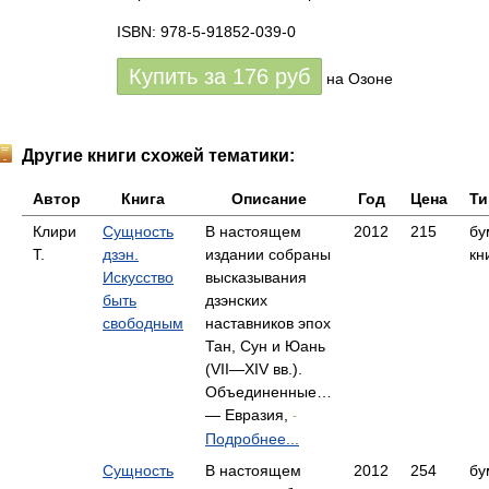
ISBN: 978-5-91852-039-0
Купить за
176
руб
на Озоне
Другие книги схожей тематики:
Автор
Книга
Описание
Год
Цена
Ти
Клири
Сущность
В настоящем
2012
215
бу
Т.
дзэн.
издании собраны
кн
Искусство
высказывания
быть
дзэнских
свободным
наставников эпох
Тан, Сун и Юань
(VII—XIV вв.).
Объединенные…
— Евразия,
-
Подробнее...
Сущность
В настоящем
2012
254
бу