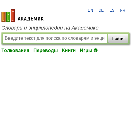
EN
DE
ES
FR
academic.ru
Словари и энциклопедии на Академике
Найти!
Толкования
Переводы
Книги
Игры ⚽