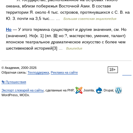
океана, вблизи побережья Восточной Азии. В составе
территории Я. около 4 тыс. островов, протянувшихся с С. В. на
Ю. З. почти на 3,5 тыс.… …
Большая советская энциклопедия
Но
— У этого термина существуют и другие значения, см. Но
(значения). Но[к. 1] (яп. 能 но:?, мастерство, умение, талант)
японское театральное драматическое искусство с более чем
шестивековой историей[3] …
Википедия
© Академик, 2000-2026
18+
Обратная связь:
Техподдержка
,
Реклама на сайте
👣 Путешествия
Экспорт словарей на сайты
, сделанные на PHP,
Joomla,
Drupal,
WordPress, MODx.