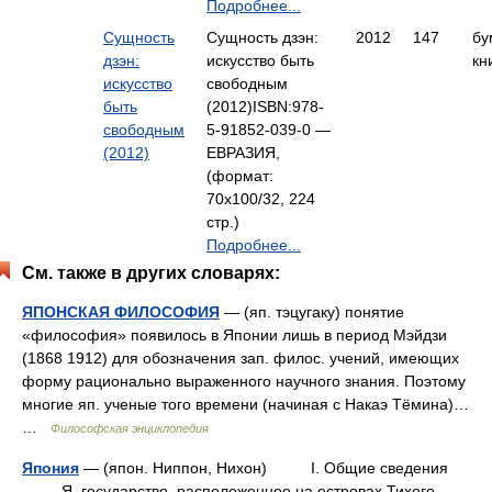
Подробнее...
Сущность
Сущность дзэн:
2012
147
бу
дзэн:
искусство быть
кн
искусство
свободным
быть
(2012)ISBN:978-
свободным
5-91852-039-0 —
(2012)
ЕВРАЗИЯ,
(формат:
70x100/32, 224
стр.)
Подробнее...
См. также в других словарях:
ЯПОНСКАЯ ФИЛОСОФИЯ
— (яп. тэцугаку) понятие
«философия» появилось в Японии лишь в период Мэйдзи
(1868 1912) для обозначения зап. филос. учений, имеющих
форму рационально выраженного научного знания. Поэтому
многие яп. ученые того времени (начиная с Накаэ Тёмина)…
…
Философская энциклопедия
Япония
— (япон. Ниппон, Нихон) I. Общие сведения
Я. государство, расположенное на островах Тихого