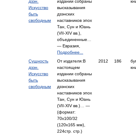
дзэн.
издании собраны
кн
Искусство
высказывания
быть
дзэнских
свободным
наставников эпох
Тан, Сун и Юань
(VII-XIV вв.),
объединенные…
— Евразия,
Подробнее...
Сущность
От издателя:В
2012
186
бу
дзэн.
настоящем
кн
Искусство
издании собраны
быть
высказывания
свободным
дзэнских
наставников эпох
Тан, Сун и Юань
(VII-XIV вв.)… —
(формат:
70x100/32
(120х165 мм),
224стр. стр.)