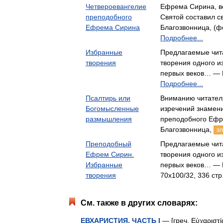
Четвероевангелие
Ефрема Сирина, ве
преподобного
Святой составил 
Ефрема Сирина
Благозвонница, (фо
Подробнее...
Избранные
Предлагаемые чита
творения
творения одного и
первых веков… — 
Подробнее...
Псалтирь или
Вниманию читателя
Богомысленные
изречений знамени
размышления
преподобного Еф
Благозвонница,
эл
Преподобный
Предлагаемые чита
Ефрем Сирин.
творения одного и
Избранные
первых веков… — Б
творения
70x100/32, 336 стр
См. также в других словарях:
ЕВХАРИСТИЯ. ЧАСТЬ I
— [греч. Εὐχαριστί