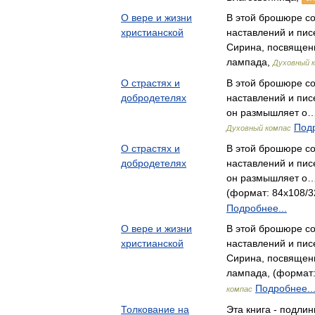
О вере и жизни
В этой брошюре со
христианской
наставлений и пи
Сирина, посвяще
лампада,
Духовный 
О страстях и
В этой брошюре со
добродетелях
наставлений и пис
он размышляет о…
Подр
Духовный компас
О страстях и
В этой брошюре со
добродетелях
наставлений и пис
он размышляет о…
(формат: 84x108/32
Подробнее...
О вере и жизни
В этой брошюре со
христианской
наставлений и пи
Сирина, посвяще
лампада, (формат:
Подробнее..
компас
Толкование на
Эта книга - подли