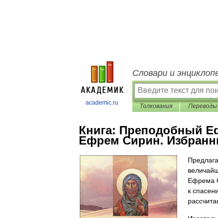
Словари и энциклоп
academic.ru
Толкования
Переводы
Книга:
Преподобный Е
Ефрем Сирин. Избранн
Предлага
величайш
Ефрема С
к спасен
рассчита