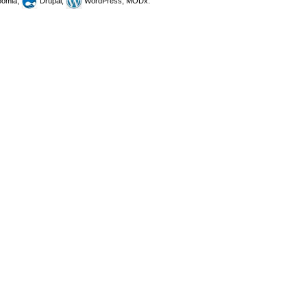
omla,
Drupal,
WordPress, MODx.