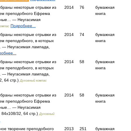
браны некоторые отрывки из
2014
76
бумажная
сем преподобного Ефрема
книга
нные… — Неугасимая
Подробнее...
компас
браны некоторые отрывки из
2014
74
бумажная
ем преподобного, в которых
книга
 — Неугасимая лампада,
обнее...
браны некоторые отрывки из
2014
58
бумажная
ем преподобного, в которых
книга
 — Неугасимая лампада,
, 64 стр.)
Духовный компас
браны некоторые отрывки из
2014
58
бумажная
сем преподобного Ефрема
книга
нные… — Неугасимая
 84x108/32, 64 стр.)
Духовный
.
нное творение преподобного
2013
251
бумажная