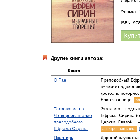
Издатель
Формат: 
ISBN: 97
Купи
Другие книги автора:
Книга
О Рае
Преподобный Ефрем
великих подвижник
кротость, покорн
Благозвонница,
эл
Толкование на
Эта книга – подли
Четвероевангелие
Ефрема Сирина (ок
преподобного
Церкви. Святой… 
Ефрема Сирина
электронная книга
Псалтирь
Дорогой слушатель