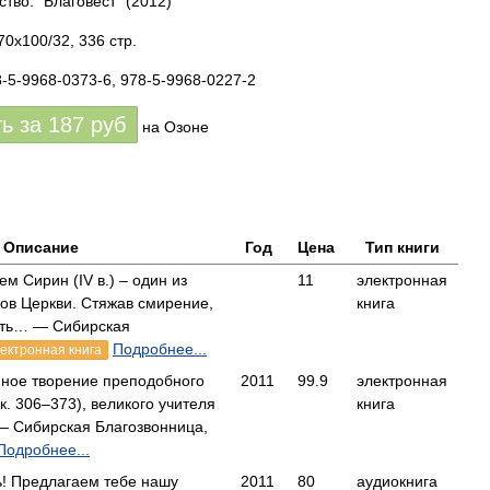
ство: "Благовест"
(2012)
70x100/32, 336 стр.
8-5-9968-0373-6, 978-5-9968-0227-2
ть за
187
руб
на Озоне
Описание
Год
Цена
Тип книги
 Сирин (IV в.) – один из
11
электронная
ов Церкви. Стяжав смирение,
книга
ость… — Сибирская
Подробнее...
ектронная книга
нное творение преподобного
2011
99.9
электронная
. 306–373), великого учителя
книга
— Сибирская Благозвонница,
Подробнее...
! Предлагаем тебе нашу
2011
80
аудиокнига