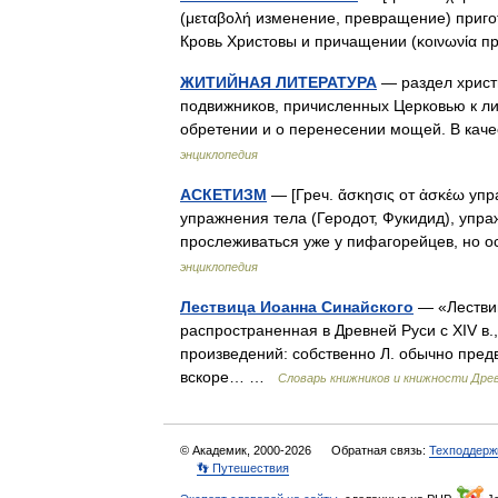
(μεταβολή изменение, превращение) приго
Кровь Христовы и причащении (κοινωνία 
ЖИТИЙНАЯ ЛИТЕРАТУРА
— раздел христ
подвижников, причисленных Церковью к лик
обретении и о перенесении мощей. В кач
энциклопедия
АСКЕТИЗМ
— [Греч. ἄσκησις от ἀσκέω упр
упражнения тела (Геродот, Фукидид), упра
прослеживаться уже у пифагорейцев, но 
энциклопедия
Лествица Иоанна Синайского
— «Лествиц
распространенная в Древней Руси с XIV в.,
произведений: собственно Л. обычно пред
вскоре… …
Словарь книжников и книжности Дре
© Академик, 2000-2026
Обратная связь:
Техподдерж
👣 Путешествия