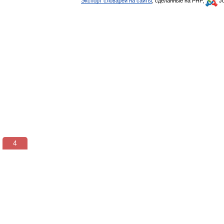
Экспорт словарей на сайты
, сделанные на PHP,
Jo
3