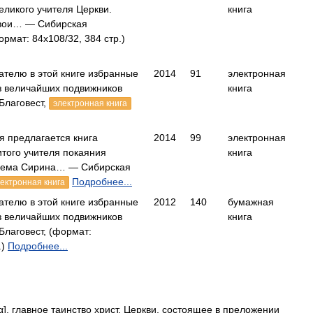
ликого учителя Церкви.
книга
свои… — Сибирская
рмат: 84x108/32, 384 стр.)
телю в этой книге избранные
2014
91
электронная
з величайших подвижников
книга
Благовест,
электронная книга
 предлагается книга
2014
99
электронная
того учителя покаяния
книга
рема Сирина… — Сибирская
Подробнее...
ектронная книга
телю в этой книге избранные
2012
140
бумажная
з величайших подвижников
книга
лаговест, (формат:
.)
Подробнее...
α], главное таинство христ. Церкви, состоящее в преложении