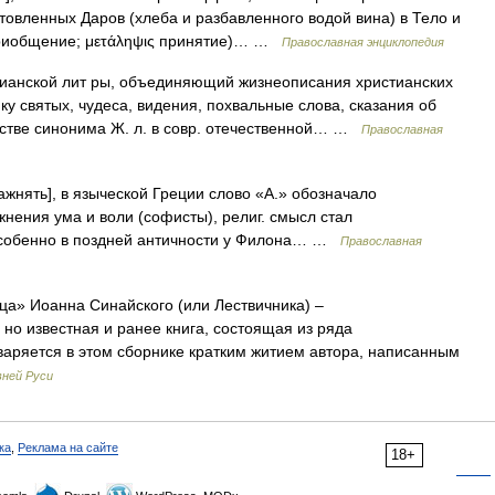
товленных Даров (хлеба и разбавленного водой вина) в Тело и
приобщение; μετάληψις принятие)… …
Православная энциклопедия
ианской лит ры, объединяющий жизнеописания христианских
у святых, чудеса, видения, похвальные слова, сказания об
естве синонима Ж. л. в совр. отечественной… …
Православная
ажнять], в языческой Греции слово «А.» обозначало
жнения ума и воли (софисты), религ. смысл стал
особенно в поздней античности у Филона… …
Православная
а» Иоанна Синайского (или Лествичника) –
 но известная и ранее книга, состоящая из ряда
варяется в этом сборнике кратким житием автора, написанным
вней Руси
ка
,
Реклама на сайте
18+