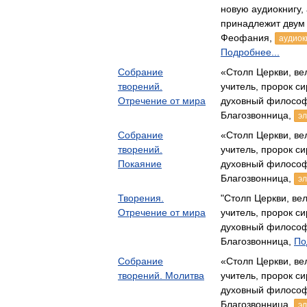
новую аудиокнигу,
принадлежит двум
Феофания,
аудиок
Подробнее...
Собрание
«Столп Церкви, ве
творений.
учитель, пророк си
Отречение от мира
духовный филосо
Благозвонница,
эл
Собрание
«Столп Церкви, ве
творений.
учитель, пророк си
Покаяние
духовный филосо
Благозвонница,
эл
Творения.
"Столп Церкви, ве
Отречение от мира
учитель, пророк си
духовный филосо
Благозвонница,
По
Собрание
«Столп Церкви, ве
творений. Молитва
учитель, пророк си
духовный филосо
Благозвонница,
эл