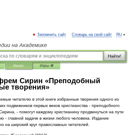
Запомнить сайт
Словарь на свой сайт
RU
едии на Академике
Найти!
Книги
Игры ⚽
фрем Сирин «Преподобный
ые творения»
емые читателю в этой книге избранные творения одного из
их подвижников первых веков христианства - преподобного
ирина, - помогут каждому христианину продвинуться на пути
ию - главной задаче в жизни любого человека. Издание
но на широкий круг православных читателей.