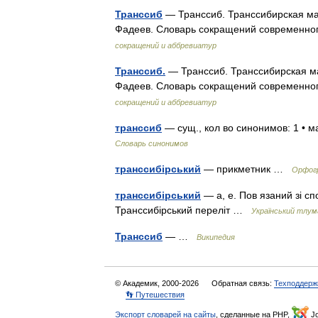
Транссиб
— Транссиб. Транссибирская магис
Фадеев. Словарь сокращений современного
сокращений и аббревиатур
Транссиб.
— Транссиб. Транссибирская маги
Фадеев. Словарь сокращений современного
сокращений и аббревиатур
транссиб
— сущ., кол во синонимов: 1 • 
Словарь синонимов
транссибірський
— прикметник …
Орфогр
транссибірський
— а, е. Пов язаний зі с
Транссибірський переліт …
Український тлум
Транссиб
— …
Википедия
© Академик, 2000-2026
Обратная связь:
Техподдерж
👣 Путешествия
Экспорт словарей на сайты
, сделанные на PHP,
Jo