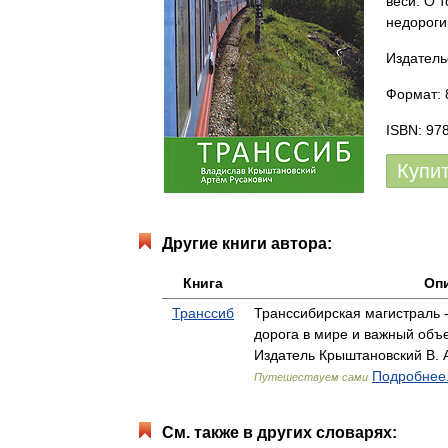
веси. О 
недороги
Издатель
Формат: 
ISBN: 97
Купи
Другие книги автора:
Книга
Оп
Транссиб
Транссибирская магистраль 
дорога в мире и важный объ
Издатель Крыштановский В. А.
Подробнее.
Путешествуем сами
См. также в других словарях: