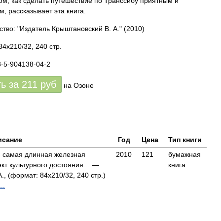
том, как сделать путешествие по Транссибу приятным и
м, рассказывает эта книга.
ство: "Издатель Крыштановский В. А."
(2010)
84x210/32, 240 стр.
8-5-904138-04-2
ть за
211
руб
на Озоне
исание
Год
Цена
Тип книги
- самая длинная железная
2010
121
бумажная
ект культурного достояния… —
книга
, (формат: 84x210/32, 240 стр.)
..