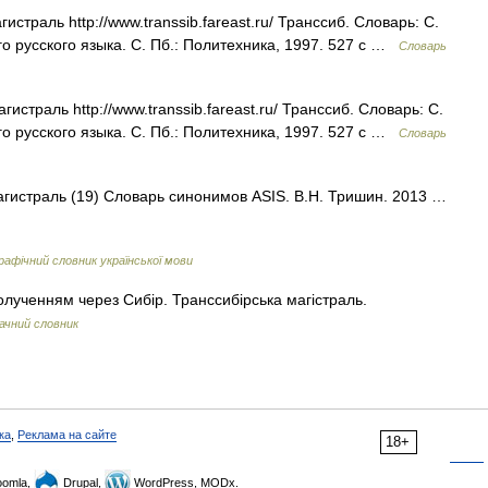
траль http://www.transsib.fareast.ru/​ Транссиб. Словарь: С.
 русского языка. С. Пб.: Политехника, 1997. 527 с …
Словарь
страль http://www.transsib.fareast.ru/​ Транссиб. Словарь: С.
 русского языка. С. Пб.: Политехника, 1997. 527 с …
Словарь
магистраль (19) Словарь синонимов ASIS. В.Н. Тришин. 2013 …
афічний словник української мови
полученням через Сибір. Транссибірська магістраль.
ачний словник
ка
,
Реклама на сайте
18+
omla,
Drupal,
WordPress, MODx.