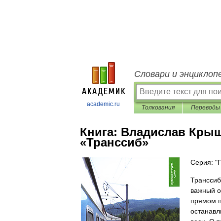
Словари и энциклоп
academic.ru
Толкования
Переводы
Книга:
Владислав Крыш
«Транссиб»
Серия: "
Транссиб
важный о
прямом п
останавл