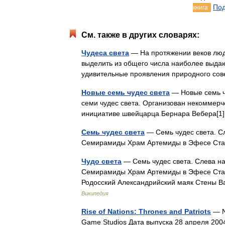
Под
книга
См. также в других словарях:
Чудеса света
— На протяжении веков люди
выделить из общего числа наиболее выда
удивительные проявления природного со
Новые семь чудес света
— Новые семь чу
семи чудес света. Организован некоммерч
инициативе швейцарца Бернара Вебера[1
Семь чудес света
— Семь чудес света. С
Семирамиды Храм Артемиды в Эфесе Ста
Чудо света
— Семь чудес света. Слева на
Семирамиды Храм Артемиды в Эфесе Стат
Родосский Александрийский маяк Стены В
Википедия
Rise of Nations: Thrones and Patriots
— N
Game Studios Дата выпуска 28 апреля 20