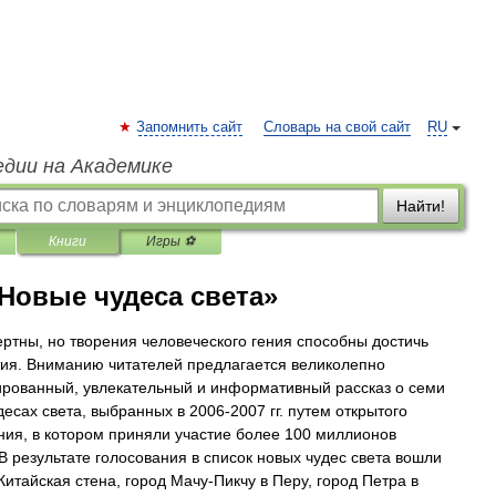
Запомнить сайт
Словарь на свой сайт
RU
едии на Академике
Найти!
Книги
Игры ⚽
Новые чудеса света»
ртны, но творения человеческого гения способны достичь
ия. Вниманию читателей предлагается великолепно
рованный, увлекательный и информативный рассказ о семи
десах света, выбранных в 2006-2007 гг. путем открытого
ния, в котором приняли участие более 100 миллионов
 В результате голосования в список новых чудес света вошли
Китайская стена, город Мачу-Пикчу в Перу, город Петра в