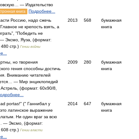
овскую… — Издательство
Подробнее...
ктронная книга
пасти Россию, надо сжечь
2013
568
бумажная
"Главное не крепость взять, а
книга
грать", "Победить не
— Эксмо, Яуза, (формат:
 480 стр.)
Гении войны
е...
ртны, но творения
2009
280
бумажная
ского гения способны достичь
книга
ия. Вниманию читателей
ется… — Мир энциклопедий
 Астрель, (формат: 60x90/8,
одробнее...
 ad portas!" (" Ганнибал у
2014
647
бумажная
- это латинское выражение
книга
латым. Ни один враг за всю
 — Эксмо, (формат:
 608 стр.)
Гении власти
е...