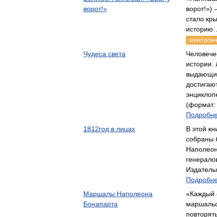
ворот!»
ворот!») 
стало кры
историю
электронн
Чудеса света
Человече
истории.
выдающие
достигаю
энциклоп
(формат: 
Подробне
1812год в лицах
В этой кн
собраны 
Наполеон
генерало
Издатель
Подробне
Маршалы Наполеона
«Каждый 
Бонапарта
маршальс
повторять