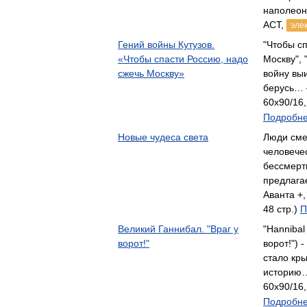
наполеон
АСТ,
эле
Гений войны Кутузов.
"Чтобы с
«Чтобы спасти Россию, надо
Москву", 
сжечь Москву»
войну выи
берусь… 
60x90/16,
Подробне
Новые чудеса света
Люди сме
человече
бессмерт
предлага
Аванта +,
48 стр.)
П
Великий Ганнибал. "Враг у
"Hannibal
ворот!"
ворот!") 
стало кры
историю…
60x90/16,
Подробне