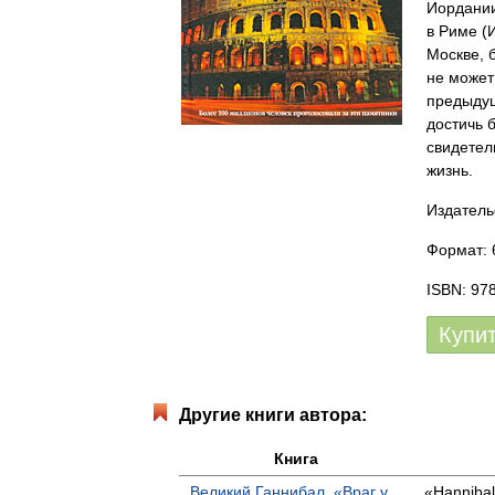
Иордании
в Риме (
Москве, 
не может
предыдущ
достичь 
свидетел
жизнь.
Издатель
Формат: 6
ISBN: 97
Купи
Другие книги автора:
Книга
Великий Ганнибал. «Враг у
«Hannibal