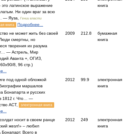
– это латинское выражение
книга
латым. Ни один враг за всю
… — Яуза,
Гении власти
Подробнее...
ая книга
ство не может жить без своей
2009
212.8
бумажная
 Люди смертны, но
книга
ся творения их разума
т… — Астрель, Мир
едий Аванта +, ОГИЗ,
60x90/8, 96 стр.)
е...
иге под одной обложкой
2012
99.9
электронная
биографии маршалов
книга
а Бонапарта и русских
в 1812 г. Что… —
ство АСТ,
электронная книга
е...
солдат носит в своем ранце
2012
249
электронная
кий жезл!» – любил
книга
 Бонапарт. Всего в