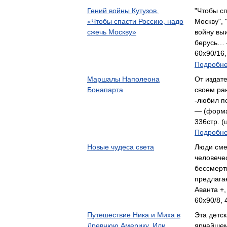
Гений войны Кутузов.
"Чтобы с
«Чтобы спасти Россию, надо
Москву", 
сжечь Москву»
войну выи
берусь… 
60x90/16,
Подробне
Маршалы Наполеона
От издате
Бонапарта
своем ра
-любил п
— (форма
336стр. (
Подробне
Новые чудеса света
Люди сме
человече
бессмерт
предлага
Аванта +,
60x90/8, 
Путешествие Ника и Миха в
Эта детс
Древнюю Америку. Или
ярчайшем