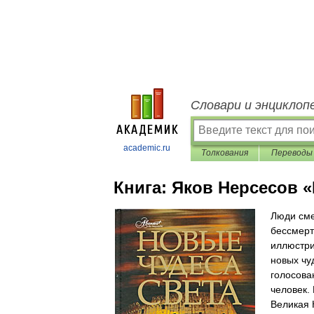
Словари и энциклоп
academic.ru
Толкования
Переводы
Книга:
Яков Нерсесов «
Люди сме
бессмерт
иллюстри
новых чу
голосова
человек.
Великая 