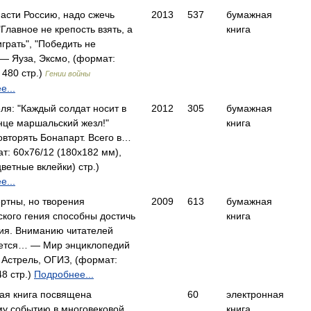
пасти Россию, надо сжечь
2013
537
бумажная
"Главное не крепость взять, а
книга
грать", "Победить не
— Яуза, Эксмо, (формат:
 480 стр.)
Гении войны
е...
ля: "Каждый солдат носит в
2012
305
бумажная
нце маршальский жезл!"
книга
овторять Бонапарт. Всего в…
т: 60х76/12 (180х182 мм),
цветные вклейки) стр.)
е...
ртны, но творения
2009
613
бумажная
ского гения способны достичь
книга
ия. Вниманию читателей
ется… — Мир энциклопедий
 Астрель, ОГИЗ, (формат:
48 стр.)
Подробнее...
кая книга посвящена
60
электронная
у событию в многовековой
книга