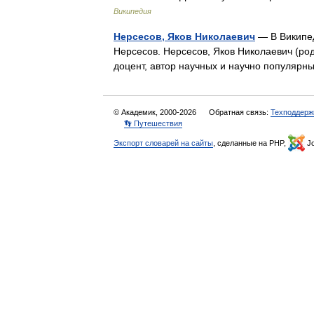
Википедия
Нерсесов, Яков Николаевич
— В Википед
Нерсесов. Нерсесов, Яков Николаевич (род
доцент, автор научных и научно популярн
© Академик, 2000-2026
Обратная связь:
Техподдерж
👣 Путешествия
Экспорт словарей на сайты
, сделанные на PHP,
Jo