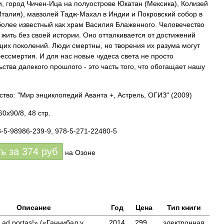
, город Чичен-Ица на полуострове Юкатан (Мексика), Колизей
Италия), мавзолей Тадж-Махал в Индии и Покровский собор в
более известный как храм Василия Блаженного. Человечество
 жить без своей истории. Оно отталкивается от достижений
их поколений. Люди смертны, но творения их разума могут
бессмертия. И для нас новые чудеса света не просто
ьства далекого прошлого - это часть того, что обогащает нашу
ство: "Мир энциклопедий Аванта +, Астрель, ОГИЗ"
(2009)
0x90/8, 48 стр.
8-5-98986-239-9, 978-5-271-22480-5
ть за
374
руб
на Озоне
Описание
Год
Цена
Тип книги
 ad portas!» («Ганнибал у
2014
299
электронная