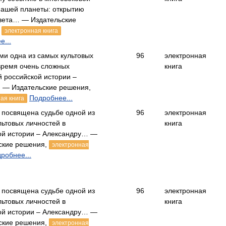
нашей планеты: открытию
вета… — Издательские
,
электронная книга
е...
ми одна из самых культовых
96
электронная
 время очень сложных
книга
й российской истории –
— Издательские решения,
Подробнее...
ая книга
а посвящена судьбе одной из
96
электронная
льтовых личностей в
книга
ой истории – Александру… —
ские решения,
электронная
робнее...
а посвящена судьбе одной из
96
электронная
льтовых личностей в
книга
ой истории – Александру… —
ские решения,
электронная