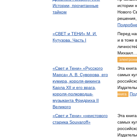
Истории, прочитанные
истории 
тайком
Нового С
решения
Подробне
«СВЕТ и ТЕНИ» М. И.
Перед на
Кутузова. Часть I
и в тоже
личносте
Михаил… 
электронн
«Свет и Тени» «Русского
Эта книг
Марса» А. В. Суворова, его
самых ку
кумира, короля-викинга
российск
Карла XII и его врага,
Издатель
короля-полководца-
Под
книга
музыканта Фридриха II
Великого
«Свет и Тени» «неистового
Эта книг
старика Souvaroff»
самых ку
российск
Издатель