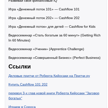
Развивай свой финансовый IQ
Игра «Денежный поток 101» — Cashflow 101
Игра «Денежный поток 202» — Cashflow 202
Игра «Денежный поток» для детей — Cashflow for Kids
Видеосеминар «Стать богатым за 60 минут» (Getting Rich
In 60 Minutes)
Видеосеминар «Ученик» (Apprentice Challenge)
Видеосеминар «Совершенный Бизнес» (Perfect Business)
Ссылки
Деловые притчи от Роберта Кийосаки на Притчи.ру
Купить Cashflow 101 202
перевод 3-х глав новой книги Роберта Кийосаки "Заговор
богатых"
Играем в Сороса