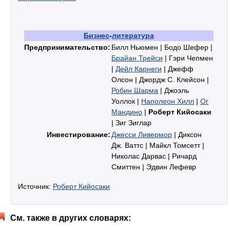
Бизнес
-
литература
Предпринимательство:
Билл Ньюмен | Бодо Шефер |
Брайан Трейси
| Гэри Чепмен
|
Дейл Карнеги
| Джефф
Олсон | Джордж С. Клейсон |
Робин Шарма
| Джоэль
Уоллок |
Наполеон Хилл
|
Ог
Мандино
|
Роберт Кийосаки
| Зиг Зиглар
Инвестирование:
Джесси Ливермор
| Диксон
Дж. Ваттс | Майкл Томсетт |
Николас Дарвас | Ричард
Смиттен | Эдвин Лефевр
Источник:
Роберт Кийосаки
См. также в других словарях: