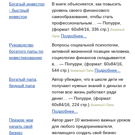
Богатый инвестор
В книге объясняется, как повысить
- быстрый
уровень своего финансового
инвестор
самообразования, чтобы стать
профессиональным… — Попурри,
(формат: 60x84/16, 336 стр.)
Богатый
Подробнее...
Папа
Руководство
Вопросы социальной психологии,
богатого папы по
активной жизненной позиции человека,
инвестированию
социологии финансов складываются
в… — Попурри, (формат: 60x84/16,
544 стр.)
Подробнее...
Богатый Папа
Богатый папа,
Автор убежден, что в школе дети не
бедный папа
получают нужных знаний о деньгах и
потом всю жизнь работают ради
денег… — Попурри, (формат:
60x84/16, 224 стр.)
Богатый Папа
Подробнее...
Прежде чем
Автор дает 10 жизненно важных уроков
начать свой
для любого предпринимателя,
бизнес
желающего создать свой бизнес