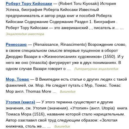
Роберт Тору Кийосаки
— (Robert Toru Kiyosaki) История
Успеха, биография Роберта Кийосаки Известный
предприниматель и автор ряда книг и пособий Роберта
Кийосаки Содержание Содержание Раздел 1. Биография .
Роберт Тору Кийосаки — это американский , , писатель и… …
Энциклопедия инвестора
Ренессанс
— (Renaissance, Rinascimento) Возрождение слово,
в своем специальном смысле впервые пущенное в оборот
Джорджо Вазари в «Жизнеописаниях художников» (1550). И у
него же оно (rinascita) фигурирует уже в двух пониманиях. В
одном случае Вазари говорит о …
Литературная энциклопедия
Мор, Томас
— В Википедии есть статьи о других людях с такой
фамилией, см. Мор. Не следует путать с Мур, Томас. Томас
Мор англ. Thomas More …
Википедия
Утопия (книга)
— У этого термина существуют и другие
значения, см. Утопия (значения). «Утопия» (англ. Utopia) книга
Томаса Мора (1516), название которой стало нарицательным.
Автор озаглавил свой труд следующим образом: «Золотая
книжечка, столь же… …
Википедия