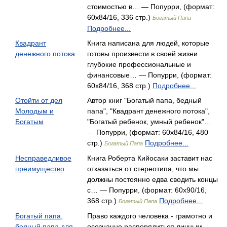
стоимостью в… — Попурри, (формат:
60x84/16, 336 стр.)
Богатый Папа
Подробнее...
Квадрант
Книга написана для людей, которые
денежного потока
готовы произвести в своей жизни
глубокие профессиональные и
финансовые… — Попурри, (формат:
60x84/16, 368 стр.)
Подробнее...
Отойти от дел
Автор книг "Богатый папа, бедный
Молодым и
папа", "Квадрант денежного потока",
Богатым
"Богатый ребенок, умный ребенок"…
— Попурри, (формат: 60x84/16, 480
стр.)
Подробнее...
Богатый Папа
Несправедливое
Книга Роберта Кийосаки заставит нас
преимущество
отказаться от стереотипа, что мы
должны постоянно едва сводить концы
с… — Попурри, (формат: 60x90/16,
368 стр.)
Подробнее...
Богатый Папа
Богатый папа,
Право каждого человека - грамотно и
бедный папа для
осознанно распорядиться личным