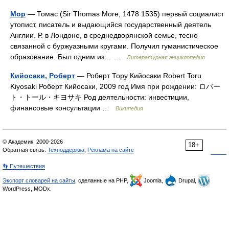
Мор
— Томас (Sir Thomas More, 1478 1535) первый социалист
утопист, писатель и выдающийся государственный деятель
Англии. Р. в Лондоне, в среднедворянской семье, тесно
связанной с буржуазными кругами. Получил гуманистическое
образование. Был одним из… …
Литературная энциклопедия
Кийосаки, Роберт
— Роберт Тору Кийосаки Robert Toru
Kiyosaki Роберт Кийосаки, 2009 год Имя при рождении: ロバー
ト・トール・キヨサキ Род деятельности: инвестиции,
финансовые консультации …
Википедия
© Академик, 2000-2026
18+
Обратная связь:
Техподдержка
,
Реклама на сайте
👣 Путешествия
Экспорт словарей на сайты
, сделанные на PHP,
Joomla,
Drupal,
WordPress, MODx.