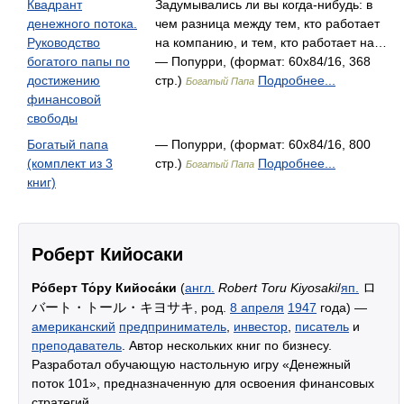
Квадрант
Задумывались ли вы когда-нибудь: в
денежного потока.
чем разница между тем, кто работает
Руководство
на компанию, и тем, кто работает на…
богатого папы по
— Попурри, (формат: 60x84/16, 368
достижению
стр.)
Подробнее...
Богатый Папа
финансовой
свободы
Богатый папа
— Попурри, (формат: 60x84/16, 800
(комплект из 3
стр.)
Подробнее...
Богатый Папа
книг)
Роберт Кийосаки
ロ
Ро́берт То́ру Кийоса́ки
(
англ.
Robert Toru Kiyosaki
/
яп.
バート・トール・キヨサキ
, род.
8 апреля
1947
года) —
американский
предприниматель
,
инвестор
,
писатель
и
преподаватель
. Автор нескольких книг по бизнесу.
Разработал обучающую настольную игру «Денежный
поток 101», предназначенную для освоения финансовых
стратегий.