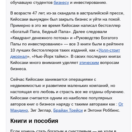
обучавшую студентов
бизнесу
и инвестированию.
В возрасте 47 лет, из-за скандала в австралийской прессе,
Кийосаки вынужден был закрыть бизнес и уйти на покой.
Примерно в это же время Кийосаки написал бестселлер
«Богатый Папа, Бедный Папа». Далее следовали
«Квадрант денежного потока» и «Руководство Богатого
Папы по инвестированию» — все 3 книги были в рейтинге
10 лучших бестселлеров таких изданий, как «
Уолл-стрит
джорнал
», «Нью-Йорк таймс». В своих последних книгах
Кийосаки много внимания уделяет
этическим
вопросам
бизнеса.
Сейчас Кийосаки занимается операциями с
недвижимостью и развитием маленьких компаний, но
настоящая его любовь и страсть все же отданы обучению.
Кийосаки считается одним из наиболее популярных
авторов книг о бизнесе наряду с такими авторами как :
Ог
Мандино
, Зиг Зиглар,
Брайан Трейси
и Энтони Роббинс.
Книги и пособия
Если хочешь стать богатым и счастливым — не ходи в