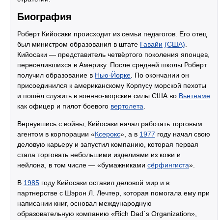
Биография
Роберт Кийосаки происходит из семьи педагогов. Его отец
был министром образования в штате
Гавайи
(США)
.
Кийосаки — представитель четвёртого поколения японцев,
переселившихся в Америку. После средней школы Роберт
получил образование в
Нью-Йорке
. По окончании он
присоединился к американскому Корпусу морской пехоты
и пошёл служить в военно-морские силы США во
Вьетнаме
как офицер и пилот боевого
вертолета
.
Вернувшись с войны, Кийосаки начал работать торговым
агентом в корпорации «
Ксерокс
», а в
1977
году начал свою
деловую карьеру и запустил компанию, которая первая
стала торговать небольшими изделиями из кожи и
нейлона, в том числе — «бумажниками
сёрфингиста
».
В
1985
году Кийосаки оставил деловой мир и в
партнерстве с Шэрон Л. Лечтер, которая помогала ему при
написании книг, основал международную
образовательную компанию «Rich Dad`s Organization»,