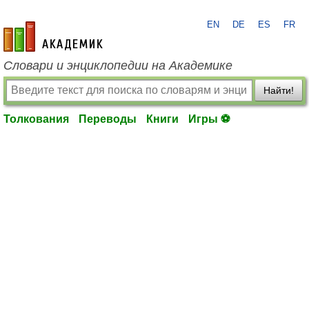
EN
DE
ES
FR
academic.ru
Словари и энциклопедии на Академике
Найти!
Толкования
Переводы
Книги
Игры ⚽