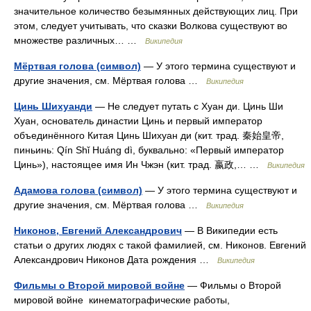
значительное количество безымянных действующих лиц. При
этом, следует учитывать, что сказки Волкова существуют во
множестве различных… …
Википедия
Мёртвая голова (символ)
— У этого термина существуют и
другие значения, см. Мёртвая голова …
Википедия
Цинь Шихуанди
— Не следует путать с Хуан ди. Цинь Ши
Хуан, основатель династии Цинь и первый император
объединённого Китая Цинь Шихуан ди (кит. трад. 秦始皇帝,
пиньинь: Qín Shǐ Huáng dì, буквально: «Первый император
Цинь»), настоящее имя Ин Чжэн (кит. трад. 嬴政,… …
Википедия
Адамова голова (символ)
— У этого термина существуют и
другие значения, см. Мёртвая голова …
Википедия
Никонов, Евгений Александрович
— В Википедии есть
статьи о других людях с такой фамилией, см. Никонов. Евгений
Александрович Никонов Дата рождения …
Википедия
Фильмы о Второй мировой войне
— Фильмы о Второй
мировой войне кинематографические работы,