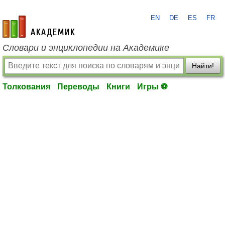
EN
DE
ES
FR
academic.ru
Словари и энциклопедии на Академике
Найти!
Толкования
Переводы
Книги
Игры ⚽