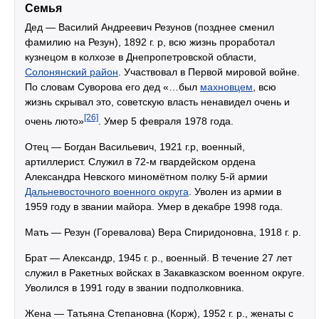
Семья
Дед — Василий Андреевич Резунов (позднее сменил
фамилию на Резун), 1892 г. р, всю жизнь проработал
кузнецом в колхозе в Днепропетровской области,
Солонянский район
. Участвовал в Первой мировой войне.
По словам Суворова его дед «…был
махновцем
, всю
жизнь скрывал это, советскую власть ненавидел очень и
[26]
очень люто»
. Умер 5 февраля 1978 года.
Отец — Богдан Васильевич, 1921 г.р, военный,
артиллерист. Служил в 72-м гвардейском ордена
Александра Невского миномётном полку 5-й армии
Дальневосточного военного округа
. Уволен из армии в
1959 году в звании майора. Умер в декабре 1998 года.
Мать — Резун (Горевалова) Вера Спиридоновна, 1918 г. р.
Брат — Александр, 1945 г. р., военный. В течение 27 лет
служил в Ракетных войсках в Закавказском военном округе.
Уволился в 1991 году в звании подполковника.
Жена — Татьяна Степановна (Корж), 1952 г. р., женаты с