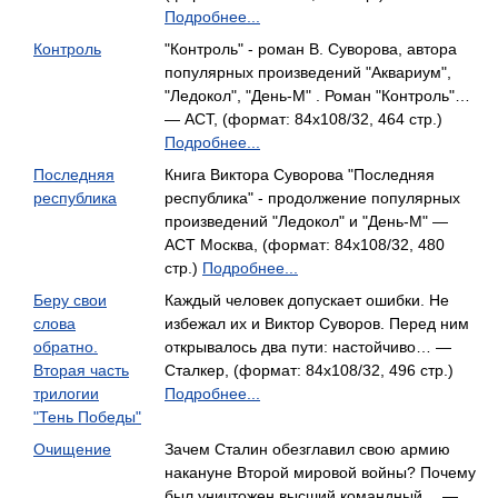
Подробнее...
Контроль
"Контроль" - роман В. Суворова, автора
популярных произведений "Аквариум",
"Ледокол", "День-М" . Роман "Контроль"…
— АСТ, (формат: 84x108/32, 464 стр.)
Подробнее...
Последняя
Книга Виктора Суворова "Последняя
республика
республика" - продолжение популярных
произведений "Ледокол" и "День-М" —
АСТ Москва, (формат: 84x108/32, 480
стр.)
Подробнее...
Беру свои
Каждый человек допускает ошибки. Не
слова
избежал их и Виктор Суворов. Перед ним
обратно.
открывалось два пути: настойчиво… —
Вторая часть
Сталкер, (формат: 84x108/32, 496 стр.)
трилогии
Подробнее...
"Тень Победы"
Очищение
Зачем Сталин обезглавил свою армию
накануне Второй мировой войны? Почему
был уничтожен высший командный… —