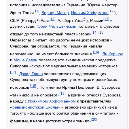
историки и исследователи из Германии (Юрген Ферстер,
[11]
[12]
Эрнст Топич
,
Вернер Мазер
,
Йоахим Хоффманн
),
[13]
[5]
[13]
США (Ричард Ч.Раак
, Альберт Уикс
), России
и
других стран.
Юрий Фельштинский
полагает, что Суворов
[14]
[15]
открыл до того неизвестный пласт истории
.
Ueberschar считает, что работы немецких историков и
Суворова, где отрицается, что Германия напала
[16]
неожиданно, не имеют большого значения
.
Ян Кершоу
и
Моше Левин
полагают, что академическая поддержка
Суворова исходит от маргинальных немецких историков.
[17]
.
Дэвид Гланц
характеризует поддерживающих
Суворова как небольшую группу немецких и российских
[18]
историков
. По мнению Ирины Павловой, В. Суворова
[19]
«так никто и не опроверг»
, а критики относят Суворова
наряду с
Йоахимом Хоффманном
к представителям
«
ревизионистской школы
» и агрессивно критикуют из-за
того, что «больше всего боятся обвинения в симпатиях к
[20]
фашизму, в неонацистских устремлениях»
.