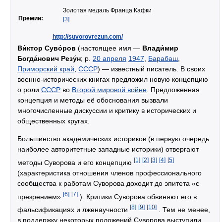
Золотая медаль Франца Кафки
Премии:
[3]
http://suvorovrezun.com/
Ви́ктор Суво́ров
(настоящее имя —
Влади́мир
Богда́нович Резу́н
; р.
20 апреля
1947
,
Барабаш
,
Приморский край
,
СССР
) — известный писатель. В своих
военно-исторических книгах предложил новую концепцию
о роли
СССР
во
Второй мировой войне
. Предложенная
концепция и методы её обоснования вызвали
многочисленные дискуссии и критику в исторических и
общественных кругах.
Большинство академических историков (в первую очередь
наиболее авторитетные западные историки) отвергают
[1]
[2]
[3]
[4]
[5]
методы Суворова и его концепцию
(характеристика отношения членов профессионального
сообщества к работам Суворова доходит до эпитета «с
[6]
[7]
презрением»
). Критики Суворова обвиняют его в
[8]
[9]
[10]
фальсификациях и лженаучности
. Тем не менее,
в поддержку некоторых положений Суворова выступили