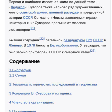
Первая и наиболее известная книга по данной теме —
«
Ледокол
». Суворов также написал ряд художественных
книг о
советской армии
,
военной разведке
и предвоенной
истории
СССР
. Согласно «Новым известиям,» тиражи
некоторых книг Суворова превышают миллион
[21]
экземпляров
.
[22]
Бывший сотрудник
легальной
резидентуры
ГРУ
СССР
в
Женеве
. В
1978
бежал в
Великобританию
. Утверждает, что
[23]
был заочно приговорён в СССР к смертной казни
.
Содержание
1
Биография
1.1
Семья
2
Тематика исторических исследований и творчества
3
Концепция В. Суворова и их оценка
4
Членство в организациях
5
Произведения