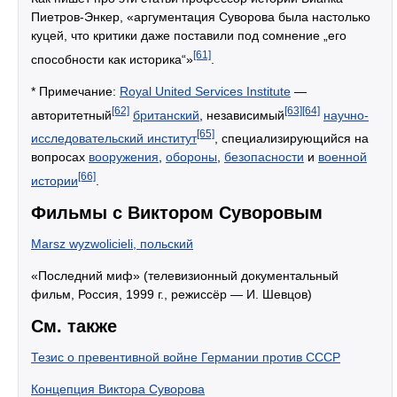
Пиетров-Энкер, «аргументация Суворова была настолько
куцей, что критики даже поставили под сомнение „его
[61]
способности как историка“»
.
* Примечание:
Royal United Services Institute
—
[62]
[63]
[64]
авторитетный
британский
, независимый
научно-
[65]
исследовательский институт
, специализирующийся на
вопросах
вооружения
,
обороны
,
безопасности
и
военной
[66]
истории
.
Фильмы с Виктором Суворовым
Marsz wyzwolicieli, польский
«Последний миф» (телевизионный документальный
фильм, Россия, 1999 г., режиссёр — И. Шевцов)
См. также
Тезис о превентивной войне Германии против СССР
Концепция Виктора Суворова