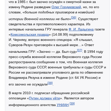
что в 1985 г. был заочно осуждён к смертной казни за
измену Родине разведчик
Олег Гордиевский
, но, по его
словам, «
больше подобных приговоров в новейшей
[36]
истории Военной коллегии не было
»
. Существуют
свидетельства и противоположного характера. Из
интервью начальника ГРУ генерала
Ф. И. Ладыгина
газете
«
Комсомольская правда
» (14.08.99) подполковнику
И. Черняку, вопрос военного спецкора: «Я слышал,
Суворов-Резун приговорён к высшей мере…» Ответ
[37]
начальника ГРУ: «Заочно — да. Был суд»
. В 1994 году
пресс-служба военной коллегии Верховного суда России
распространила сообщение о том, что Военная коллегия
Верховного суда СССР, военные трибуналы и суды СССР и
России не рассматривали уголовного дела по обвинению
Владимира Резуна в измене Родине (ст. 64 УК России) и
[38]
его заочно не осуждали
.
В марте 2010 г. подписал обращение российской
оппозиции «
Путин должен уйти
». Является автором
[39]
информационного агентства
УНИАН
.