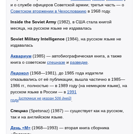
и о службе офицеров Советской армии; третья часть — о
Советском вторжении в Чехословакию
в 1968 году.
Inside the Soviet Army
(1982), в США стала книгой
месяца, на русском языке не издавалась
Soviet Military Intelligence
(1984), на русском языке не
издавалась
Аквариум
(1985) — автобиографическая книга, а также
книга о советском
спецназе
и
разведке
.
Ледокол
(1968—1981), до 1985 года издатели
отказывались от её публикации, вышла частично в 1985—
1986 гг., полностью — в 1989 году (на немецком языке), на
русском языке в России — в
1991
[
источник не указан 506 дней
]
году
.
Спецназ
(Spetsnaz) (1987) — существует как на русском,
так и на английском языке.
День «М»
(1968—1993) — вторая книга сборника
«Ледокол».