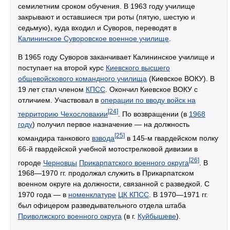
семилетним сроком обучения. В 1963 году училище
закрывают и оставшиеся три роты (пятую, шестую и
седьмую), куда входил и Суворов, переводят в
Калининское Суворовское военное училище
.
В 1965 году Суворов заканчивает Калининское училище и
поступает на второй курс
Киевского высшего
общевойскового командного училища
(Киевское ВОКУ). В
19 лет стал членом
КПСС
. Окончил Киевское ВОКУ с
отличием. Участвовал в
операции по вводу войск на
[24]
территорию Чехословакии
. По возвращении (в
1968
году
) получил первое назначение — на должность
[25]
командира танкового
взвода
в 145-м гвардейском полку
66-й гвардейской учебной мотострелковой дивизии в
[26]
городе
Черновцы
Прикарпатского военного округа
. В
1968—1970 гг. продолжал служить в Прикарпатском
военном округе на должности, связанной с разведкой. С
1970 года — в
номенклатуре
ЦК КПСС
. В 1970—1971 гг.
был офицером разведывательного отдела штаба
Приволжского военного округа
(в г.
Куйбышеве
).