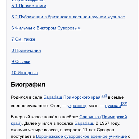
5.1
Прочие книги
5.2
Публикации в британском военно-научном журнале
6
Фильмы с Виктором Суворовым
7
См. также
8
Примечания
9
Ссылки
10
Интервью
Биография
[23]
Родился в селе
Барабаш
Приморского края
в семье
[23]
военнослужащего. Отец —
украинец
, мать —
русская
.
В первый класс пошёл в посёлке
Славянка (Приморский
край)
. Далее учился в посёлке
Барабаш
. В 1957 году,
окончив четыре класса, в возрасте 11 лет Суворов
поступает в
Воронежское суворовское военное училище
с