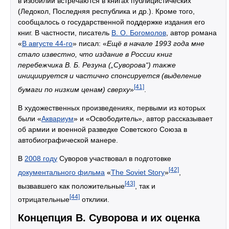
в изобилии встречаются в книгах публицистических
(Ледокол, Последняя республика и др.). Кроме того,
сообщалось о государственной поддержке издания его
книг. В частности, писатель
В. О. Богомолов
, автор романа
«
В августе 44-го
» писал: «
Ещё в начале 1993 года мне
стало известно, что издание в России книг
перебежчика В. Б. Резуна („Суворова“) также
инициируется и частично спонсируется (выделение
[41]
бумаги по низким ценам) сверху
»
.
В художественных произведениях, первыми из которых
были «
Аквариум
» и «Освободитель», автор рассказывает
об армии и военной разведке Советского Союза в
автобиографической манере.
В
2008 году
Суворов участвовал в подготовке
[42]
документального фильма
«
The Soviet Story
»
,
[43]
вызвавшего как положительные
, так и
[44]
отрицательные
отклики.
Концепция В. Суворова и их оценка