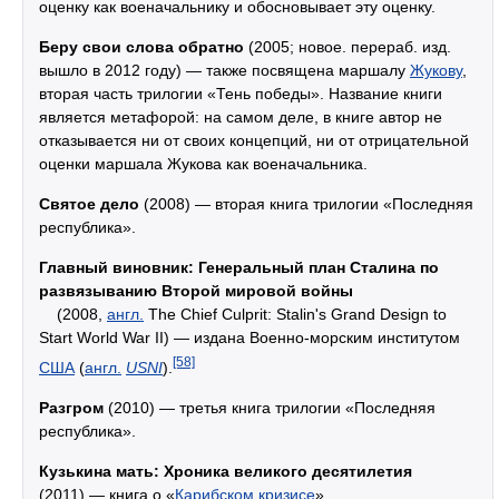
оценку как военачальнику и обосновывает эту оценку.
Беру свои слова обратно
(2005; новое. перераб. изд.
вышло в 2012 году) — также посвящена маршалу
Жукову
,
вторая часть трилогии «Тень победы». Название книги
является метафорой: на самом деле, в книге автор не
отказывается ни от своих концепций, ни от отрицательной
оценки маршала Жукова как военачальника.
Святое дело
(2008) — вторая книга трилогии «Последняя
республика».
Главный виновник: Генеральный план Сталина по
развязыванию Второй мировой войны
(2008,
англ.
The Chief Culprit: Stalin's Grand Design to
Start World War II
) — издана Военно-морским институтом
[58]
США
(
англ.
USNI
).
Разгром
(2010) — третья книга трилогии «Последняя
республика».
Кузькина мать: Хроника великого десятилетия
(2011) — книга о «
Карибском кризисе
».