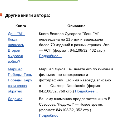
Другие книги автора:
Книга
Описание
День "М" .
Книга Виктора Суворова "День "М"
Когда
переведена на 21 язык и выдержала
началась
более 70 изданий в разных странах. Это…
Вторая
— АСТ, (формат: 84x108/32, 432 стр.)
мировая
Подробнее...
война?
Маршал
Маршал Жуков. Вы знаете его по книгам и
Победы. Тень
фильмам, по кинохронике и
Победы. Беру
фотографиям. Его имя навсегда вписано
свои слова
в… — Сталкер, Neoclassic, (формат:
обратно
84x108/32, 768 стр.)
Подробнее...
Ледокол
Вашему вниманию предлагается книга В.
Суворова "Ледокол" — Новое время,
(формат: 84x108/32, 352 стр.)
Подробнее...