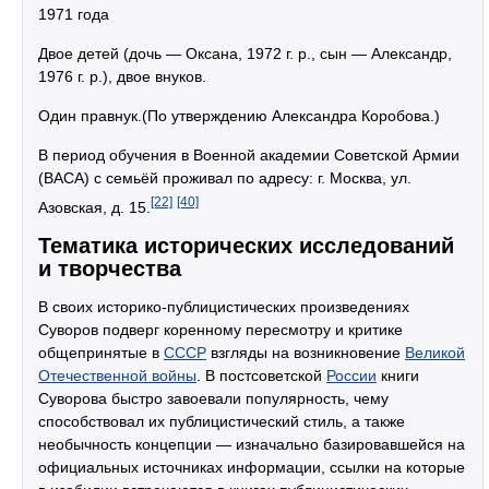
1971 года
Двое детей (дочь — Оксана, 1972 г. р., сын — Александр,
1976 г. р.), двое внуков.
Один правнук.(По утверждению Александра Коробова.)
В период обучения в Военной академии Советской Армии
(ВАСА) с семьёй проживал по адресу: г. Москва, ул.
[22]
[40]
Азовская, д. 15.
Тематика исторических исследований
и творчества
В своих историко-публицистических произведениях
Суворов подверг коренному пересмотру и критике
общепринятые в
СССР
взгляды на возникновение
Великой
Отечественной войны
. В постсоветской
России
книги
Суворова быстро завоевали популярность, чему
способствовал их публицистический стиль, а также
необычность концепции — изначально базировавшейся на
официальных источниках информации, ссылки на которые