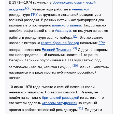
В 1971—1974 гг. учился в
Военно-дипломатической
[27]
академии
. Четыре года работал в
женевской
резидентуре
ГРУ
сотрудником легальной резидентуры
военной разведки. В разных источниках фигурируют два
варианта его последнего
воинского звания
. Так, согласно
автобиографической книге
Аквариум
, он получил во время
[28]
работы в резидентуре звание майора.
Это же звание
назвал в интервью
газете Красная Звезда
начальник
ГРУ
[29]
генерал-полковник
Евгений Тимохин
.
С другой стороны,
его непосредственный начальник капитан 1-го ранга
Валерий Калинин опубликовал в 1993 году статью под
[30]
заголовком «Кто вы, капитан Резун?».
Звание «капитан»
называется и в ряде прочих публикации российской
печати.
10 июня 1978 года вместе с семьёй исчез из своей
женевской квартиры. По версии самого В. Резуна, он
пошёл на контакт с
британской разведкой
из-за того, что
его хотели сделать
«козлом отпущения»
за крупный
[31]
провал в работе женевской резидентуры
. По другим