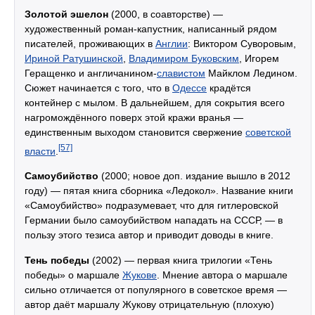
Золотой эшелон
(2000, в соавторстве) —
художественный роман-капустник, написанный рядом
писателей, проживающих в
Англии
: Виктором Суворовым,
Ириной Ратушинской
,
Владимиром Буковским
, Игорем
Геращенко и англичанином-
славистом
Майклом Ледином.
Сюжет начинается с того, что в
Одессе
крадётся
контейнер с мылом. В дальнейшем, для сокрытия всего
нагромождённого поверх этой кражи вранья —
единственным выходом становится свержение
советской
[57]
власти
.
Самоубийство
(2000; новое доп. издание вышло в 2012
году) — пятая книга сборника «Ледокол». Название книги
«Самоубийство» подразумевает, что для гитлеровской
Германии было самоубийством нападать на СССР, — в
пользу этого тезиса автор и приводит доводы в книге.
Тень победы
(2002) — первая книга трилогии «Тень
победы» о маршале
Жукове
. Мнение автора о маршале
сильно отличается от популярного в советское время —
автор даёт маршалу Жукову отрицательную (плохую)