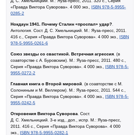
Д. С. Хмельницкий. М.: Яуза-пресс, 2011. 320 с., Серия
«Правда Виктора Суворова». 4 000 экз.,
ISBN 978-5-9955-
0285-2
Нокдаун 1941. Почему Сталин «проспал» удар?
.
Антология. Сост. Д. С. Хмельницкий. М.: Яуза-пресс, 2011.
416 с., Серия «Правда Виктора Суворова». 4 000 экз.,
ISBN
978-5-9955-0261-6
Союз звезды со свастикой. Встречная агрессия
. (в
соавторстве с А. Буровским). М.: Яуза-пресс, 2011. 480 с.,
Серия «Правда Виктора Суворова». 4 000 экз.,
ISBN 978-5-
9955-0272-2
Главная книга о Второй мировой
. (в соавторстве с М.
Солониным и М. Веллером). М.: Яуза-пресс, 2011. 544 с.,
Серия «Правда Виктора Суворова». 4 000 экз.,
ISBN 978-5-
9955-0242-5
Откровения Виктора Суворова
. Сост.
Д. С. Хмельницкий. 3-е изд., доп., испр. М.: Яуза-пресс,
2011. 416 с., Серия «Правда Виктора Суворова». 4 000
экз.,
ISBN 978-5-9955-0282-1