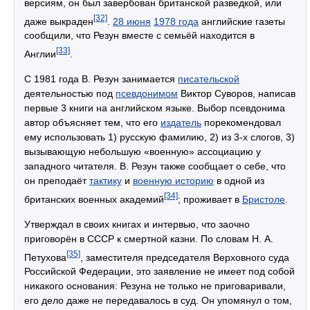
версиям, он был завербован британской разведкой, или
[32]
даже выкраден
.
28 июня
1978 года
английские газеты
сообщили, что Резун вместе с семьёй находится в
[33]
Англии
.
С 1981 года В. Резун занимается
писательской
деятельностью под
псевдонимом
Виктор Суворов, написав
первые 3 книги на английском языке. Выбор псевдонима
автор объясняет тем, что его
издатель
порекомендовал
ему использовать 1) русскую фамилию, 2) из 3-х слогов, 3)
вызывающую небольшую «военную» ассоциацию у
западного читателя. В. Резун также сообщает о себе, что
он преподаёт
тактику
и
военную историю
в одной из
[34]
британских военных академий
; проживает в
Бристоле
.
Утверждал в своих книгах и интервью, что заочно
приговорён в СССР к смертной казни. По словам Н. А.
[35]
Петухова
, заместителя председателя Верховного суда
Российской Федерации, это заявление не имеет под собой
никакого основания: Резуна не только не приговаривали,
его дело даже не передавалось в суд. Он упомянул о том,