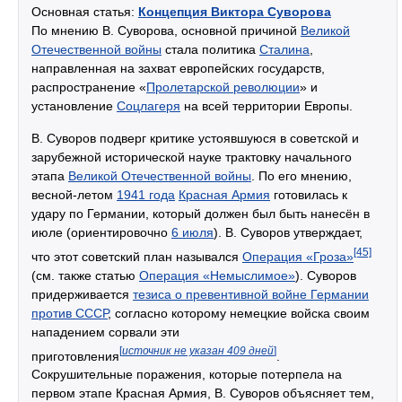
Основная статья:
Концепция Виктора Суворова
По мнению В. Суворова, основной причиной
Великой
Отечественной войны
стала политика
Сталина
,
направленная на захват европейских государств,
распространение «
Пролетарской революции
» и
установление
Соцлагеря
на всей территории Европы.
В. Суворов подверг критике устоявшуюся в советской и
зарубежной исторической науке трактовку начального
этапа
Великой Отечественной войны
. По его мнению,
весной-летом
1941 года
Красная Армия
готовилась к
удару по Германии, который должен был быть нанесён в
июле (ориентировочно
6 июля
). В. Суворов утверждает,
[45]
что этот советский план назывался
Операция «Гроза»
(см. также статью
Операция «Немыслимое»
). Суворов
придерживается
тезиса о превентивной войне Германии
против СССР
, согласно которому немецкие войска своим
нападением сорвали эти
[
источник не указан 409 дней
]
приготовления
.
Сокрушительные поражения, которые потерпела на
первом этапе Красная Армия, В. Суворов объясняет тем,