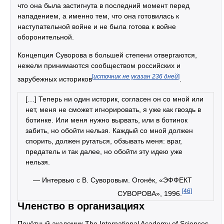
что она была застигнута в последний момент перед
нападением, а именно тем, что она готовилась к
наступательной войне и не была готова к войне
оборонительной.
Концепция Суворова в большей степени отвергаются,
нежели принимаются сообществом российских и
[
источник не указан 236 дней
]
зарубежных историков
.
[…] Теперь ни один историк, согласен он со мной или
нет, меня не сможет игнорировать, я уже как гвоздь в
ботинке. Или меня нужно вырвать, или в ботинок
забить, но обойти нельзя. Каждый со мной должен
спорить, должен ругаться, обзывать меня: враг,
предатель и так далее, но обойти эту идею уже
нельзя.
— Интервью с В. Суворовым. Огонёк, «ЭФФЕКТ
[46]
СУВОРОВА», 1996.
Членство в организациях
Почётный академик The International Academy of Sciences,