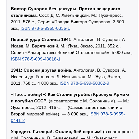
Виктор Суворов без цензуры. Против пещерного
сталинизма
. Сост. Д. С. Хмельницкий. М.: Яуза-пресс,
2011. 576 с., Серия «Правда Виктора Суворова». 3 500
экз.,
ISBN 978-5-9955-0336-1
Первый удар Сталина 1941
. Антология. В. Суворов, А.
Исаев, М. Барятинский. М.: Яуза, Эксмо, 2011. 352 с.,
Серия «Альтернативы Великой Отечественной». 5 000 экз.,
ISBN 978-5-699-43818-1
1941: Совсем другая война
. Антология. В. Суворов, А.
Исаев и др. Ред.-сост. Л. Незвинская. М.: Яуза, Эксмо,
2011. 768 с., 4 000 экз.,
ISBN 978-5-699-50362-9
«Про… войну!»: Как Сталин угробил Красную Армию
и погубил СССР
. (в соавторстве с М. Солониным). — М.:
Яуза-пресс, 2012. 416 с. — (Самые запретные книги о
Второй мировой войне). — 3 000 экз.,
ISBN 978-5-9955-
0441-2
Упредить Гитлера!: Сталин, бей первым!
(в соавторстве
с М. Солониным, В. Бешановым). — М.: Яуза-пресс,