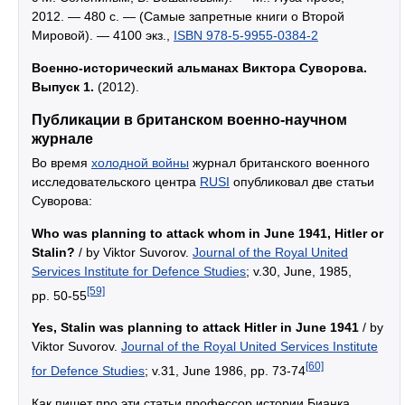
2012. — 480 с. — (Самые запретные книги о Второй
Мировой). — 4100 экз.,
ISBN 978-5-9955-0384-2
Военно-исторический альманах Виктора Суворова.
Выпуск 1.
(2012).
Публикации в британском военно-научном
журнале
Во время
холодной войны
журнал британского военного
исследовательского центра
RUSI
опубликовал две статьи
Суворова:
Who was planning to attack whom in June 1941, Hitler or
Stalin?
/ by Viktor Suvorov.
Journal of the Royal United
Services Institute for Defence Studies
; v.30, June, 1985,
[59]
pp. 50-55
Yes, Stalin was planning to attack Hitler in June 1941
/ by
Viktor Suvorov.
Journal of the Royal United Services Institute
[60]
for Defence Studies
; v.31, June 1986, pp. 73-74
Как пишет про эти статьи профессор истории Бианка