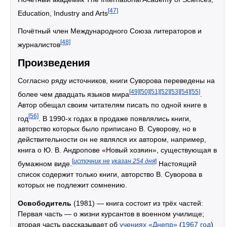
[47]
Education, Industry and Arts
Почётный член Международного Союза литераторов и
[48]
журналистов
Произведения
Согласно ряду источников, книги Суворова переведены на
[49]
[50]
[51]
[52]
[53]
[54]
[55]
более чем двадцать языков мира
.
Автор обещал своим читателям писать по одной книге в
[56]
год
. В 1990-х годах в продаже появлялись книги,
авторство которых было приписано В. Суворову, но в
действительности он не являлся их автором, например,
книга о Ю. В. Андропове «Новый хозяин», существующая в
[
источник не указан 254 дня
]
бумажном виде.
Настоящий
список содержит только книги, авторство В. Суворова в
которых не подлежит сомнению.
Освободитель
(1981) — книга состоит из трёх частей:
Первая часть — о жизни курсантов в военном училище;
вторая часть рассказывает об
учениях «Днепр»
(
1967 год
)