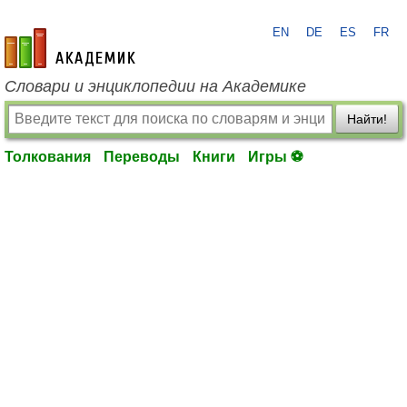
EN
DE
ES
FR
academic.ru
Словари и энциклопедии на Академике
Найти!
Толкования
Переводы
Книги
Игры ⚽