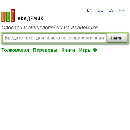
EN
DE
ES
FR
academic.ru
Словари и энциклопедии на Академике
Найти!
Толкования
Переводы
Книги
Игры ⚽