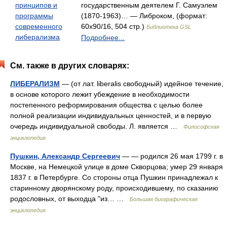
принципов и
государственным деятелем Г. Самуэлем
программы
(1870-1963)… — Либроком, (формат:
современного
60x90/16, 504 стр.)
Библиотека GSL
либерализма
Подробнее...
См. также в других словарях:
ЛИБЕРАЛИЗМ
— (от лат. liberalis свободный) идейное течение,
в основе которого лежит убеждение в необходимости
постепенного реформирования общества с целью более
полной реализации индивидуальных ценностей, и в первую
очередь индивидуальной свободы. Л. является …
Философская
энциклопедия
Пушкин, Александр Сергеевич
— — родился 26 мая 1799 г. в
Москве, на Немецкой улице в доме Скворцова; умер 29 января
1837 г. в Петербурге. Со стороны отца Пушкин принадлежал к
старинному дворянскому роду, происходившему, по сказанию
родословных, от выходца "из… …
Большая биографическая
энциклопедия