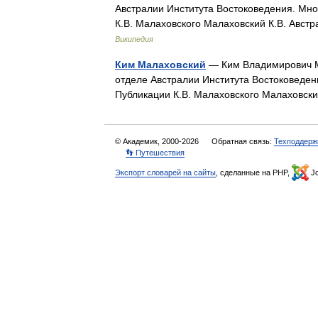
Австралии Института Востоковедения. Мно
К.В. Малаховского Малаховский К.В. Авст
Википедия
Ким Малаховский
— Ким Владимирович Ма
отделе Австралии Института Востоковеден
Публикации К.В. Малаховского Малаховск
© Академик, 2000-2026
Обратная связь:
Техподдерж
👣 Путешествия
Экспорт словарей на сайты
, сделанные на PHP,
Jo