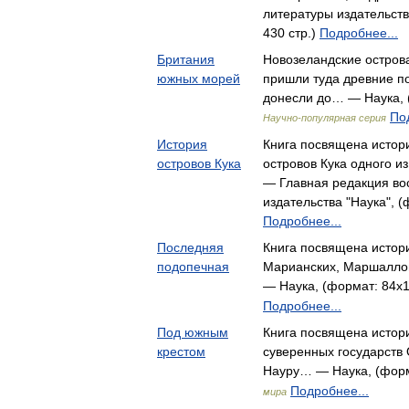
литературы издательств
430 стр.)
Подробнее...
Британия
Новозеландские остров
южных морей
пришли туда древние п
донесли до… — Наука, (
По
Научно-популярная серия
История
Книга посвящена истор
островов Кука
островов Кука одного и
— Главная редакция во
издательства "Наука", (
Подробнее...
Последняя
Книга посвящена истор
подопечная
Марианских, Маршалло
— Наука, (формат: 84x1
Подробнее...
Под южным
Книга посвящена истор
крестом
суверенных государств
Науру… — Наука, (форма
Подробнее...
мира