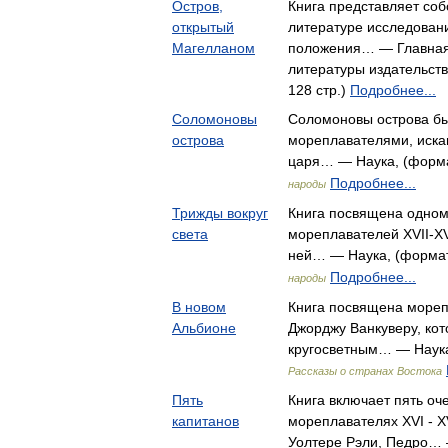
Остров,
Книга представляет соб
открытый
литературе исследован
Магелланом
положения… — Главная
литературы издательств
128 стр.)
Подробнее...
Соломоновы
Соломоновы острова бы
острова
мореплавателями, иска
царя… — Наука, (формат
Подробнее...
народы
Трижды вокруг
Книга посвящена одном
света
мореплавателей XVII-XVI
ней… — Наука, (формат:
Подробнее...
народы
В новом
Книга посвящена морепл
Альбионе
Джорджу Ванкуверу, ко
кругосветным… — Наука,
Рассказы о странах Востока
Пять
Книга включает пять о
капитанов
мореплавателях XVI - XV
Уолтере Рэли, Педро… 