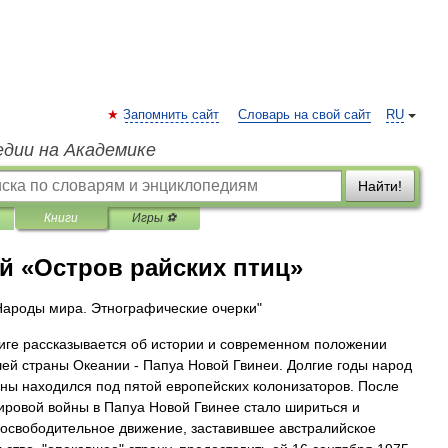
Запомнить сайт
Словарь на свой сайт
RU
едии на Академике
Найти!
Книги
Игры ⚽
ий «Остров райских птиц»
Народы мира. Этнографические очерки"
ниге рассказывается об истории и современном положении
ей страны Океании - Папуа Новой Гвинеи. Долгие годы народ
аны находился под пятой европейских колонизаторов. После
ировой войны в Папуа Новой Гвинее стало шириться и
 освободительное движение, заставившее австралийское