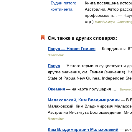
Будни пятого
Книга посвящена истор
континента
Австралии. Автор расск
профсоюзов и… — Наука
стр.)
Народы мира. Этнограф
См. также в других словарях:
Папуа — Новая Гвинея
— Координаты: 6°22
Википедия
Папуа
— У этого термина существуют и дру
другие значения, см. Гвинея (значения). 
State of Papua New Guinea, Independen S
Океания
— на карте полушария …
Википе
Малаховский, Ким Владимирович
— В В
Малаховский. Ким Владимирович Малаховск
Австралии Института Востоковедения. М
Википедия
Ким Владимирович Малаховский
— докт