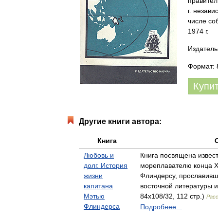
правител
г. незав
числе со
1974 г.
Издатель
Формат: 
Купи
Другие книги автора:
Книга
Любовь и
Книга посвящена извес
долг. История
мореплавателю конца XVI
жизни
Флиндерсу, прославив
капитана
восточной литературы и
Мэтью
84x108/32, 112 стр.)
Расс
Флиндерса
Подробнее...