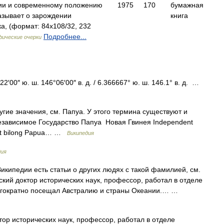
ии и современному положению
1975
170
бумажная
азывает о зарождении
книга
, (формат: 84x108/32, 232
Подробнее...
ические очерки
′00″ ю. ш. 146°06′00″ в. д. / 6.366667° ю. ш. 146.1° в. д. …
гие значения, см. Папуа. У этого термина существуют и
Независимое Государство Папуа Новая Гвинея Independent
tet bilong Papua… …
Википедия
дия
икипедии есть статьи о других людях с такой фамилией, см.
ий доктор исторических наук, профессор, работал в отделе
ногократно посещал Австралию и страны Океании.… …
ор исторических наук, профессор, работал в отделе