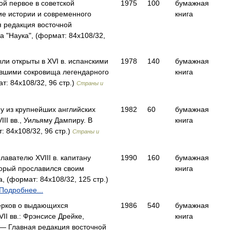
ой первое в советской
1975
100
бумажная
ие истории и современного
книга
 редакция восточной
а "Наука", (формат: 84x108/32,
ли открыты в XVI в. испанскими
1978
140
бумажная
вшими сокровища легендарного
книга
: 84x108/32, 96 стр.)
Страны и
у из крупнейших английских
1982
60
бумажная
II вв., Уильяму Дампиру. В
книга
 84x108/32, 96 стр.)
Страны и
авателю XVIII в. капитану
1990
160
бумажная
торый прославился своим
книга
 (формат: 84x108/32, 125 стр.)
Подробнее...
черков о выдающихся
1986
540
бумажная
II вв.: Фрэнсисе Дрейке,
книга
— Главная редакция восточной