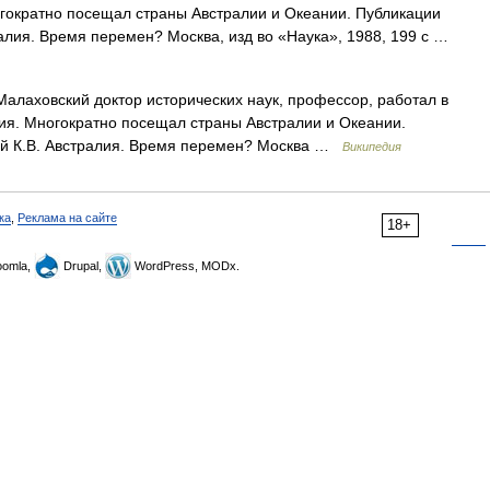
гократно посещал страны Австралии и Океании. Публикации
ралия. Время перемен? Москва, изд во «Наука», 1988, 199 с …
лаховский доктор исторических наук, профессор, работал в
ия. Многократно посещал страны Австралии и Океании.
ий К.В. Австралия. Время перемен? Москва …
Википедия
ка
,
Реклама на сайте
18+
omla,
Drupal,
WordPress, MODx.