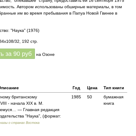
ьство, "опекавшее" страну, предоставить ей 16 сентября 1975
исимость. Автором использованы обширные материалы, в том
бранные им во время пребывания в Папуа Новой Гвинее в
ство: "Наука"
(1976)
84x108/32, 192 стр.
ть за
90
руб
на Озоне
Описание
Год
Цена
Тип книги
тному британскому
1985
50
бумажная
II - начала XIX в. М.
книга
шемуся… — Главная редакция
здательства "Наука", (формат:
казы о странах Востока