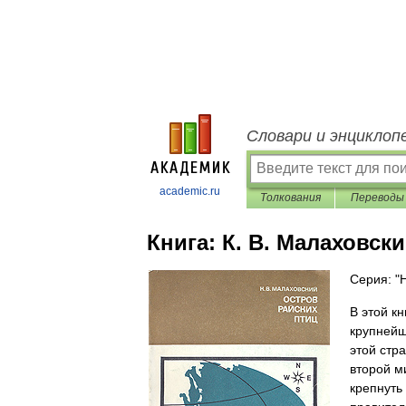
Словари и энциклоп
academic.ru
Толкования
Переводы
Книга:
К. В. Малаховск
Серия: "
В этой к
крупнейш
этой стр
второй м
крепнуть