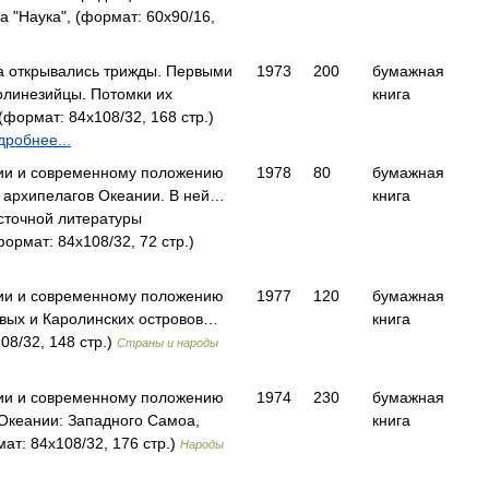
а "Наука", (формат: 60x90/16,
а открывались трижды. Первыми
1973
200
бумажная
олинезийцы. Потомки их
книга
формат: 84x108/32, 168 стр.)
дробнее...
ии и современному положению
1978
80
бумажная
з архипелагов Океании. В ней…
книга
сточной литературы
формат: 84x108/32, 72 стр.)
ии и современному положению
1977
120
бумажная
вых и Каролинских островов…
книга
08/32, 148 стр.)
Страны и народы
ии и современному положению
1974
230
бумажная
 Океании: Западного Самоа,
книга
т: 84x108/32, 176 стр.)
Народы