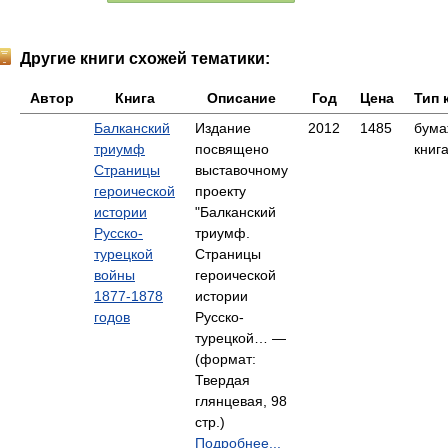
Другие книги схожей тематики:
Автор
Книга
Описание
Год
Цена
Тип 
Балканский
Издание
2012
1485
бума
триумф
посвящено
книг
Страницы
выставочному
героической
проекту
истории
"Балканский
Русско-
триумф.
турецкой
Страницы
войны
героической
1877-1878
истории
годов
Русско-
турецкой… —
(формат:
Твердая
глянцевая, 98
стр.)
Подробнее...