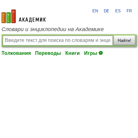
EN
DE
ES
FR
academic.ru
Словари и энциклопедии на Академике
Найти!
Толкования
Переводы
Книги
Игры ⚽