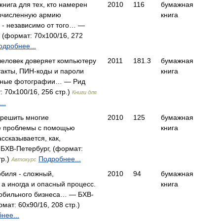
нига для тех, кто намерен
2010
116
бумажная
гочисленную армию
книга
 - независимо от того… —
 (формат: 70x100/16, 272
одробнее...
еловек доверяет компьютеру
2011
181.3
бумажная
такты, ПИН-коды и пароли
книга
ейные фотографии… — Рид
: 70x100/16, 256 стр.)
Книги для
..
 решить многие
2010
125
бумажная
е проблемы с помощью
книга
ссказывается, как,
БХВ-Петербург, (формат:
тр.)
Подробнее...
Автокурс
биля - сложный,
2010
94
бумажная
 а иногда и опасный процесс.
книга
обильного бизнеса… — БХВ-
мат: 60x90/16, 208 стр.)
нее...