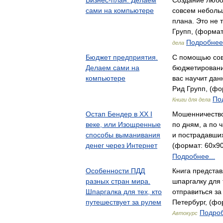
Бизнес-план. Делаем
Создание любог
сами на компьютере
совсем небольш
плана. Это не 
Групп, (формат
Подробнее.
дела
Бюджет предприятия.
С помощью со
Делаем сами на
бюджетировани
компьютере
вас научит да
Рид Групп, (фо
По
Книги для дела
Остап Бендер в ХХ I
Мошенничество
веке, или Изощренные
по дням, а по 
способы выманивания
и пострадавши
денег через Интернет
(формат: 60x90
Подробнее...
Особенности ПДД
Книга предста
разных стран мира.
шпаргалку для 
Шпаргалка для тех, кто
отправиться з
путешествует за рулем
Петербург, (фор
Подроб
Автокурс