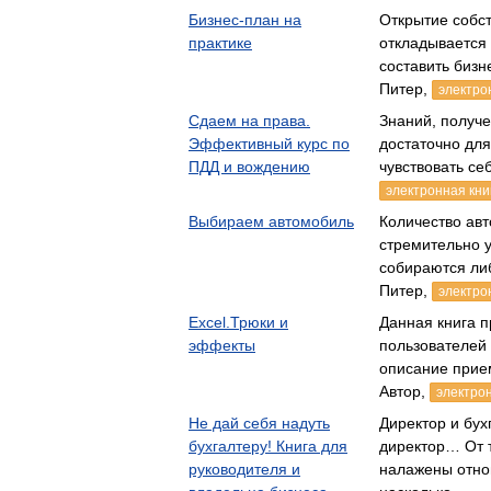
Бизнес-план на
Открытие собст
практике
откладывается
составить биз
Питер,
электро
Сдаем на права.
Знаний, получе
Эффективный курс по
достаточно для
ПДД и вождению
чувствовать се
электронная кни
Выбираем автомобиль
Количество ав
стремительно 
собираются ли
Питер,
электро
Excel.Трюки и
Данная книга 
эффекты
пользователей 
описание прие
Автор,
электрон
Не дай себя надуть
Директор и бух
бухгалтеру! Книга для
директор… От т
руководителя и
налажены отно