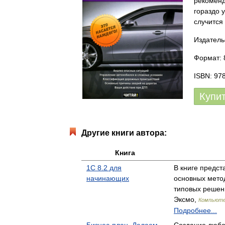
рекоменд
гораздо 
случится
Издатель
Формат: 8
ISBN: 97
Купи
Другие книги автора:
Книга
1С 8.2 для
В книге предст
начинающих
основных мето
типовых решен
Эксмо,
Компьюте
Подробнее...