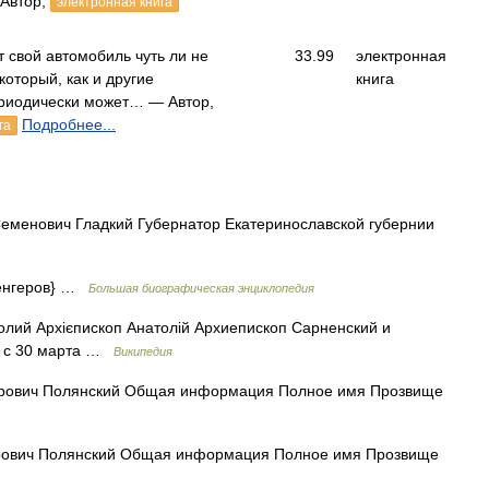
Автор,
электронная книга
 свой автомобиль чуть ли не
33.99
электронная
который, как и другие
книга
риодически может… — Автор,
Подробнее...
га
менович Гладкий Губернатор Екатеринославской губернии
{Венгеров} …
Большая биографическая энциклопедия
лий Архієпископ Анатолій Архиепископ Сарненский и
п) c 30 марта …
Википедия
рович Полянский Общая информация Полное имя Прозвище
ович Полянский Общая информация Полное имя Прозвище