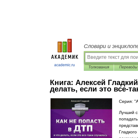
Словари и энциклоп
academic.ru
Толкования
Переводы
Книга:
Алексей Гладкий
делать, если это все-т
Серия: "
Лучший с
попадать
представ
Гладкого 