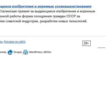
ющиеся изобретения и коренные усовершенствования
талинская премия за выдающиеся изобретения и коренные
венной работы форма поощрения граждан СССР за
тии советской индустрии, разработки новых технологий,
ка
,
Реклама на сайте
18+
omla,
Drupal,
WordPress, MODx.