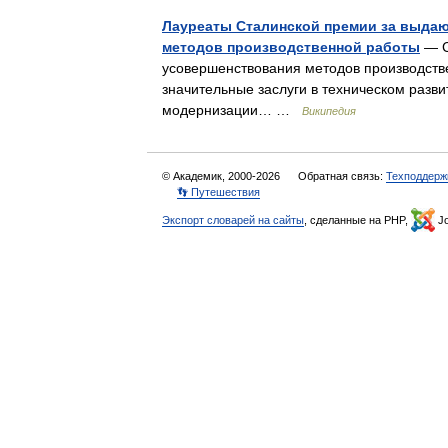
Лауреаты Сталинской премии за выда
методов производственной работы
— С
усовершенствования методов производст
значительные заслуги в техническом разви
модернизации… …
Википедия
© Академик, 2000-2026
Обратная связь:
Техподдерж
👣 Путешествия
Экспорт словарей на сайты
, сделанные на PHP,
Jo