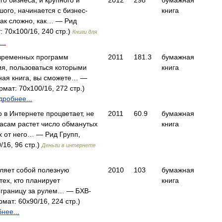
о бизнеса, и крупного и
2012
298
бумажная
ого, начинается с бизнес-
книга
так сложно, как… — Рид
: 70x100/16, 240 стр.)
Книги для
..
временных программ
2011
181.3
бумажная
я, пользоваться которыми
книга
нная книга, вы сможете… —
рмат: 70x100/16, 272 стр.)
дробнее...
 в Интернете процветает, не
2011
60.9
бумажная
часам растет число обманутых
книга
х от него… — Рид Групп,
/16, 96 стр.)
Деньги в интернете
вляет собой полезную
2010
103
бумажная
тех, кто планирует
книга
а границу за рулем… — БХВ-
мат: 60x90/16, 224 стр.)
нее...