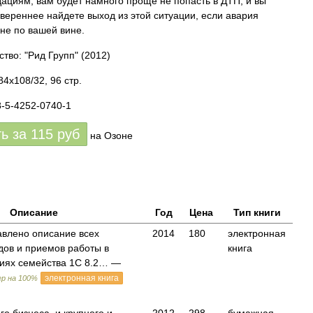
ациям, вам будет намного проще не попасть в ДТП; и вы
увереннее найдете выход из этой ситуации, если авария
 не по вашей вине.
ство: "Рид Групп"
(2012)
4x108/32, 96 стр.
8-5-4252-0740-1
ть за
115
руб
на Озоне
Описание
Год
Цена
Тип книги
авлено описание всех
2014
180
электронная
дов и приемов работы в
книга
иях семейства 1С 8.2… —
электронная книга
р на 100%