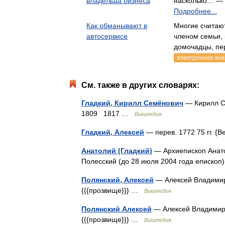
владельца бизнеса
насколько… — 
Подробнее...
Как обманывают в
Многие считают
автосервисе
членом семьи, 
домочадцы, пе
электронная кни
См. также в других словарях:
Гладкий, Кирилл Семёнович
— Кирилл Се
1809 1817 …
Википедия
Гладкий, Алексей
— перев. 1772 75 гг. 
Анатолий (Гладкий)
— Архиепископ Анато
Полесский (до 28 июля 2004 года еписко
Полянский, Алексей
— Алексей Владими
{{{прозвище}}} …
Википедия
Полянский Алексей
— Алексей Владимир
{{{прозвище}}} …
Википедия