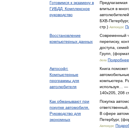
Готовимся к экзамену в
Предлагаемая к
ГИБДД. Комплексное
влиться в мно
руководство
автолюбителей
БХВ-Петербург,
стр.)
П
Автокурс
Восстановление
Современный ч
компьютерных данных
переписку, кон
доступа, сем
Групп, (формат
Подробнее.
дела
Автософт.
Книга поможет
Компьютерные
автомобильны
программы для
компьютера. Ра
автолюбителя
используя… — 
140x205, 208 с
Как обманывают при
Покупка автомо
покупке автомобиля.
ответственный,
Руководство для
В сфере автом
экономных
Петербург, (фор
Подроб
Автокурс