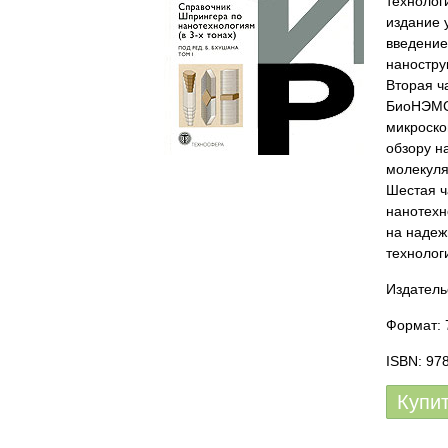
технолог
издание у
введение
наностру
Вторая 
БиоНЭМС
микроско
обзору н
молекуля
Шестая ч
нанотехн
на надеж
технологи
Издатель
Формат: 
ISBN: 97
Купи