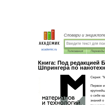
Словари и энциклоп
academic.ru
Толкования
Переводы
Книга:
Под редакцией Б
Шпрингера по нанотехн
Серия: "
Первое и
крупнейш
о себе к
знаний о