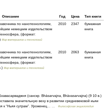
Описание
Год
Цена
Тип книги
равочника по нанотехнологиям,
2010
2347
бумажная
ейшим немецким издательством
книга
ехносфера, (формат:
.)
Мир материалов и технологий
равочника по нанотехнологиям,
2010
2063
бумажная
ейшим немецким издательством
книга
ехносфера, (формат:
р.)
Мир материалов и технологий
арваджня (санскр. Bhàsarvajna, Bhàvasarvajna) (9 10 в.)
оставила значительную веху в развитии средневековой иьяи
рия к “Ньяя сутрам”. Уроженец… …
Философская энциклопедия