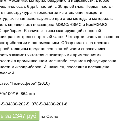
иям, механике, материаловедению и надежности. Второе
величилось с 6 до 8 частей, с 38 до 58 глав. Первая часть -
 в наноструктуры и технологии изготовления микро- и
ктур, включая используемые при этом методы и материалы.
часть справочника посвящена МЭМС/НЭМС и БиоМЭМС/
 приборам. Различные типы сканирующей зондовой
пии рассмотрены в третьей части. Четвертая часть посвящена
анотрибологии и наномеханики. Обзор смазок на пленках
рной толщины представлен в пятой части справочника.
асть знакомит читателя с некоторыми применениями
ологий в промышленном масштабе, седьмая сфокусирована
ности микроприборов. И, наконец, последняя посвящена
ческой...
ство: "Техносфера"
(2010)
70x100/16, 864 стр.
8-5-94836-262-5, 978-5-94836-261-8
ть за
2347
руб
на Озоне