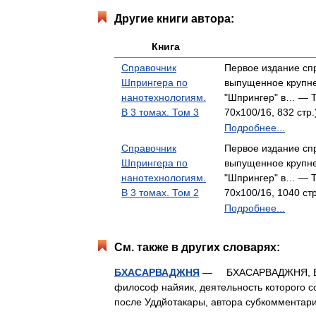
Другие книги автора:
Книга
Справочник
Первое издание сп
Шпрингера по
выпущенное крупн
нанотехнологиям.
"Шпрингер" в… — Т
В 3 томах. Том 3
70x100/16, 832 стр
Подробнее...
Справочник
Первое издание сп
Шпрингера по
выпущенное крупн
нанотехнологиям.
"Шпрингер" в… — Т
В 3 томах. Том 2
70x100/16, 1040 ст
Подробнее...
См. также в других словарях:
БХАСАРВАДЖНЯ
— БХАСАРВАДЖНЯ, Бхавас
философ найяик, деятельность которого с
после Уддйотакары, автора субкоммента