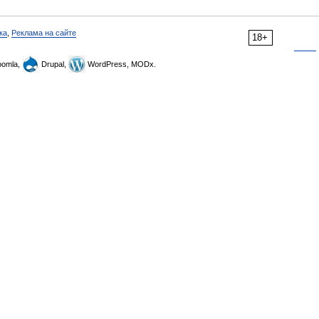
ка
,
Реклама на сайте
18+
omla,
Drupal,
WordPress, MODx.