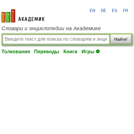
EN
DE
ES
FR
academic.ru
Словари и энциклопедии на Академике
Найти!
Толкования
Переводы
Книги
Игры ⚽