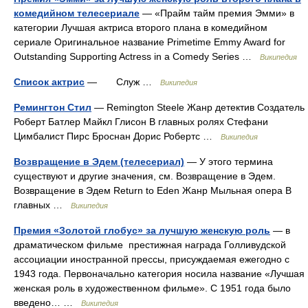
комедийном телесериале
— «Прайм тайм премия Эмми» в
категории Лучшая актриса второго плана в комедийном
сериале Оригинальное название Primetime Emmy Award for
Outstanding Supporting Actress in a Comedy Series …
Википедия
Список актрис
— Служ …
Википедия
Ремингтон Стил
— Remington Steele Жанр детектив Создатель
Роберт Батлер Майкл Глисон В главных ролях Стефани
Цимбалист Пирс Броснан Дорис Робертс …
Википедия
Возвращение в Эдем (телесериал)
— У этого термина
существуют и другие значения, см. Возвращение в Эдем.
Возвращение в Эдем Return to Eden Жанр Мыльная опера В
главных …
Википедия
Премия «Золотой глобус» за лучшую женскую роль
— в
драматическом фильме престижная награда Голливудской
ассоциации иностранной прессы, присуждаемая ежегодно с
1943 года. Первоначально категория носила название «Лучшая
женская роль в художественном фильме». С 1951 года было
введено… …
Википедия