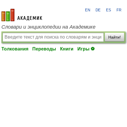
EN
DE
ES
FR
academic.ru
Словари и энциклопедии на Академике
Найти!
Толкования
Переводы
Книги
Игры ⚽