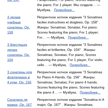
the piano; For 1 player. Мы создали… —
Музбука,
Подробнее...
-
3 легкие
Репринтное нотное издание "3 Sonatines
учебные
faciles instructives et doigtees, Op. 158" .
сонатины, Op.
Жанры: Sonatinas; Sonatas; For piano;
158
Scores featuring the piano; For 1 player;
For… — Музбука,
Подробнее...
-
3 блестящих
Репринтное нотное издание "3 Sonatines
легких
faciles et brillantes, Op. 104" . Жанры:
сонатины, Op.
Sonatinas; Sonatas; For piano; Scores
104
featuring the piano; For 1 player; For violin,
cello… — Музбука,
Подробнее...
-
3 сонатины для
Репринтное нотное издание "3 Sonatinas
фортепиано в
for Piano 4-Hands, Op. 156" . Жанры:
4 руки, Op. 156
Sonatinas; Sonatas; For piano 4 hands;
Scores featuring the piano; Scores featuring
the piano 4… — Музбука,
Подробнее...
-
Сонатина ля
Репринтное нотное издание "Sonatina in A
мажор, Op. 167
major, Op. 167" . Жанры: Sonatinas;