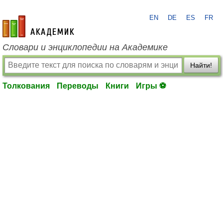
EN
DE
ES
FR
academic.ru
Словари и энциклопедии на Академике
Найти!
Толкования
Переводы
Книги
Игры ⚽