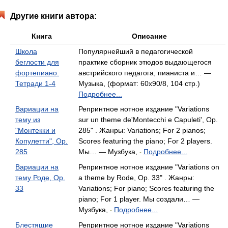
Другие книги автора:
Книга
Описание
Школа
Популярнейший в педагогической
беглости для
практике сборник этюдов выдающегося
фортепиано.
австрийского педагога, пианиста и… —
Тетради 1-4
Музыка, (формат: 60x90/8, 104 стр.)
Подробнее...
Вариации на
Репринтное нотное издание "Variations
тему из
sur un theme de'Montecchi e Capuleti', Op.
"Монтекки и
285" . Жанры: Variations; For 2 pianos;
Копулетти", Op.
Scores featuring the piano; For 2 players.
285
Мы… — Музбука,
Подробнее...
-
Вариации на
Репринтное нотное издание "Variations on
тему Роде, Op.
a theme by Rode, Op. 33" . Жанры:
33
Variations; For piano; Scores featuring the
piano; For 1 player. Мы создали… —
Музбука,
Подробнее...
-
Блестящие
Репринтное нотное издание "Variations