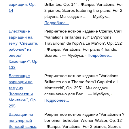
вариации, Op.
Brillantes, Op. 14" . Жанры: Variations; For
14
2 pianos; Scores featuring the piano; For 2
players. Мы создали… — Музбука,
-
Подробнее...
Блестящие
Репринтное нотное издание Czerny, Carl
вариации на
"Variations brillantes sur" D?p?chons,
тему "Спешите,
Travaillons" de l'op?ra'Le Ma?on', Op. 132"
рабочие" из
. Жанры: Variations; For piano 4 hands;
оперы"
Scores… — Музбука,
Подробнее...
-
Каменщик", Op.
132
Блестящие
Репринтное нотное издание "Variations
вариации на
Brillantes on a Theme from'I Capuleti e i
тему из
Montecchi', Op. 295" . Мы создали
"Копулетти и
специально для Вас… — Музбука,
-
Монтекки", Op.
Подробнее...
295
Вариации на
Репринтное нотное издание "Variationen ?
популярный
ber einen beliebten Wiener-Walzer, Op. 12"
Венский вальс,
. Жанры: Variations; For 2 pianos; Scores