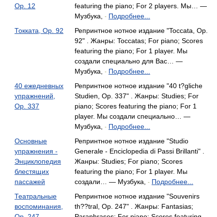
Op. 12
featuring the piano; For 2 players. Мы… —
Музбука,
Подробнее...
-
Токката, Op. 92
Репринтное нотное издание "Toccata, Op.
92" . Жанры: Toccatas; For piano; Scores
featuring the piano; For 1 player. Мы
создали специально для Вас… —
Музбука,
Подробнее...
-
40 ежедневных
Репринтное нотное издание "40 t?gliche
упражнений,
Studien, Op. 337" . Жанры: Studies; For
Op. 337
piano; Scores featuring the piano; For 1
player. Мы создали специально… —
Музбука,
Подробнее...
-
Основные
Репринтное нотное издание "Studio
упражнения -
Generale - Enciclopedia di Passi Brillanti" .
Энциклопедия
Жанры: Studies; For piano; Scores
блестящих
featuring the piano; For 1 player. Мы
пассажей
создали… — Музбука,
Подробнее...
-
Театральные
Репринтное нотное издание "Souvenirs
воспоминания,
th??tral, Op. 247" . Жанры: Fantasias;
Op. 247
Paraphrases; For piano; Scores featuring