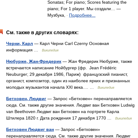
Sonatas; For piano; Scores featuring the
piano; For 1 player. Мы создали… —
Музбука,
Подробнее...
-
См. также в других словарях:
Черни, Карл
— Карл Черни Carl Czerny Основная
информация …
Википедия
Нюбурже, Жан-Фредерик
— Жан Фредерик Нюбурже, также
встречается написание Нойбургер (фр. Jean Frédéric
Neuburger; 29 декабря 1986, Париж) французский пианист,
органист, композитор, один из наиболее ярких и признанных
молодых музыкантов начала XXI века.… …
Википедия
Бетховен, Людвиг
— Запрос «Бетховен» перенаправляется
сюда. Cм. также другие значения. Людвиг ван Бетховен Ludwig
van Beethoven Людвиг ван Бетховен на портрете Карла
Штилера 1820 г. Дата рождения 17 декабря 1770 …
Википедия
Бетховен Людвиг ван
— Запрос «Бетховен»
перенаправляется сюда. Cм. также другие значения. Людвиг