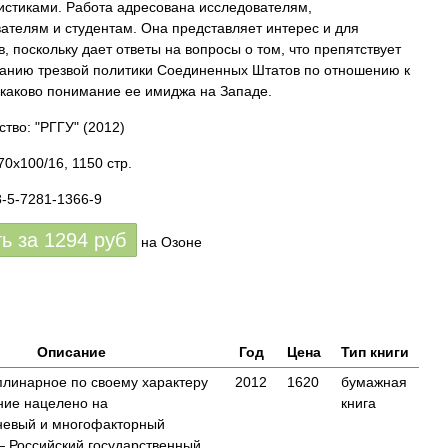
истиками. Работа адресована исследователям,
ателям и студентам. Она представляет интерес и для
в, поскольку дает ответы на вопросы о том, что препятствует
анию трезвой политики Соединенных Штатов по отношению к
 каково понимание ее имиджа на Западе.
ство: "РГГУ"
(2012)
70x100/16, 1150 стр.
8-5-7281-1366-9
ть за
1294
руб
на Озоне
Описание
Год
Цена
Тип книги
линарное по своему характеру
2012
1620
бумажная
ние нацелено на
книга
невый и многофакторный
 Российский государственный