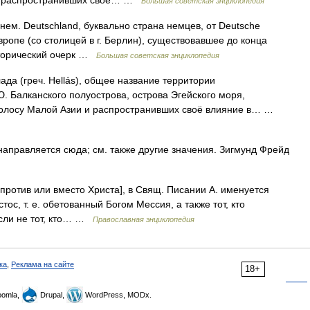
 и распространивших своё… …
Большая советская энциклопедия
нем. Deutschland, буквально страна немцев, от Deutsche
пе (со столицей в г. Берлин), существовавшее до конца
торический очерк …
Большая советская энциклопедия
да (греч. Hellás), общее название территории
. Балканского полуострова, острова Эгейского моря,
полосу Малой Азии и распространивших своё влияние в… …
правляется сюда; см. также другие значения. Зигмунд Фрейд
то против или вместо Христа], в Свящ. Писании А. именуется
ос, т. е. обетованный Богом Мессия, а также тот, кто
если не тот, кто… …
Православная энциклопедия
ка
,
Реклама на сайте
18+
omla,
Drupal,
WordPress, MODx.