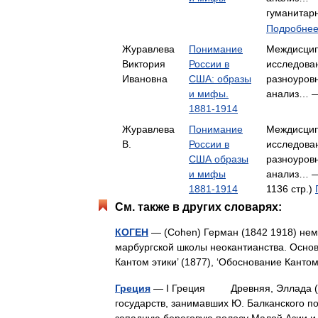
гуманитар
Подробнее.
Журавлева
Понимание
Междисцип
Виктория
России в
исследова
Ивановна
США: образы
разноуров
и мифы.
анализ… 
1881-1914
Журавлева
Понимание
Междисцип
В.
России в
исследова
США образы
разноуров
и мифы
анализ… —
1881-1914
1136 стр.)
См. также в других словарях:
КОГЕН
— (Cohen) Герман (1842 1918) нем
марбургской школы неокантианства. Основ
Кантом этики’ (1877), ‘Обоснование Канто
Греция
— I Греция Древняя, Эллада (гре
государств, занимавших Ю. Балканского п