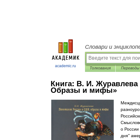
Словари и энциклоп
academic.ru
Толкования
Переводы
Книга:
В. И. Журавлева
Образы и мифы»
Междисци
разноуро
Российск
Смыслово
о России
дня" аме