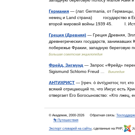
западную береговую полосу Малой Азии
Германия
— (лат. Germania, от Германцы, 
немец и Land страна) государство в Евро
второй мировой войны 1939 45. I. Ис
Греция (Древняя)
— Греция Древняя, Элла
древнегреческих государств, занимавших Ю
побережье Фракии, западную береговую 
Большая советская энциклопедия
Фрейд, Зигмунд
— Запрос «Фрейд» перена
Sigismund Schlomo Freud …
Википедия
АНТИХРИСТ
— [греч. ὁ ἀντίχριστος тот, к
всякий отрицающий то, что Иисус есть Христ
отвергает Его Богосыновство: «Кто лжец, 
© Академик, 2000-2026
Обратная связь:
Техподдерж
👣 Путешествия
Экспорт словарей на сайты
, сделанные на PHP,
Jo