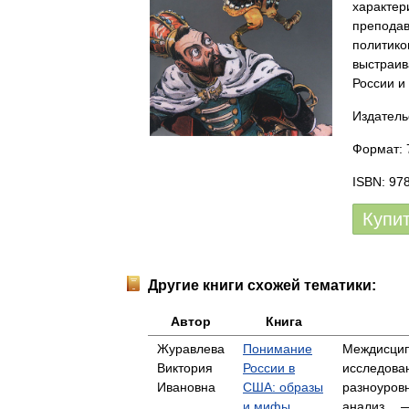
характер
преподав
политико
выстраив
России и
Издатель
Формат: 
ISBN: 97
Купи
Другие книги схожей тематики:
Автор
Книга
Журавлева
Понимание
Междисцип
Виктория
России в
исследова
Ивановна
США: образы
разноуров
и мифы
анализ… —