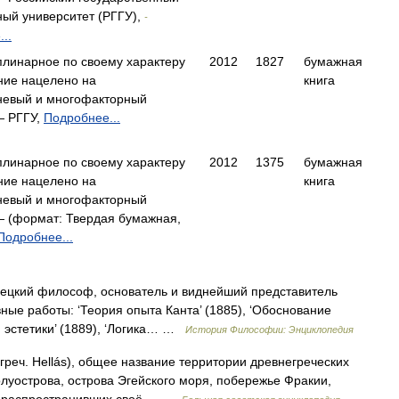
ный университет (РГГУ),
-
..
линарное по своему характеру
2012
1827
бумажная
ние нацелено на
книга
невый и многофакторный
— РГГУ,
Подробнее...
линарное по своему характеру
2012
1375
бумажная
ние нацелено на
книга
невый и многофакторный
 (формат: Твердая бумажная,
Подробнее...
ецкий философ, основатель и виднейший представитель
ные работы: ‘Теория опыта Канта’ (1885), ‘Обоснование
м эстетики’ (1889), ‘Логика… …
История Философии: Энциклопедия
ч. Hellás), общее название территории древнегреческих
олуострова, острова Эгейского моря, побережье Фракии,