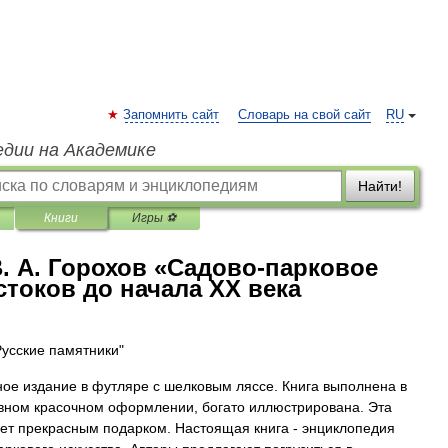
Запомнить сайт
Словарь на свой сайт
RU
едии на Академике
Найти!
Книги
Игры ⚽
В. А. Горохов «Садово-парковое
стоков до начала XX века
Русские памятники"
ое издание в футляре с шелковым ляссе. Книга выполнена в
вном красочном оформлении, богато иллюстрирована. Эта
дет прекрасным подарком. Настоящая книга - энциклопедия