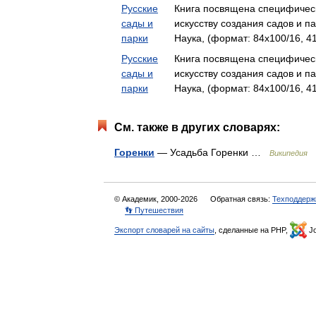
Русские
Книга посвящена специфичес
сады и
искусству создания садов и 
парки
Наука, (формат: 84x100/16, 41
Русские
Книга посвящена специфичес
сады и
искусству создания садов и 
парки
Наука, (формат: 84x100/16, 41
См. также в других словарях:
Горенки
— Усадьба Горенки …
Википедия
© Академик, 2000-2026
Обратная связь:
Техподдерж
👣 Путешествия
Экспорт словарей на сайты
, сделанные на PHP,
Jo