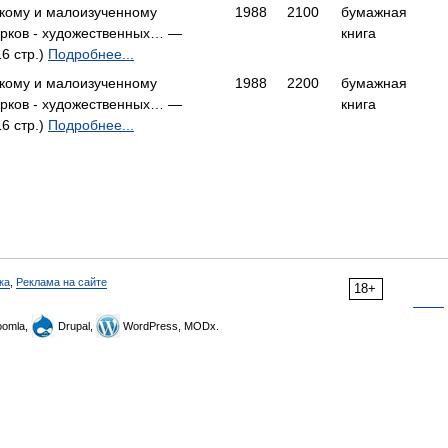
кому и малоизученному
1988
2100
бумажная
парков - художественных… —
книга
6 стр.)
Подробнее...
кому и малоизученному
1988
2200
бумажная
парков - художественных… —
книга
6 стр.)
Подробнее...
ка
,
Реклама на сайте
18+
omla,
Drupal,
WordPress, MODx.