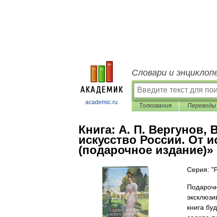
Словари и энциклоп
academic.ru
Толкования
Переводы
Книга:
А. П. Вергунов, 
искусство России. От и
(подарочное издание)»
Серия: "
Подарочн
эксклюзи
книга бу