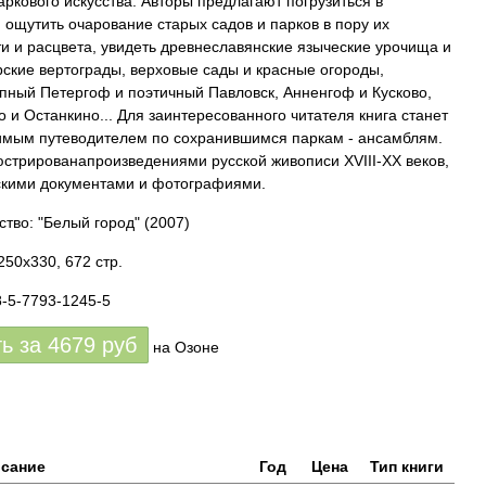
аркового искусства. Авторы предлагают погрузиться в
 ощутить очарование старых садов и парков в пору их
и и расцвета, увидеть древнеславянские языческие урочища и
ские вертограды, верховые сады и красные огороды,
пный Петергоф и поэтичный Павловск, Анненгоф и Кусково,
 и Останкино... Для заинтересованного читателя книга станет
мым путеводителем по сохранившимся паркам - ансамблям.
стрированапроизведениями русской живописи XVIII-XX веков,
кими документами и фотографиями.
ство: "Белый город"
(2007)
250x330, 672 стр.
8-5-7793-1245-5
ть за
4679
руб
на Озоне
сание
Год
Цена
Тип книги