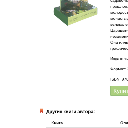
садово-п
прошлое,
молодост
монастыр
великоле
Царицыно
незамени
Она иллю
графичес
Издатель
Формат: 
ISBN: 97
Купи
Другие книги автора:
Книга
Опи