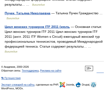
результаты… …
Википедия
Пучек, Татьяна Николаевна
— Татьяна Пучек Гражданство …
Википедия
Цикл женских турниров ITF 2011 (июль
— Основная статья:
Цикл женских турниров ITF 2011 Цикл женских турниров ITF
2011 (англ. 2011 ITF Women s Circuit) ежегодный женский тур
профессиональных теннисистов, проводимый Международной
федерацией тенниса. Статья содержит результаты… …
Википедия
© Академик, 2000-2026
18+
Обратная связь:
Техподдержка
,
Реклама на сайте
👣 Путешествия
Экспорт словарей на сайты
, сделанные на PHP,
Joomla,
Drupal,
WordPress, MODx.