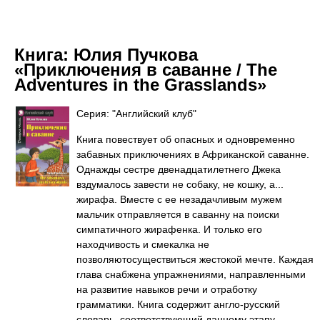
Книга:
Юлия Пучкова
«Приключения в саванне / The
Adventures in the Grasslands»
Серия: "Английский клуб"
Книга повествует об опасных и одновременно
забавных приключениях в Африканской саванне.
Однажды сестре двенадцатилетнего Джека
вздумалось завести не собаку, не кошку, а...
жирафа. Вместе с ее незадачливым мужем
мальчик отправляется в саванну на поиски
симпатичного жирафенка. И только его
находчивость и смекалка не
позволяютосуществиться жестокой мечте. Каждая
глава снабжена упражнениями, направленными
на развитие навыков речи и отработку
грамматики. Книга содержит англо-русский
словарь, соответствующий данному этапу