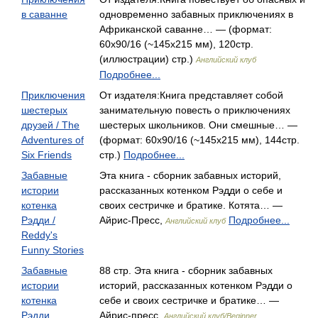
в саванне
одновременно забавных приключениях в
Африканской саванне… — (формат:
60х90/16 (~145х215 мм), 120стр.
(иллюстрации) стр.)
Английский клуб
Подробнее...
Приключения
От издателя:Книга представляет собой
шестерых
занимательную повесть о приключениях
друзей / The
шестерых школьников. Они смешные… —
Adventures of
(формат: 60х90/16 (~145х215 мм), 144стр.
Six Friends
стр.)
Подробнее...
Забавные
Эта книга - сборник забавных историй,
истории
рассказанных котенком Рэдди о себе и
котенка
своих сестричке и братике. Котята… —
Рэдди /
Айрис-Пресс,
Подробнее...
Английский клуб
Reddy's
Funny Stories
Забавные
88 стр. Эта книга - сборник забавных
истории
историй, рассказанных котенком Рэдди о
котенка
себе и своих сестричке и братике… —
Рэдди .
Айрис-пресс,
Английский клуб/Beginner