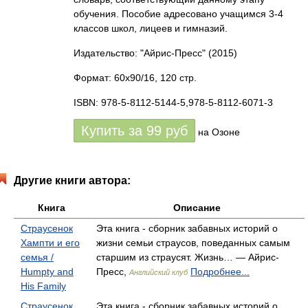
обучения. Пособие адресовано учащимся 3-4
классов школ, лицеев и гимназий.
Издательство: "Айрис-Пресс"
(2015)
Формат: 60x90/16, 120 стр.
ISBN: 978-5-8112-5144-5,978-5-8112-6071-3
Купить за
99
руб
на Озоне
Другие книги автора:
Книга
Описание
Страусенок
Эта книга - сборник забавных историй о
Хампти и его
жизни семьи страусов, поведанных самым
семья /
старшим из страусят. Жизнь… — Айрис-
Humpty and
Пресс,
Подробнее...
Английский клуб
His Family
Страусенок
Эта книга - сборник забавных историй о