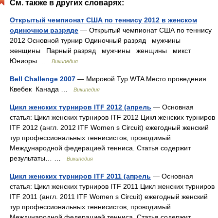
См. также в других словарях:
Открытый чемпионат США по теннису 2012 в женском
одиночном разряде
— Открытый чемпионат США по теннису
2012 Основной турнир Одиночный разряд мужчины
женщины Парный разряд мужчины женщины микст
Юниоры …
Википедия
Bell Challenge 2007
— Мировой Тур WTA Место проведения
Квебек Канада …
Википедия
Цикл женских турниров ITF 2012 (апрель
— Основная
статья: Цикл женских турниров ITF 2012 Цикл женских турниров
ITF 2012 (англ. 2012 ITF Women s Circuit) ежегодный женский
тур профессиональных теннисистов, проводимый
Международной федерацией тенниса. Статья содержит
результаты… …
Википедия
Цикл женских турниров ITF 2011 (апрель
— Основная
статья: Цикл женских турниров ITF 2011 Цикл женских турниров
ITF 2011 (англ. 2011 ITF Women s Circuit) ежегодный женский
тур профессиональных теннисистов, проводимый
Международной федерацией тенниса. Статья содержит