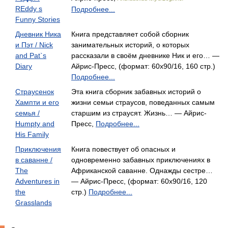
REddy s
Подробнее...
Funny Stories
Дневник Ника
Книга представляет собой сборник
и Пэт / Nick
занимательных историй, о которых
and Pat`s
рассказали в своём дневнике Ник и его… —
Diary
Айрис-Пресс, (формат: 60x90/16, 160 стр.)
Подробнее...
Страусенок
Эта книга сборник забавных историй о
Хампти и его
жизни семьи страусов, поведанных самым
семья /
старшим из страусят. Жизнь… — Айрис-
Humpty and
Пресс,
Подробнее...
His Family
Приключения
Книга повествует об опасных и
в саванне /
одновременно забавных приключениях в
The
Африканской саванне. Однажды сестре…
Adventures in
— Айрис-Пресс, (формат: 60x90/16, 120
the
стр.)
Подробнее...
Grasslands