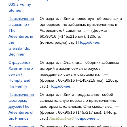
039;s Funny
Stories
Приключения
От издателя:Книга повествует об опасных и
в саванне /
одновременно забавных приключениях в
The
Африканской саванне… — (формат:
Adventures in
60х90/16 (~145х215 мм), 120стр.
the
(иллюстрации) стр.)
Подробнее...
Grasslands:
Beginner
Страусенок
От издателя:Эта книга - сборник забавных
Хампти и его
историй о жизни семьи страусов,
семья /
поведанных самым старшим из… —
Humpty and
(формат: 60х90/16 (~145х215 мм), 120стр.
His Family
стр.)
Подробнее...
Приключения
От издателя:Книга представляет собой
шестерых
занимательную повесть о приключениях
друзей/The
шестерых школьников. Они смешные… —
Adventures of
(формат: 60x90/16 (145х217 мм), 144стр.
Six Friends
стр.)
Подробнее...
Английский клуб
Приключения
От издателя:Книга повествует об опасных и