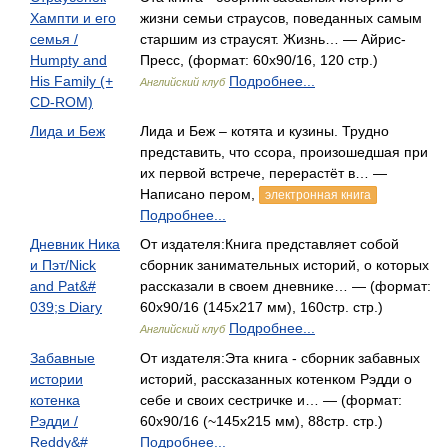
Хампти и его
жизни семьи страусов, поведанных самым
семья /
старшим из страусят. Жизнь… — Айрис-
Humpty and
Пресс, (формат: 60x90/16, 120 стр.)
His Family (+
Подробнее...
Английский клуб
CD-ROM)
Лида и Беж
Лида и Беж – котята и кузины. Трудно
представить, что ссора, произошедшая при
их первой встрече, перерастёт в… —
Написано пером,
электронная книга
Подробнее...
Дневник Ника
От издателя:Книга представляет собой
и Пэт/Nick
сборник занимательных историй, о которых
and Pat&#
рассказали в своем дневнике… — (формат:
039;s Diary
60x90/16 (145х217 мм), 160стр. стр.)
Подробнее...
Английский клуб
Забавные
От издателя:Эта книга - сборник забавных
истории
историй, рассказанных котенком Рэдди о
котенка
себе и своих сестричке и… — (формат:
Рэдди /
60х90/16 (~145х215 мм), 88стр. стр.)
Reddy&#
Подробнее...