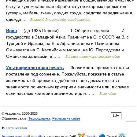
имеющих практическое назначение в общественном и частном
быту, и художественная обработка утилитарных предметов
(утварь, мебель, ткани, орудия труда, средства передвижения,
одежда …
Большой Энциклопедический словарь
Иран
— (до 1935 Персия) I. Общие сведения И.
государство в Западной Азии. Граничит на С. с СССР, на З. с
Турцией и Ираком, на В. с Афганистаном и Пакистаном.
Омывается на С. Каспийским морем, на Ю. Персидским и
Оманским заливами, в… …
Большая советская энциклопедия
Ультрафиолетовая печать
— Значимость предмета статьи
поставлена под сомнение. Пожалуйста, покажите в статье
значимость её предмета, добавив в неё доказательства
значимости по частным критериям значимости или, в случае
если частные критерии значимости для… …
Википедия
© Академик, 2000-2026
18+
Обратная связь:
Техподдержка
,
Реклама на сайте
👣 Путешествия
Экспорт словарей на сайты
, сделанные на PHP,
Joomla,
Drupal,