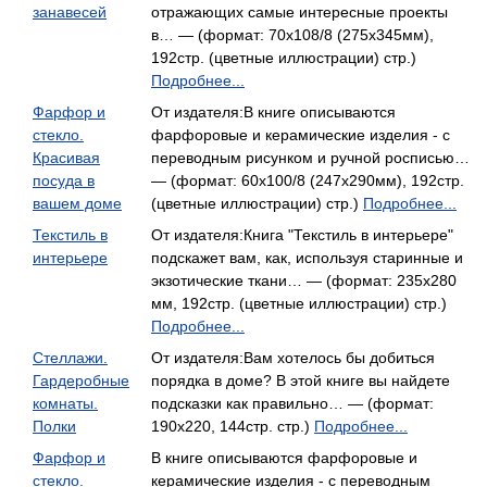
занавесей
отражающих самые интересные проекты
в… — (формат: 70x108/8 (275x345мм),
192стр. (цветные иллюстрации) стр.)
Подробнее...
Фарфор и
От издателя:В книге описываются
стекло.
фарфоровые и керамические изделия - с
Красивая
переводным рисунком и ручной росписью…
посуда в
— (формат: 60x100/8 (247x290мм), 192стр.
вашем доме
(цветные иллюстрации) стр.)
Подробнее...
Текстиль в
От издателя:Книга "Текстиль в интерьере"
интерьере
подскажет вам, как, используя старинные и
экзотические ткани… — (формат: 235х280
мм, 192стр. (цветные иллюстрации) стр.)
Подробнее...
Стеллажи.
От издателя:Вам хотелось бы добиться
Гардеробные
порядка в доме? В этой книге вы найдете
комнаты.
подсказки как правильно… — (формат:
Полки
190x220, 144стр. стр.)
Подробнее...
Фарфор и
В книге описываются фарфоровые и
стекло.
керамические изделия - с переводным