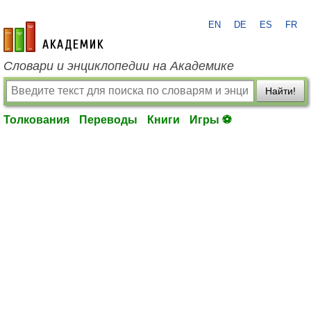
EN
DE
ES
FR
academic.ru
Словари и энциклопедии на Академике
Найти!
Толкования
Переводы
Книги
Игры ⚽