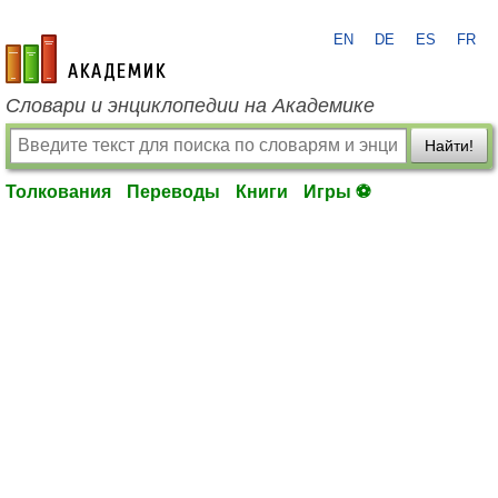
EN
DE
ES
FR
academic.ru
Словари и энциклопедии на Академике
Найти!
Толкования
Переводы
Книги
Игры ⚽