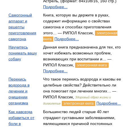
Астрель, (формат: 84x108/16, 160 стр.)
Подробнее...
Самогонный
Книга, которую вы держите в руках,
аппарат и
содержит информацию о свойствах
рецепты
самогона и способах приготовления
приготовления
этого… — РИПОЛ Классик,
электронная
самогона
Подробнее...
книга
Научитесь
Данная книга предназначена для тех, кто
понимать вашу
хочет избежать возможных проблем,
собаку
возникающих при воспитании и… —
РИПОЛ Классик,
электронная книга
Подробнее...
Перекись
Что такое перекись водорода и каковы ее
водорода в
целебные свойства? Действительно ли
лечении и
она помогает при лечении многих… —
очищении
РИПОЛ Классик,
Здоровый образ жизни и
организма
Подробнее...
электронная книга
долголетие
Как навсегда
Большинство людей старше 40 лет
избавиться от
страдают суставными заболеваниями,
боли в
являющимися причиной постоянных