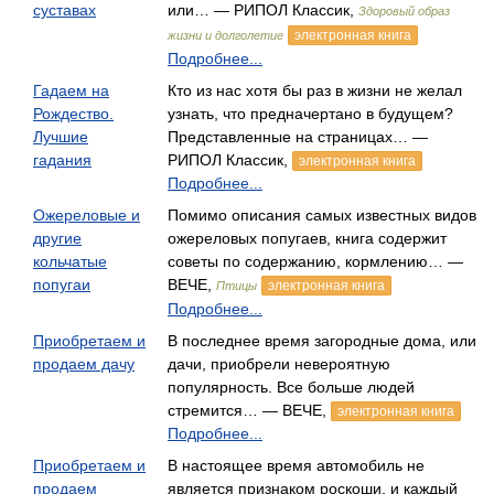
суставах
или… — РИПОЛ Классик,
Здоровый образ
электронная книга
жизни и долголетие
Подробнее...
Гадаем на
Кто из нас хотя бы раз в жизни не желал
Рождество.
узнать, что предначертано в будущем?
Лучшие
Представленные на страницах… —
гадания
РИПОЛ Классик,
электронная книга
Подробнее...
Ожереловые и
Помимо описания самых известных видов
другие
ожереловых попугаев, книга содержит
кольчатые
советы по содержанию, кормлению… —
попугаи
ВЕЧЕ,
электронная книга
Птицы
Подробнее...
Приобретаем и
В последнее время загородные дома, или
продаем дачу
дачи, приобрели невероятную
популярность. Все больше людей
стремится… — ВЕЧЕ,
электронная книга
Подробнее...
Приобретаем и
В настоящее время автомобиль не
продаем
является признаком роскоши, и каждый