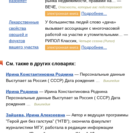
разоряет
рынка недвижимости, правами на… —
ВЕЧЕ,
Опасности, которые вас подстерегают
Подробнее...
электронная книга
Лекарственные
У большинства людей слово «дача»
свойства
вызывает ассоциации с многочасовой
овощей и
работой на участке и утомительными… —
фруктов
РИПОЛ Классик,
Четыре сезона (Рипол)
вашего участка
Подробнее...
электронная книга
См. также в других словарях:
Ирина Константиновна Роднина
— Персональные данные
Выступает за Россия ( СССР) Дата рождения …
Википедия
Ирина Роднина
— Ирина Константиновна Роднина
Персональные данные Выступает за Россия ( СССР) Дата
рождения …
Википедия
Зайцева, Ирина Алексеевна
— Автор и ведущая программы
"Герой дня без галстука" ("НТВ"); окончила факультет
журналистики МГУ; работала в редакции информации