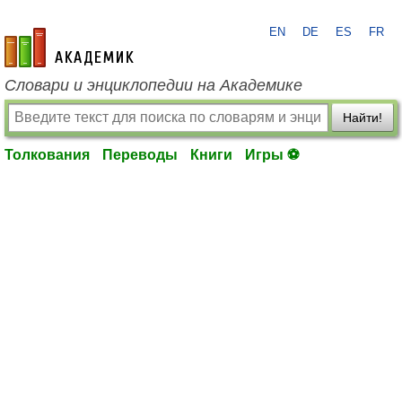
EN
DE
ES
FR
academic.ru
Словари и энциклопедии на Академике
Найти!
Толкования
Переводы
Книги
Игры ⚽