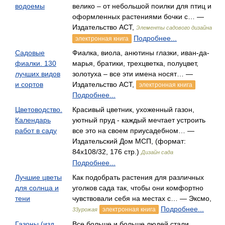
водоемы
велико – от небольшой поилки для птиц и
оформленных растениями бочки с… —
Издательство АСТ,
Элементы садового дизайна
Подробнее...
электронная книга
Садовые
Фиалка, виола, анютины глазки, иван-да-
фиалки. 130
марья, братики, трехцветка, полуцвет,
лучших видов
золотуха – все эти имена носят… —
и сортов
Издательство АСТ,
электронная книга
Подробнее...
Цветоводство.
Красивый цветник, ухоженный газон,
Календарь
уютный пруд - каждый мечтает устроить
работ в саду
все это на своем приусадебном… —
Издательский Дом МСП, (формат:
84x108/32, 176 стр.)
Дизайн сада
Подробнее...
Лучшие цветы
Как подобрать растения для различных
для солнца и
уголков сада так, чтобы они комфортно
тени
чувствовали себя на местах с… — Эксмо,
Подробнее...
электронная книга
33урожая
Газоны (изд.
Все больше и больше людей стали