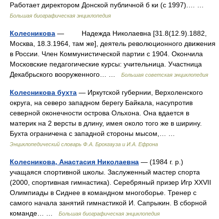
Работает директором Донской публичной б ки (с 1997).… …
Большая биографическая энциклопедия
Колесникова
— Надежда Николаевна [31.8(12.9).1882,
Москва, 18.3.1964, там же], деятель революционного движения
в России. Член Коммунистической партии с 1904. Окончила
Московские педагогические курсы: учительница. Участница
Декабрьского вооруженного… …
Большая советская энциклопедия
Колесникова бухта
— Иркутской губернии, Верхоленского
округа, на северо западном берегу Байкала, насупротив
северной оконечности острова Ольхона. Она вдается в
материк на 2 версты в длину, имея около того же в ширину.
Бухта ограничена с западной стороны мысом,… …
Энциклопедический словарь Ф.А. Брокгауза и И.А. Ефрона
Колесникова, Анастасия Николаевна
— (1984 г. р.)
учащаяся спортивной школы. Заслуженный мастер спорта
(2000, спортивная гимнастика). Серебряный призер Игр XXVII
Олимпиады в Сиднее в командном многоборье. Тренер с
самого начала занятий гимнастикой И. Сапрыкин. В сборной
команде… …
Большая биографическая энциклопедия