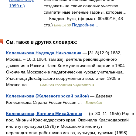
1999 г. )
создавать на своих садовых участках
симпатичные зеленые газоны, которые…
— Кладезь-Букс, (формат: 60x90/16, 48
стр.)
Подробнее...
Больше 30
См. также в других словарях:
Колесникова Надежда Николаевна
— [31.8(12.9).1882,
Москва, ‒ 18.3.1964, там же], деятель революционного
движения в России. Член Коммунистической партии с 1904.
Окончила Московские педагогические курсы: учительница.
Участница Декабрьского вооруженного восстания 1905 в
Москве на… …
Большая советская энциклопедия
Колесникова (Железногорский район)
— Деревня
Колесникова Страна РоссияРоссия …
Википедия
Колесникова, Евгения Михайловна
— (р. 30. 11. 1955) Род. в
пос. Мирный Краснодарского края. Окончила Краснодарский
институт культуры (1978) и Московский институт
переподготовки работников иск ва, культуры, туризма (1998).