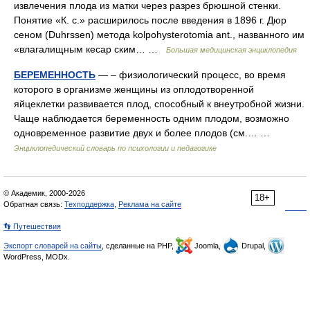
извлечения плода из матки через разрез брюшной стенки.
Понятие «К. с.» расширилось после введения в 1896 г. Дюр
сеном (Duhrssen) метода kolpohysterotomia ant., названного им
«влагалищным кесар ским… …
Большая медицинская энциклопедия
БЕРЕМЕННОСТЬ
— – физиологический процесс, во время
которого в организме женщины из оплодотворенной
яйцеклетки развивается плод, способный к внеутробной жизни.
Чаще наблюдается беременность одним плодом, возможно
одновременное развитие двух и более плодов (см.… …
Энциклопедический словарь по психологии и педагогике
© Академик, 2000-2026
18+
Обратная связь:
Техподдержка
,
Реклама на сайте
👣 Путешествия
Экспорт словарей на сайты
, сделанные на PHP,
Joomla,
Drupal,
WordPress, MODx.