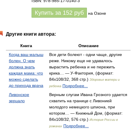
ISBN: 978-985-17-0140-3
Купить за
152
руб
на Озоне
Другие книги автора:
Книга
Описание
Когда ваш малыш
Все дети болеют - одни чаще, другие
болен. О чем
реже. Никому еще не удавалось
должна знать
вырастить ребенка и не пережить
каждая мама: что
крика… — У-Фактория, (формат:
можно сделать
84x108/32, 368 стр.)
Здоровье матери и
до прихода врача
Подробнее...
ребенка
Ливонское
Верным слугам Ивана Грозного удается
зерцало
схватить на границе с Ливонией
молодого немецкого шпиона, при
котором… — Книжный Дом, (формат:
84x108/32, 576 стр.)
История России в
Подробнее...
романах