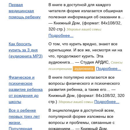
Первая
В книге в доступной для каждого
медицинская
читателя форме излагается обширная
помощь ребенку
полезная информация об оказании в…
— Книжный Дом, (формат: 84x108/32,
320 стр.)
Здоровье вашей семьи
Подробнее...
Как бросить
О том, что курить вредно, знают все
курить за 3 дня
курильщики. И все же, несмотря ни на
(аудиокнига MP3)
что, продолжают курить. Эта
аудиокнига… — Студия АРДИС,
Сеансы
Подробнее...
аудиокнига
психотренинга
Физическое и
В книге популярно излагаются все
психическое
вопросы физического и психического
развитие ребенка
развития ребенка, а также его… —
от рождения до
Книжный Дом, (формат: 84x108/32, 320
школы
стр.)
Подробнее...
Здоровье вашей семьи
Все о ребенке
В энциклопедии в доступной всем,
первых трех лет
популярной форме изложены все
жизни.
вопросы и проблемы, связанные с
Популярная
рождением… — Книжный Дом,