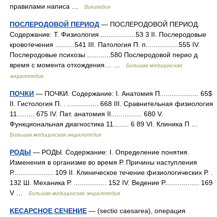
правилами написа …
Википедия
ПОСЛЕРОДОВОЙ ПЕРИОД
— ПОСЛЕРОДОВОЙ ПЕРИОД.
Содержание: Т. Физиология...................53 3 II. Послеродовые
кровотечения ..........541 III. Патология П. п.................555 IV.
Послеродовые психозы ............580 Послеродовой перио д
время с момента отхождения… …
Большая медицинская
энциклопедия
ПОЧКИ
— ПОЧКИ. Содержание: I. Анатомия П.................... 65$
II. Гистология П. . ................ 668 III. Сравнительная физиология
11......... 675 IV. Пат. анатомия II................ 680 V.
Функциональная диагностика 11........ 6 89 VІ. Клиника П …
Большая медицинская энциклопедия
РОДЫ
— РОДЫ. Содержание: I. Определение понятия.
Изменения в организме во время Р. Причины наступления
Р..................... 109 II. Клиническое течение физиологических Р. .
132 Ш. Механика Р. ................. 152 IV. Ведение Р.................. 169
V …
Большая медицинская энциклопедия
KECAPCHOE СЕЧЕНИЕ
— (sectio caesarea), операция