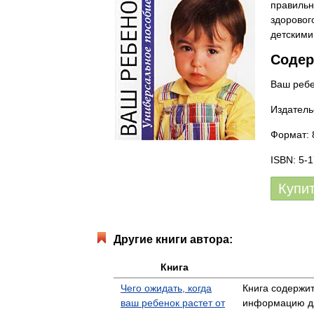
правильн
здоровог
детскими
Содер
Ваш ребе
Издатель
Формат: 
ISBN: 5-
Купи
Другие книги автора:
Книга
Чего ожидать, когда
Книга содержи
ваш ребенок растет от
информацию дл