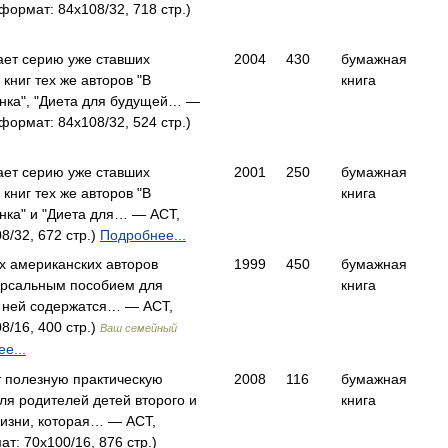
(формат: 84x108/32, 718 стр.)
ает серию уже ставших
2004
430
бумажная
книг тех же авторов "В
книга
нка", "Диета для будущей… —
(формат: 84x108/32, 524 стр.)
ает серию уже ставших
2001
250
бумажная
книг тех же авторов "В
книга
нка" и "Диета для… — АСТ,
8/32, 672 стр.)
Подробнее...
х американских авторов
1999
450
бумажная
ерсальным пособием для
книга
 ней содержатся… — АСТ,
8/16, 400 стр.)
Ваш семейный
е...
т полезную практическую
2008
116
бумажная
я родителей детей второго и
книга
жизни, которая… — АСТ,
ат: 70x100/16, 876 стр.)