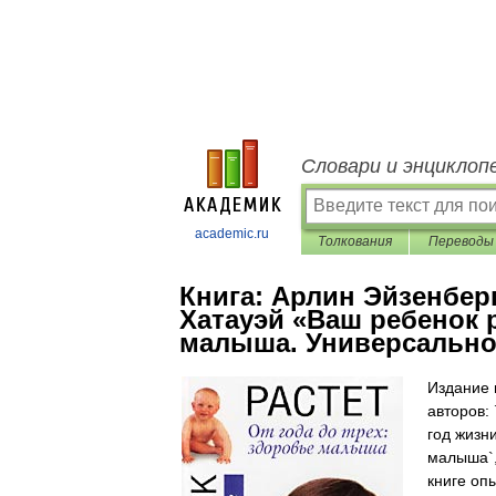
Словари и энциклоп
academic.ru
Толкования
Переводы
Книга:
Арлин Эйзенберг
Хатауэй «Ваш ребенок р
малыша. Универсально
Издание 
авторов:
год жизн
малыша`, 
книге оп