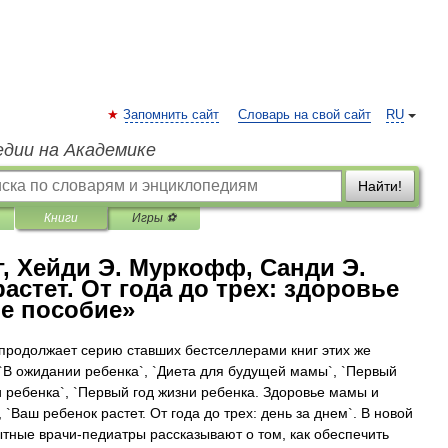
Запомнить сайт
Словарь на свой сайт
RU
едии на Академике
Найти!
Книги
Игры ⚽
, Хейди Э. Муркофф, Санди Э.
астет. От года до трех: здоровье
е пособие»
продолжает серию ставших бестселлерами книг этих же
 `В ожидании ребенка`, `Диета для будущей мамы`, `Первый
и ребенка`, `Первый год жизни ребенка. Здоровье мамы и
`Ваш ребенок растет. От года до трех: день за днем`. В новой
ытные врачи-педиатры рассказывают о том, как обеспечить