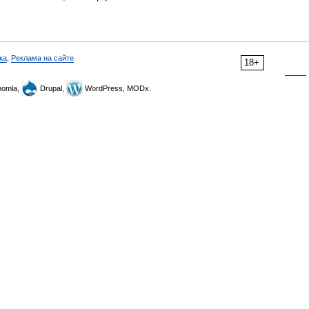
ка
,
Реклама на сайте
18+
omla,
Drupal,
WordPress, MODx.