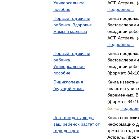
Универсальное
АСТ, Астрель, 
пособие
Подробнее...
Первый год жизни
Книга продолж
ребенка. Здоровье
бестселлерами 
мамы и малыша
ожидании ребе
АСТ, Астрель, 
Подробнее...
Первый год жизни
Книга продолж
ребенка.
бестселлерами 
Универсальное
ожидании ребе
пособие
(формат: 84x10
Энциклопедия
Книга известны
будущей мамы
является унив
беременных. В
(формат: 84x10
Подробне
доктор
Чего ожидать, когда
Книга содержи
ваш ребенок растет от
информацию дл
года до трех
третьего года 
Астрель, (форм