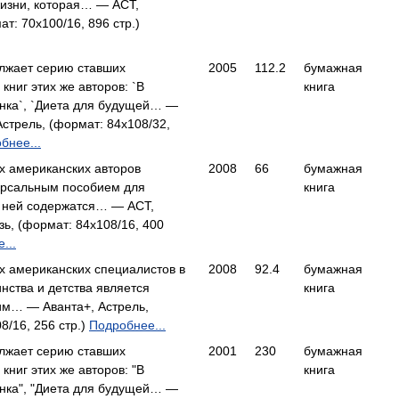
жизни, которая… — АСТ,
ат: 70x100/16, 896 стр.)
лжает серию ставших
2005
112.2
бумажная
книг этих же авторов: `В
книга
нка`, `Диета для будущей… —
Астрель, (формат: 84x108/32,
бнее...
х американских авторов
2008
66
бумажная
ерсальным пособием для
книга
 ней содержатся… — АСТ,
зь, (формат: 84x108/16, 400
...
х американских специалистов в
2008
92.4
бумажная
нства и детства является
книга
м… — Аванта+, Астрель,
8/16, 256 стр.)
Подробнее...
лжает серию ставших
2001
230
бумажная
книг этих же авторов: "В
книга
нка", "Диета для будущей… —