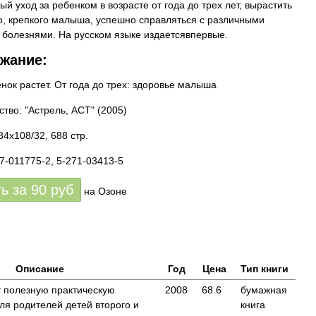
ый уход за ребенком в возрасте от года до трех лет, вырастить
о, крепкого малыша, успешно справляться с различными
 болезнями. На русском языке издаетсявпервые.
жание:
нок растет. От года до трех: здоровье малыша
ство: "Астрель, АСТ"
(2005)
84x108/32, 688 стр.
17-011775-2, 5-271-03413-5
ть за
90
руб
на Озоне
Описание
Год
Цена
Тип книги
т полезную практическую
2008
68.6
бумажная
я родителей детей второго и
книга