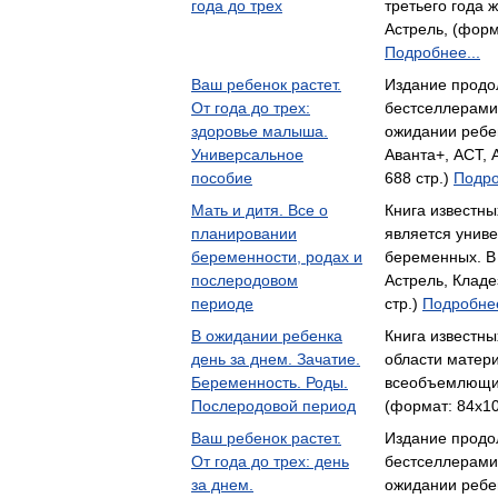
года до трех
третьего года 
Астрель, (форм
Подробнее...
Ваш ребенок растет.
Издание продо
От года до трех:
бестселлерами 
здоровье малыша.
ожидании ребе
Универсальное
Аванта+, АСТ, 
пособие
688 стр.)
Подро
Мать и дитя. Все о
Книга известны
планировании
является унив
беременности, родах и
беременных. В
послеродовом
Астрель, Кладе
периоде
стр.)
Подробнее
В ожидании ребенка
Книга известны
день за днем. Зачатие.
области матери
Беременность. Роды.
всеобъемлющи
Послеродовой период
(формат: 84x10
Ваш ребенок растет.
Издание продо
От года до трех: день
бестселлерами 
за днем.
ожидании ребе