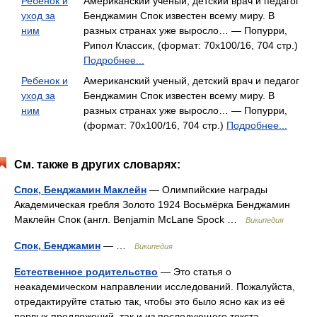
Ребенок и
Американский учёный, детский врач и педагог
уход за
Бенджамин Спок известен всему миру. В
ним
разных странах уже выросло… — Попурри,
Рипол Классик, (формат: 70x100/16, 704 стр.)
Подробнее...
Ребенок и
Американский ученый, детский врач и педагог
уход за
Бенджамин Спок известен всему миру. В
ним
разных странах уже выросло… — Попурри,
(формат: 70x100/16, 704 стр.)
Подробнее...
См. также в других словарях:
Спок, Бенджамин Маклейн
— Олимпийские награды
Академическая гребля Золото 1924 Восьмёрка Бенджамин
Маклейн Спок (англ. Benjamin McLane Spock …
Википедия
Спок, Бенджамин
— …
Википедия
Естественное родительство
— Это статья о
неакадемическом направлении исследований. Пожалуйста,
отредактируйте статью так, чтобы это было ясно как из её
первых предложений, так и из последующего текста.