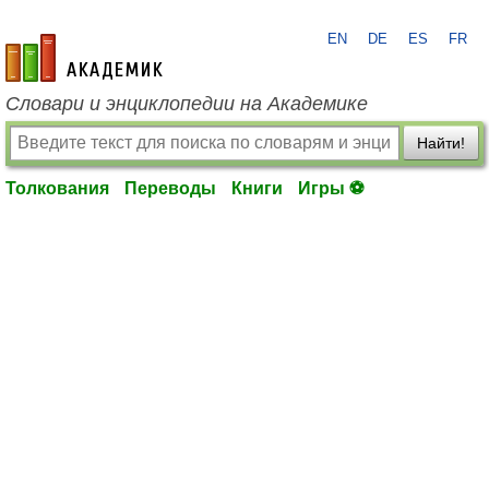
EN
DE
ES
FR
academic.ru
Словари и энциклопедии на Академике
Найти!
Толкования
Переводы
Книги
Игры ⚽