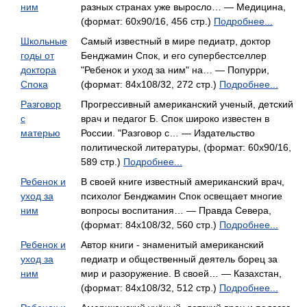
ним
разных странах уже выросло… — Медицина,
(формат: 60x90/16, 456 стр.)
Подробнее...
Школьные
Самый известный в мире педиатр, доктор
годы от
Бенджамин Спок, и его супербестселлер
доктора
"Ребенок и уход за ним" на… — Попурри,
Спока
(формат: 84x108/32, 272 стр.)
Подробнее...
Разговор
Прогрессивный американский ученый, детский
с
врач и педагог Б. Спок широко известен в
матерью
России. "Разговор с… — Издательство
политической литературы, (формат: 60x90/16,
589 стр.)
Подробнее...
Ребенок и
В своей книге известный американский врач,
уход за
психолог Бенджамин Спок освещает многие
ним
вопросы воспитания… — Правда Севера,
(формат: 84x108/32, 560 стр.)
Подробнее...
Ребенок и
Автор книги - знаменитый американский
уход за
педиатр и общественный деятель борец за
ним
мир и разоружение. В своей… — Казахстан,
(формат: 84x108/32, 512 стр.)
Подробнее...