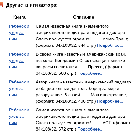
Другие книги автора:
Книга
Описание
Ребенок и
Самая известная книга знаменитого
уход за
американского педиатра и педагога доктора
ним
Спока пользуется огромной… — Альта-Принт,
(формат: 84x108/32, 544 стр.)
Подробнее...
Ребенок и
В своей книге известный американский врач,
уход за
психолог Бенджамин Спок освещает многие
ним
вопросы воспитания… — Пресса, (формат:
84x108/32, 608 стр.)
Подробнее...
Ребенок и
Автор книги - известный американский педиатр
уход за
и общественный деятель, борец за мир и
ним
разоружение. В своей… — Машиностроение,
(формат: 84x108/32, 496 стр.)
Подробнее...
Ребенок и
Самая известная книга знаменитого
уход за
американского педиатра и педагога доктора
ним
Спока пользуется огромной… — АСТ, (формат:
84x108/32, 672 стр.)
Подробнее...