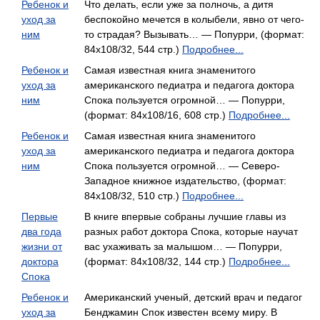
Ребенок и
Что делать, если уже за полночь, а дитя
уход за
беспокойно мечется в колыбели, явно от чего-
ним
то страдая? Вызывать… — Попурри, (формат:
84x108/32, 544 стр.)
Подробнее...
Ребенок и
Самая известная книга знаменитого
уход за
американского педиатра и педагога доктора
ним
Спока пользуется огромной… — Попурри,
(формат: 84x108/16, 608 стр.)
Подробнее...
Ребенок и
Самая известная книга знаменитого
уход за
американского педиатра и педагога доктора
ним
Спока пользуется огромной… — Северо-
Западное книжное издательство, (формат:
84x108/32, 510 стр.)
Подробнее...
Первые
В книге впервые собраны лучшие главы из
два года
разных работ доктора Спока, которые научат
жизни от
вас ухаживать за малышом… — Попурри,
доктора
(формат: 84x108/32, 144 стр.)
Подробнее...
Спока
Ребенок и
Американский ученый, детский врач и педагог
уход за
Бенджамин Спок известен всему миру. В