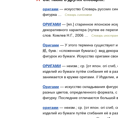
оригами
— искусство Словарь русских сино
фигурка …
Словарь синонимов
ОРИГАМИ
— [яп.] старинное японское иск
декоративного характера (путем ее перег
слов. Комлев Н.Г., 2006 …
Словарь иностранн
Оригами
— У этого термина существуют и
紙, букв.: «сложенная бумага») вид декора
фигурок из бумаги. Искусство оригами 
ОРИГАМИ
— неизм.; ср. [от япон. ori сгиб
изделий из бумаги путём сгибания её в ра
занимается в кружке оригами. // Изделие
Оригами
— искусство складывания фигуро
разных цветов, определенного формата, с
фигурку. Последние отличаются большой
оригами
— неизм.; ср. (от япон. ori сгиб,
изделий из бумаги путём сгибания её в ра