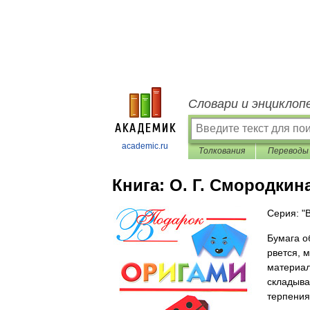
Словари и энциклоп
academic.ru
Толкования
Переводы
Книга:
О. Г. Смородкин
Серия: "
Бумага о
рвется, 
материал
складыва
терпения