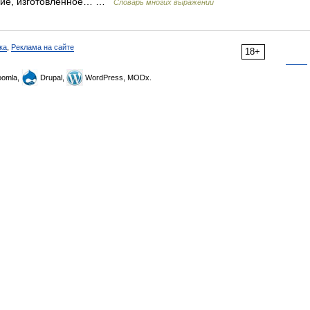
делие, изготовленное… …
Словарь многих выражений
ка
,
Реклама на сайте
18+
omla,
Drupal,
WordPress, MODx.