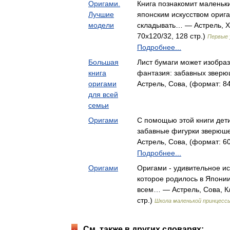
Оригами.
Книга познакомит маленьк
Лучшие
японским искусством ориг
модели
складывать… — Астрель, Ха
70x120/32, 128 стр.)
Первые 
Подробнее...
Большая
Лист бумаги может изобраз
книга
фантазия: забавных зверю
оригами
Астрель, Сова, (формат: 84
для всей
семьи
Оригами
С помощью этой книги дети
забавные фигурки зверюше
Астрель, Сова, (формат: 60
Подробнее...
Оригами
Оригами - удивительное ис
которое родилось в Японии
всем… — Астрель, Сова, Кл
стр.)
Школа маленькой принцесс
См. также в других словарях: