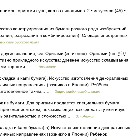
нимов. оригами сущ., кол во синонимов: 2 • искусство (45) •
усство конструирования из бумаги разного рода изображений
ибания, разрезания и комбинирования). Словарь иностранных
ых слов русского языка
 другие значения, см. Оригами (значения). Оригами (яп. 折り
тивно прикладного искусства; древнее искусство складывания
своими корнями… …
Википедия
, складка и kami бумага]. Искусство изготовления декоративных
зличных направлениях (возникло в Японии). Ребёнок
, изготовленное таким… …
Энциклопедический словарь
к из бумаги. Для оригами продается специальная бумага
 приложением схем, показывающих, как сделать ту или иную
 выразительностью и сложностью …
Вся Япония
 складка и kami бумага) а) Искусство изготовления декоративных
зличных направлениях (возникло в Японии) Ребёнок