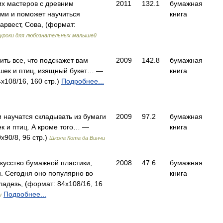
их мастеров с древним
2011
132.1
бумажная
ами и поможет научиться
книга
рвест, Сова, (формат:
уроки для любознательных малышей
ить все, что подскажет вам
2009
142.8
бумажная
шек и птиц, изящный букет… —
книга
x108/16, 160 стр.)
Подробнее...
 научатся складывать из бумаги
2009
97.2
бумажная
к и птиц. А кроме того… —
книга
x90/8, 96 стр.)
Школа Кота да Винчи
кусство бумажной пластики,
2008
47.6
бумажная
. Сегодня оно популярно во
книга
адезь, (формат: 84x108/16, 16
Подробнее...
ы