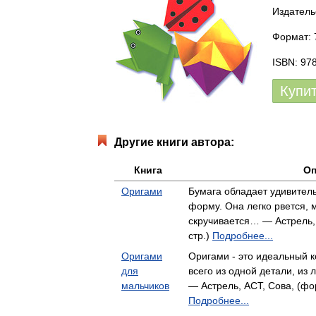
Издатель
Формат: 7
ISBN: 97
Купи
Другие книги автора:
Книга
Оп
Оригами
Бумага обладает удивител
форму. Она легко рвется, м
скручивается… — Астрель, 
стр.)
Подробнее...
Оригами
Оригами - это идеальный к
для
всего из одной детали, из
мальчиков
— Астрель, АСТ, Сова, (фор
Подробнее...