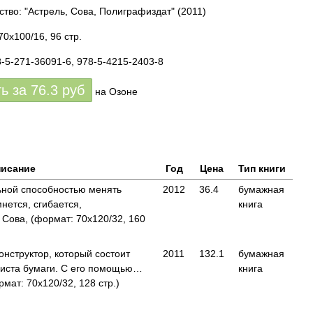
ство: "Астрель, Сова, Полиграфиздат"
(2011)
0x100/16, 96 стр.
8-5-271-36091-6, 978-5-4215-2403-8
ть за
76.3
руб
на Озоне
исание
Год
Цена
Тип книги
ьной способностью менять
2012
36.4
бумажная
нется, сгибается,
книга
Сова, (формат: 70x120/32, 160
онструктор, который состоит
2011
132.1
бумажная
 листа бумаги. С его помощью…
книга
мат: 70x120/32, 128 стр.)