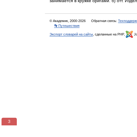
занимается в кружке оригами. б) отт. Из
© Академик, 2000-2026
Обратная связь:
Техподдерж
👣 Путешествия
Экспорт словарей на сайты
, сделанные на PHP,
Jo
3