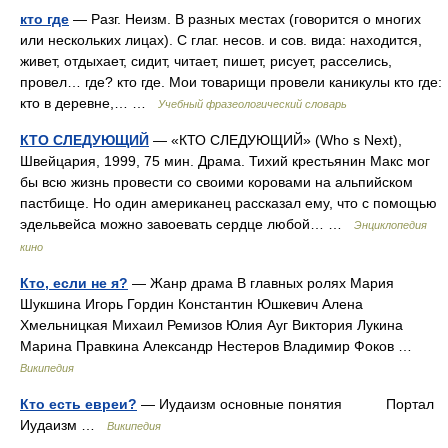
кто где
— Разг. Неизм. В разных местах (говорится о многих
или нескольких лицах). С глаг. несов. и сов. вида: находится,
живет, отдыхает, сидит, читает, пишет, рисует, расселись,
провел… где? кто где. Мои товарищи провели каникулы кто где:
кто в деревне,… …
Учебный фразеологический словарь
КТО СЛЕДУЮЩИЙ
— «КТО СЛЕДУЮЩИЙ» (Who s Next),
Швейцария, 1999, 75 мин. Драма. Тихий крестьянин Макс мог
бы всю жизнь провести со своими коровами на альпийском
пастбище. Но один американец рассказал ему, что с помощью
эдельвейса можно завоевать сердце любой… …
Энциклопедия
кино
Кто, если не я?
— Жанр драма В главных ролях Мария
Шукшина Игорь Гордин Константин Юшкевич Алена
Хмельницкая Михаил Ремизов Юлия Ауг Виктория Лукина
Марина Правкина Александр Нестеров Владимир Фоков …
Википедия
Кто есть евреи?
— Иудаизм основные понятия Портал
Иудаизм …
Википедия