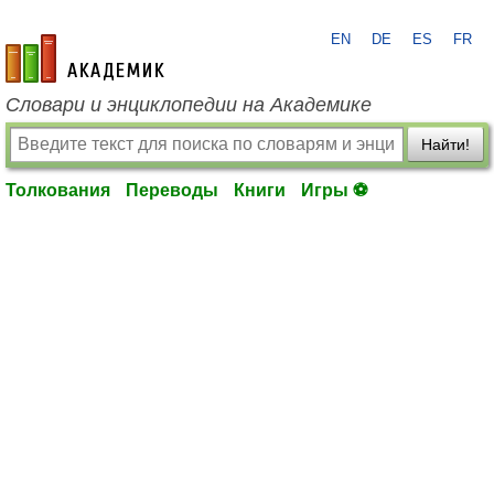
EN
DE
ES
FR
academic.ru
Словари и энциклопедии на Академике
Найти!
Толкования
Переводы
Книги
Игры ⚽