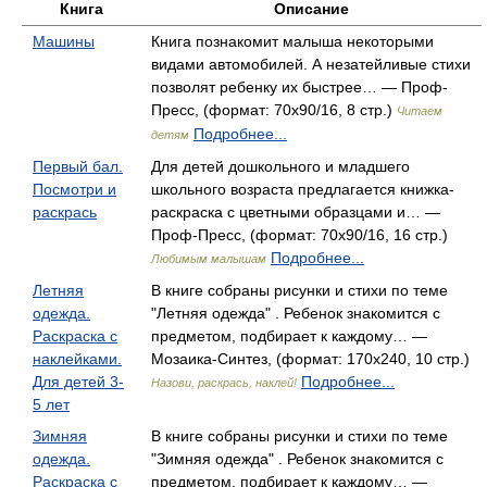
Книга
Описание
Машины
Книга познакомит малыша некоторыми
видами автомобилей. А незатейливые стихи
позволят ребенку их быстрее… — Проф-
Пресс, (формат: 70x90/16, 8 стр.)
Читаем
Подробнее...
детям
Первый бал.
Для детей дошкольного и младшего
Посмотри и
школьного возраста предлагается книжка-
раскрась
раскраска с цветными образцами и… —
Проф-Пресс, (формат: 70x90/16, 16 стр.)
Подробнее...
Любимым малышам
Летняя
В книге собраны рисунки и стихи по теме
одежда.
"Летняя одежда" . Ребенок знакомится с
Раскраска с
предметом, подбирает к каждому… —
наклейками.
Мозаика-Синтез, (формат: 170x240, 10 стр.)
Для детей 3-
Подробнее...
Назови, раскрась, наклей!
5 лет
Зимняя
В книге собраны рисунки и стихи по теме
одежда.
"Зимняя одежда" . Ребенок знакомится с
Раскраска с
предметом, подбирает к каждому… —