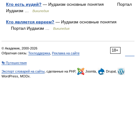
Кто есть иудей?
— Иудаизм основные понятия Портал
Иудаизм …
Википедия
Кто является евреем?
— Иудаизм основные понятия
Портал Иудаизм …
Википедия
© Академик, 2000-2026
18+
Обратная связь:
Техподдержка
,
Реклама на сайте
👣 Путешествия
Экспорт словарей на сайты
, сделанные на PHP,
Joomla,
Drupal,
WordPress, MODx.