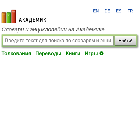
EN
DE
ES
FR
academic.ru
Словари и энциклопедии на Академике
Найти!
Толкования
Переводы
Книги
Игры ⚽