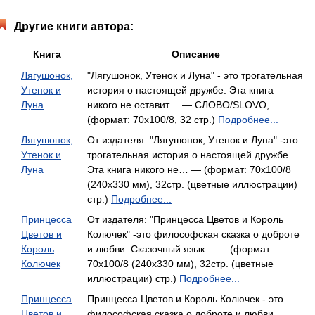
Другие книги автора:
Книга
Описание
Лягушонок,
"Лягушонок, Утенок и Луна" - это трогательная
Утенок и
история о настоящей дружбе. Эта книга
Луна
никого не оставит… — СЛОВО/SLOVO,
(формат: 70x100/8, 32 стр.)
Подробнее...
Лягушонок,
От издателя: "Лягушонок, Утенок и Луна" -это
Утенок и
трогательная история о настоящей дружбе.
Луна
Эта книга никого не… — (формат: 70x100/8
(240х330 мм), 32стр. (цветные иллюстрации)
стр.)
Подробнее...
Принцесса
От издателя: "Принцесса Цветов и Король
Цветов и
Колючек" -это философская сказка о доброте
Король
и любви. Сказочный язык… — (формат:
Колючек
70x100/8 (240х330 мм), 32стр. (цветные
иллюстрации) стр.)
Подробнее...
Принцесса
Принцесса Цветов и Король Колючек - это
Цветов и
философская сказка о доброте и любви.