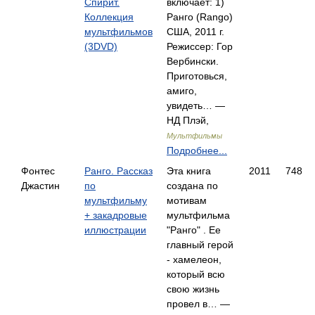
Спирит.
включает: 1)
Коллекция
Ранго (Rango)
мультфильмов
США, 2011 г.
(3DVD)
Режиссер: Гор
Вербински.
Приготовься,
амиго,
увидеть… —
НД Плэй,
Мультфильмы
Подробнее...
Фонтес
Ранго. Рассказ
Эта книга
2011
748
Джастин
по
создана по
мультфильму
мотивам
+ закадровые
мультфильма
иллюстрации
"Ранго" . Ее
главный герой
- хамелеон,
который всю
свою жизнь
провел в… —