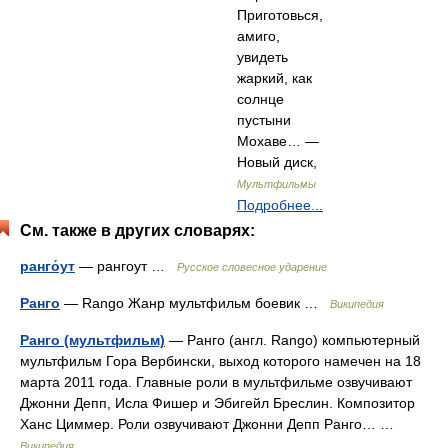
Приготовься,
амиго,
увидеть
жаркий, как
солнце
пустыни
Мохаве… —
Новый диск,
Мультфильмы
Подробнее...
См. также в других словарях:
ранго́ут
— рангоут …
Русское словесное ударение
Ранго
— Rango Жанр мультфильм боевик …
Википедия
Ранго (мультфильм)
— Ранго (англ. Rango) компьютерный
мультфильм Гора Вербински, выход которого намечен на 18
марта 2011 года. Главные роли в мультфильме озвучивают
Джонни Депп, Исла Фишер и Эбигейл Бреслин. Композитор
Ханс Циммер. Роли озвучивают Джонни Депп Ранго… …
Википедия