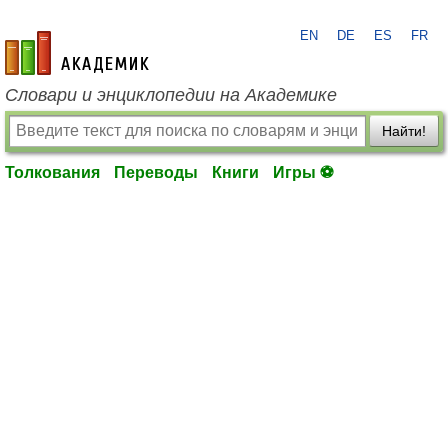
EN
DE
ES
FR
academic.ru
Словари и энциклопедии на Академике
Найти!
Толкования
Переводы
Книги
Игры ⚽