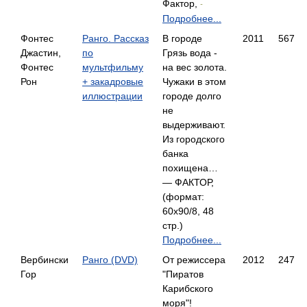
Фактор,
-
Подробнее...
Фонтес
Ранго. Рассказ
В городе
2011
567
Джастин,
по
Грязь вода -
Фонтес
мультфильму
на вес золота.
Рон
+ закадровые
Чужаки в этом
иллюстрации
городе долго
не
выдерживают.
Из городского
банка
похищена…
— ФАКТОР,
(формат:
60x90/8, 48
стр.)
Подробнее...
Вербински
Ранго (DVD)
От режиссера
2012
247
Гор
"Пиратов
Карибского
моря"!