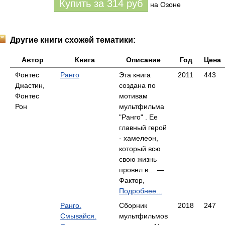
Купить за
314
руб
на Озоне
Другие книги схожей тематики:
Автор
Книга
Описание
Год
Цена
Фонтес
Ранго
Эта книга
2011
443
Джастин,
создана по
Фонтес
мотивам
Рон
мультфильма
"Ранго" . Ее
главный герой
- хамелеон,
который всю
свою жизнь
провел в… —
Фактор,
Подробнее...
Ранго.
Сборник
2018
247
Смывайся.
мультфильмов