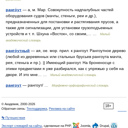
ранго́ут
— а, м. Мар. Совокупность надпалубных частей
оборудования судов (мачты, стеньги, реи и др.),
предназначенных для постановки и растягивания прусов, а
также для сигнализации, для установки грузоподъемных
устройств и т. п. Шхуна «Восток», со своим,… …
Малый
академический словарь
ранго́утный
— ая, ое. мор. прил. к рангоут. Рангоутное дерево
(любой из деревянных или стальных брусьев рангоута мачта,
рея, стеньга и пр.). || Имеющий рангоут. На броненосце с
этими предметами я уже разбирался, как с упряжью у себя на
дворе. И это мне… …
Малый академический словарь
рангоут
— рангоут/ …
Морфемно-орфографический словарь
© Академик, 2000-2026
18+
Обратная связь:
Техподдержка
,
Реклама на сайте
👣 Путешествия
Экспорт словарей на сайты
, сделанные на PHP,
Joomla,
Drupal,