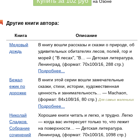
Купить за
102
руб
на Озоне
Другие книги автора:
Книга
Описание
Медовый
В книгу вошли рассказы и сказки о природе, об
дождь
удивительных обитателях лесов, полей, гор и
морей ( "В лесах", "В… — Детская литература.
Ленинград, (формат: 70x100/16, 288 стр.)
Подробнее...
Бежал
В книги этой серии вошли замечательные
ежик по
сказки, стихи, истории, художественная
дорожке
ценность и занимательность… — Machaon,
(формат: 84x108/16, 80 стр.)
Для самых маленьких
Подробнее...
Николай
Хорошие книги читать и легко, и трудно. Легко
Сладков.
— когда вас интересует только то, что лежит
Собрание
на поверхности… — Детская литература.
сочинений
Ленинград, (формат: 70x100/16, 1098 стр.)