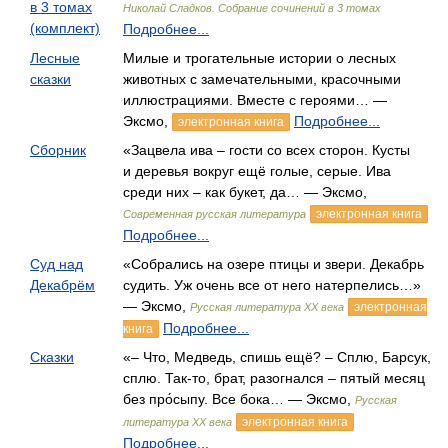
в 3 томах
Николай Сладков. Собрание сочинений в 3 томах
(комплект)
Подробнее...
Лесные
Милые и трогательные истории о лесных
сказки
животных с замечательными, красочными
иллюстрациями. Вместе с героями… —
Эксмо,
Подробнее...
электронная книга
Сборник
«Зацвела ива – гости со всех сторон. Кусты
и деревья вокруг ещё голые, серые. Ива
среди них – как букет, да… — Эксмо,
электронная книга
Современная русская литература
Подробнее...
Суд над
«Собрались на озере птицы и звери. Декабрь
Декабрём
судить. Уж очень все от него натерпелись…»
— Эксмо,
электронная
Русская литература ХХ века
Подробнее...
книга
Сказки
«– Что, Медведь, спишь ещё? – Сплю, Барсук,
сплю. Так-то, брат, разогнался – пятый месяц
без про́сыпу. Все бока… — Эксмо,
Русская
электронная книга
литература XX века
Подробнее...