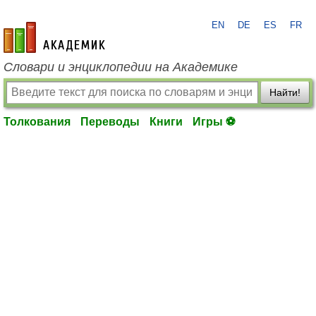
EN
DE
ES
FR
academic.ru
Словари и энциклопедии на Академике
Найти!
Толкования
Переводы
Книги
Игры ⚽