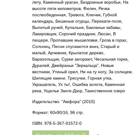
лету, Каменный ураган, Бездомные воробьи, На
высоте пяти километров, Филин, Речка
послеобеденная, Тревога, Ключик, Губной
календарь, Бешеные огурцы, Перекати-поле,
Выпитый ручей, Купальня, Бакланьи забавы,
Лакировщик, Сорочий праздник, Люсан, В
пещере, Пропавшие мышеловки, Гроза в горах,
Солонец, Песни спускаются вниз, Старый и
малый, Арчевник, Крылатое дерево,
Барахольщик, Сурки загорают, Чесальная горка,
Дуралей, Джейраньи "Зеркальца", Новые
вестники, Утиный орел, Не на ту ногу, За солнцем,
Шипящие камни, Трясучки, Горная утка,
Украшатель, Ух ты!, Ошибка золота, Каменная
река, Ущелье Занге-Дзор, Таинственное озеро
Издательство: "Амфора"
(2010)
Формат: 60x90/16, 96 стр.
ISBN: 978-5-367-01572-0