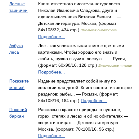
Лесные
Книги известного писателя-натуралиста
тайнички
Николая Ивановича Сладкова, друга и
единомышленника Виталия Бианки… —
Детская литература. Москва, (формат:
84x108/32, 434 стр.)
Школьная библиотека
Подробнее...
Азбука
Лес - как увлекательная книга с цветными
леса
картинками. Чтобы хорошо его знать и
любить, нужно выучить лесную… — Русич,
(формат: 60x90/16, 128 стр.)
Внеклассное чтение
Подробнее...
Покажите
Издание представляет собой книгу по
мне их!
зоологии для детей. Книга состоит из четырех
разделов: рыбы… — Росмэн, (формат:
84x108/16, 184 стр.)
Подробнее...
Поющий
Рассказы о красоте природы: о пустыне,
бархан
горах, степях и лесах и об их обитателях —
зверях и птицах — Детская литература.
Москва, (формат: 70x100/16, 96 стр.)
Подробнее...